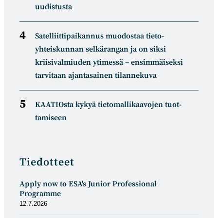
uudistusta
Satelliitti­paikannus muodostaa tieto­
yhteiskunnan selkä­rangan ja on siksi
kriisivalmiuden ytimessä – ensimmäiseksi
tarvitaan ajantasainen tilannekuva
KAATIOsta kykyä tietomal­likaa­vojen tuot­
tamiseen
Tiedotteet
Apply now to ESA's Junior Professional
Programme
12.7.2026