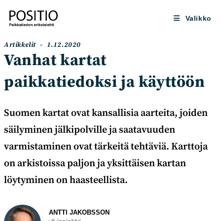
Siirry
suoraan
Valikko
sisältöön
Artikkelin
Artikkeli
Artikkelit
1.12.2020
kategoria:
julkaistu:
Vanhat kartat
paikkatiedoksi ja käyttöön
Suomen kartat ovat kansallisia aarteita, joiden
säilyminen jälkipolville ja saatavuuden
varmistaminen ovat tärkeitä tehtäviä. Karttoja
on arkistoissa paljon ja yksittäisen kartan
löytyminen on haasteellista.
Kirjoittaja
ANTTI JAKOBSSON