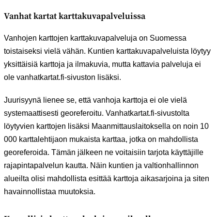
Vanhat kartat karttakuvapalveluissa
Vanhojen karttojen karttakuvapalveluja on Suomessa
toistaiseksi vielä vähän. Kuntien karttakuvapalveluista löytyy
yksittäisiä karttoja ja ilmakuvia, mutta kattavia palveluja ei
ole vanhatkartat.fi-sivuston lisäksi.
Juurisyynä lienee se, että vanhoja karttoja ei ole vielä
systemaattisesti georeferoitu. Vanhatkartat.fi-sivustolta
löytyvien karttojen lisäksi Maanmittauslaitoksella on noin 10
000 karttalehtijaon mukaista karttaa, jotka on mahdollista
georeferoida. Tämän jälkeen ne voitaisiin tarjota käyttäjille
rajapintapalvelun kautta. Näin kuntien ja valtionhallinnon
alueilta olisi mahdollista esittää karttoja aikasarjoina ja siten
havainnollistaa muutoksia.