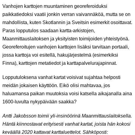
Vanhojen karttojen muuntaminen georeferoiduksi
paikkatiedoksi vaatii jonkin verran vaivannäköä, mutta se on
mahdollista, kuten Skotlannin ja Sveitsin esimerkit osoittavat.
Paras lopputulos saadaan kartta-arkistojen,
Maanmittauslaitoksen ja yksityisten toimijoiden yhteistyönä.
Georeferoitujen vanhojen karttojen lisäksi tarvitaan portaali,
jossa karttoja voi esitellä, hakujärjestelmä (esimerkiksi
Finna), karttojen metatiedot ja karttapalvelurajapinnat.
Lopputuloksena vanhat kartat voisivat sujahtaa helposti
meidän jokaisen käyttöön. Eikö olisi mahtavaa, jos
haluamansa paikan muutoksia voisi katsella aikajanalla aina
1600-luvulta nykypäivään saakka?
Antti Jakobsson toimii yli-insinöörinä Maanmittauslaitoksella.
Häntä kiinnostavat erityisesti vanhat kartat, joista hän kokosi
keväällä 2020 kattavat karttaluettelot. Sähköposti: