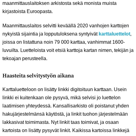
maanmittauslaitoksen arkistosta sekä monista muista
kirjastoista Euroopasta.
Maanmittauslaitos selvitti keväällä 2020 vanhojen karttojen
nykyistä sijaintia ja lopputuloksena syntyivät
karttaluettelot
,
joissa on listattuna noin 79 000 karttaa, vanhimmat 1600-
luvuilta. Luetteloista voit etsiä karttoja kartan nimen, tekijän ja
tekoajan perusteella.
Haasteita selvitystyön aikana
Karttaluetteloon on lisätty linkki digitoituun karttaan. Usein
linkki ei kuitenkaan ole pysyvä, mikä selvisi jo luettelon
laatimisen yhteydessä. Kansallisarkisto oli poistanut yhden
hakujärjestelmänsä käytöstä, ja linkit tuohon järjestelmään
lakkasivat toimimasta. Nyt linkit taas toimivat, ja osaan
kartoista on lisätty pysyvät linkit. Kaikissa kartoissa linkkejä