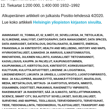
Tiekartat 1:200 000, 1:400 000 1932–1992
Alkuperäinen artikkeli on julkaistu Positio-lehdessä 4/2020.
Lue koko artikkeli
Helsingin yliopiston kirjaston sivuilta
.
AVAINSANAT
:
01_TOIMIALAT
,
02_ILMIÖT
,
03_SOVELLUKSIA
,
04_TIETOLAJEJA
,
ÄLYLIIKENNE
,
ANALYYSIT
,
CARTOGRAPHY
,
DATA MANAGEMENT
,
DATA SPACES
,
DATA-AVARUUDET
,
DATATALOUS
,
DIGITALISAATIO
,
ELÄIMISTÖ
,
ENERGIA
,
FINANSSIALA JA KIINTEISTÖT
,
HEALTH AND WELLBEING
,
HISTORY AND MAPS
,
HYVINVOINTIALUEET
,
ILMAKEHÄ JA AVARUUS
,
ILMASTONMUUTOS
,
INNOVATIONS
,
JULKINEN HALLINTO
,
KANSALLISET TIETOVARANNOT
,
KASVILLISUUS
,
KAUPPA JA PALVELUT
,
KAUPUNGISTUMINEN
,
KAUPUNKIMALLIT
,
KIERTOTALOUS
,
KIINTEISTÖT
,
KORKEUSSUHTEET
,
KULTTUURI
,
KULUTTAJATUOTTEET
,
LIIKENNE JA LOGISTIIKKA
,
LIIKENNEVERKOT
,
LIIKUNTA JA URHEILU
,
LUONTOKATO
,
LUONTOYMPÄRISTÖ
,
MAA- JA KALLIOPERÄ
,
MAANKÄYTTÖ
,
MAANKÄYTTÖTIEDOT
,
MAATALOUS
,
MEDIA
,
METSÄTALOUS
,
MITTAUS- JA KARTOITUS
,
MYDATA
,
NIMISTÖ
,
OSAAMINEN
,
OSOITTEET
,
PAIKANNUS
,
RAKENNETTU YMPÄRISTÖ
,
RAKENNUKSET JA RAKENTEET
,
SÄÄ JA ILMASTO
,
SATELLIITTIPAIKANNUS
,
SCIENCE
,
SMART CITY
,
SULAUTETUT SOVELLUKSET
,
SUOJELUALUEET
,
SURVEYING AND MAPPING
,
TEOLLISUUS
,
TERVEYDENHOITO
,
TERVEYSUHAT
,
TIEDE
,
TIEDONHALLINTA
,
TIEDONKERUU
,
TILASTOALUEET
,
TRANSPORT AND