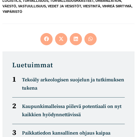
LOGISTICS
,
TURVALLISUUS
,
TURVALLISUUSHAASTEET
,
URBANIZATION
,
VÄESTÖ
,
VASTUULLISUUS
,
VEDET JA VESISTÖT
,
VIESTINTÄ
,
VIHREÄ SIIRTYMÄ
,
YMPÄRISTÖ
Opens
Opens
Opens
Opens
in
in
in
in
a
a
a
a
new
new
new
new
window
window
window
window
Luetuimmat
Tekoäly arkeologisen suojelun ja tutkimuksen
tukena
Kaupunkimalleissa piilevä potentiaali on nyt
kaikkien hyödynnettävissä
Paikkatiedon kansallinen ohjaus kaipaa