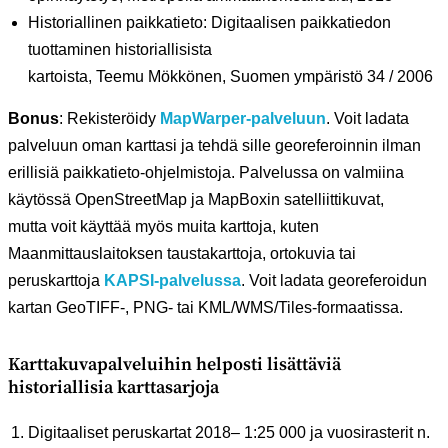
Historiallinen paikkatieto: Digitaalisen paikkatiedon
tuottaminen historiallisista
kartoista, Teemu Mökkönen, Suomen ympäristö 34 / 2006
Bonus
: Rekisteröidy
MapWarper-palveluun
. Voit ladata
palveluun oman karttasi ja tehdä sille georeferoinnin ilman
erillisiä paikkatieto-ohjelmistoja. Palvelussa on valmiina
käytössä OpenStreetMap ja MapBoxin satelliittikuvat,
mutta voit käyttää myös muita karttoja, kuten
Maanmittauslaitoksen taustakarttoja, ortokuvia tai
peruskarttoja
KAPSI-palvelussa
. Voit ladata georeferoidun
kartan GeoTIFF-, PNG- tai KML/WMS/Tiles-formaatissa.
Karttakuvapalveluihin helposti lisättäviä
historiallisia karttasarjoja
Digitaaliset peruskartat 2018– 1:25 000 ja vuosirasterit n.