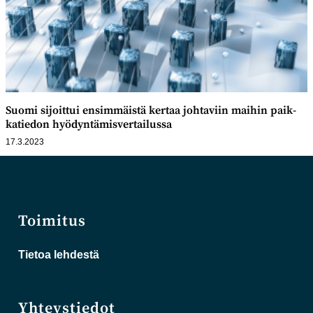
Suomi sijoittui ensim­mäistä kertaa johtaviin maihin paik­
katiedon hyödyntämis­vertailussa
17.3.2023
Toimitus
Tietoa lehdestä
Yhteystiedot