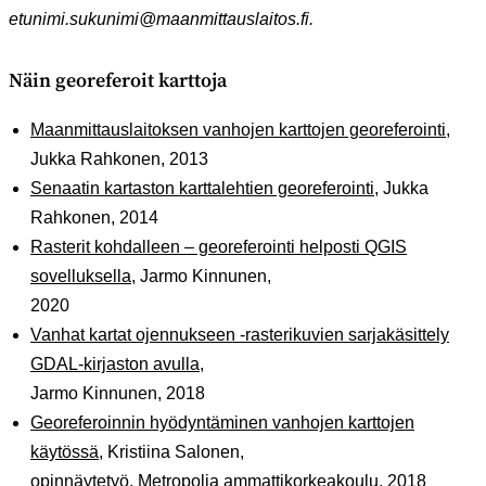
etunimi.sukunimi@maanmittauslaitos.fi.
Näin georeferoit karttoja
Maanmittauslaitoksen vanhojen karttojen georeferointi
,
Jukka Rahkonen, 2013
Senaatin kartaston karttalehtien georeferointi
, Jukka
Rahkonen, 2014
Rasterit kohdalleen – georeferointi helposti QGIS
sovelluksella
, Jarmo Kinnunen,
2020
Vanhat kartat ojennukseen -rasterikuvien sarjakäsittely
GDAL-kirjaston avulla
,
Jarmo Kinnunen, 2018
Georeferoinnin hyödyntäminen vanhojen karttojen
käytössä
, Kristiina Salonen,
opinnäytetyö, Metropolia ammattikorkeakoulu, 2018