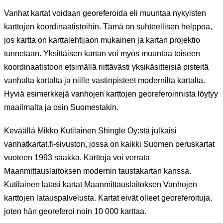
Vanhat kartat voidaan georeferoida eli muuntaa nykyisten
karttojen koordinaatistoihin. Tämä on suhteellisen helppoa,
jos kartta on karttalehtijaon mukainen ja kartan projektio
tunnetaan. Yksittäisen kartan voi myös muuntaa toiseen
koordinaatistoon etsimällä riittävästi yksikäsitteisiä pisteitä
vanhalta kartalta ja niille vastinpisteet modernilta kartalta.
Hyviä esimerkkejä vanhojen karttojen georeferoinnista löytyy
maailmalta ja osin Suomestakin.
Keväällä Mikko Kutilainen Shingle Oy:stä julkaisi
vanhatkartat.fi-sivuston, jossa on kaikki Suomen peruskartat
vuoteen 1993 saakka. Karttoja voi verrata
Maanmittauslaitoksen modernin taustakartan kanssa.
Kutilainen latasi kartat Maanmittauslaitoksen Vanhojen
karttojen latauspalvelusta. Kartat eivät olleet georeferoituja,
joten hän georeferoi noin 10 000 karttaa.