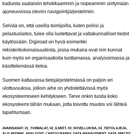
kaduista saataisiin tehokkaammin ja nopeammin siirtymään
ajoneuvoissa oleviin navigointijärjestelmiin.
Selvää on, että useilla toimijoilla, kuten poliisi ja
pelastuslaitos, tulee olla luotettavat ja valtakunnalliset tiedot
käytössään. Digiroad on hyvä esimerkki
rekisterikokonaisuudesta, jossa mukana ovat niin kunnat
kuin myös eri organisaatioita tuottamassa, analysoimassa ja
käsittelemässä tietoa.
Suomen kattavassa tietojärjestelmässä on paljon eri
ulottuvuuksia, jolloin aihe on yhdistettävissä myös
ekosysteemiseen kehitykseen. Tarve onkin tuoda koko
ekosysteemi tähän mukaan, jotta toivottu muutos voi lähteä
tapahtumaan.
AVAINSANAT
:
01_TOIMIALAT
,
02_ILMIÖT
,
03_SOVELLUKSIA
,
04_TIETOLAJEJA
,
ÄLYLIIKENNE
,
ANALYYSIT
,
CARTOGRAPHY
,
DATA MANAGEMENT
,
DATA SPACES
,