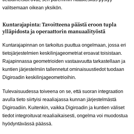
valitsemaan oikean yksikön.
Kuntarajapinta: Tavoitteena päästä eroon tupla
ylläpidosta ja operaattorin manuaalityöst
ä
Kuntarajapinnan on tarkoitus puuttua ongelmaan, jossa eri
tietojärjestelmien keskilinjageometriat eroavat toisistaan.
Rajapinnassa geometrioiden vastaavuutta tarkastellaan ja
kuntien järjestelmiin tallennetut ominaisuustiedot tuodaan
Digiroadin keskilinjageometrioihin.
Tulevaisuudessa toiveena on se, että suoran integraation
avulla tieto siirtyisi reaaliajassa kunnan järjestelmästä
Digiroadiin. Kuitenkin, vaikka Digiroadin ja kuntien väliset
tiedot integroituvat reaaliaikaisesti, ongelma voi muodostua
hyödyntävässä päässä.