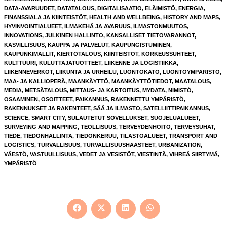
DATA-AVARUUDET
,
DATATALOUS
,
DIGITALISAATIO
,
ELÄIMISTÖ
,
ENERGIA
,
FINANSSIALA JA KIINTEISTÖT
,
HEALTH AND WELLBEING
,
HISTORY AND MAPS
,
HYVINVOINTIALUEET
,
ILMAKEHÄ JA AVARUUS
,
ILMASTONMUUTOS
,
INNOVATIONS
,
JULKINEN HALLINTO
,
KANSALLISET TIETOVARANNOT
,
KASVILLISUUS
,
KAUPPA JA PALVELUT
,
KAUPUNGISTUMINEN
,
KAUPUNKIMALLIT
,
KIERTOTALOUS
,
KIINTEISTÖT
,
KORKEUSSUHTEET
,
KULTTUURI
,
KULUTTAJATUOTTEET
,
LIIKENNE JA LOGISTIIKKA
,
LIIKENNEVERKOT
,
LIIKUNTA JA URHEILU
,
LUONTOKATO
,
LUONTOYMPÄRISTÖ
,
MAA- JA KALLIOPERÄ
,
MAANKÄYTTÖ
,
MAANKÄYTTÖTIEDOT
,
MAATALOUS
,
MEDIA
,
METSÄTALOUS
,
MITTAUS- JA KARTOITUS
,
MYDATA
,
NIMISTÖ
,
OSAAMINEN
,
OSOITTEET
,
PAIKANNUS
,
RAKENNETTU YMPÄRISTÖ
,
RAKENNUKSET JA RAKENTEET
,
SÄÄ JA ILMASTO
,
SATELLIITTIPAIKANNUS
,
SCIENCE
,
SMART CITY
,
SULAUTETUT SOVELLUKSET
,
SUOJELUALUEET
,
SURVEYING AND MAPPING
,
TEOLLISUUS
,
TERVEYDENHOITO
,
TERVEYSUHAT
,
TIEDE
,
TIEDONHALLINTA
,
TIEDONKERUU
,
TILASTOALUEET
,
TRANSPORT AND
LOGISTICS
,
TURVALLISUUS
,
TURVALLISUUSHAASTEET
,
URBANIZATION
,
VÄESTÖ
,
VASTUULLISUUS
,
VEDET JA VESISTÖT
,
VIESTINTÄ
,
VIHREÄ SIIRTYMÄ
,
YMPÄRISTÖ
Opens
Opens
Opens
Opens
in
in
in
in
a
a
a
a