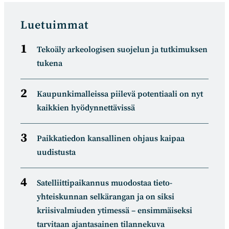
new
new
new
new
window
window
window
window
Luetuimmat
Tekoäly arkeologisen suojelun ja tutkimuksen
tukena
Kaupunkimalleissa piilevä potentiaali on nyt
kaikkien hyödynnettävissä
Paikkatiedon kansallinen ohjaus kaipaa
uudistusta
Satelliitti­paikannus muodostaa tieto­
yhteiskunnan selkä­rangan ja on siksi
kriisivalmiuden ytimessä – ensimmäiseksi
tarvitaan ajantasainen tilannekuva