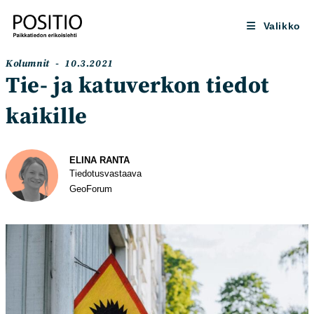
Siirry
suoraan
Valikko
sisältöön
Artikkelin
Artikkeli
Kolumnit
10.3.2021
kategoria:
julkaistu:
Tie- ja katuverkon tiedot
kaikille
Kirjoittaja
ELINA RANTA
Tiedotus­vastaava
GeoForum