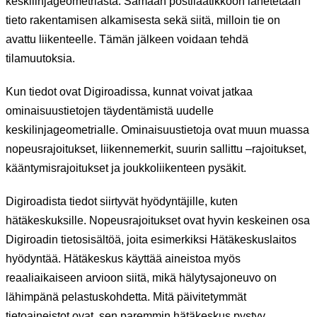
keskilinjageometriasta. Samaan postilaatikkoon lähetetään
tieto rakentamisen alkamisesta sekä siitä, milloin tie on
avattu liikenteelle. Tämän jälkeen voidaan tehdä
tilamuutoksia.
Kun tiedot ovat Digiroadissa, kunnat voivat jatkaa
ominaisuustietojen täydentämistä uudelle
keskilinjageometrialle. Ominaisuustietoja ovat muun muassa
nopeusrajoitukset, liikennemerkit, suurin sallittu –rajoitukset,
kääntymisrajoitukset ja joukkoliikenteen pysäkit.
Digiroadista tiedot siirtyvät hyödyntäjille, kuten
hätäkeskuksille. Nopeusrajoitukset ovat hyvin keskeinen osa
Digiroadin tietosisältöä, joita esimerkiksi Hätäkeskuslaitos
hyödyntää. Hätäkeskus käyttää aineistoa myös
reaaliaikaiseen arvioon siitä, mikä hälytysajoneuvo on
lähimpänä pelastuskohdetta. Mitä päivitetymmät
tietoaineistot ovat, sen paremmin hätäkeskus pystyy