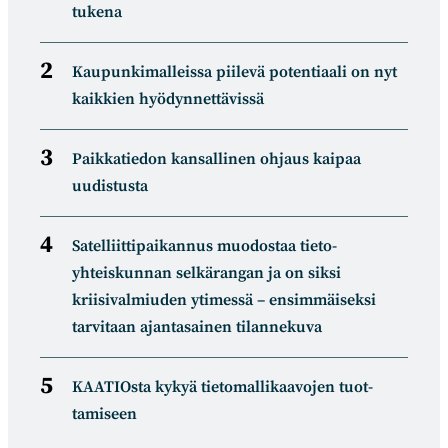
tukena
Kaupunkimalleissa piilevä potentiaali on nyt
kaikkien hyödynnettävissä
Paikkatiedon kansallinen ohjaus kaipaa
uudistusta
Satelliitti­paikannus muodostaa tieto­
yhteiskunnan selkä­rangan ja on siksi
kriisivalmiuden ytimessä – ensimmäiseksi
tarvitaan ajantasainen tilannekuva
KAATIOsta kykyä tietomal­likaa­vojen tuot­
tamiseen