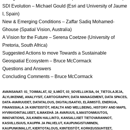
SDI Evolution – Michael Gould (Esri and University of Jaume
I, Spain)
New & Emerging Conditions – Zaffar Sadiq Mohamed-
Ghouse (Spatial Vision, Australia)
A Vision for the Future – Serena Coetzee (University of
Pretoria, South Africa)
Suggested Actions to move Towards a Sustainable
Geospatial Ecosystem – Bruce McCormack
Questions and Answers
Concluding Comments – Bruce McCormack
AVAINSANAT
:
01_TOIMIALAT
,
02_ILMIÖT
,
03_SOVELLUKSIA
,
04_TIETOLAJEJA
,
ÄLYLIIKENNE
,
ANALYYSIT
,
CARTOGRAPHY
,
DATA MANAGEMENT
,
DATA SPACES
,
DATA-AVARUUDET
,
DATATALOUS
,
DIGITALISAATIO
,
ELÄIMISTÖ
,
ENERGIA
,
FINANSSIALA JA KIINTEISTÖT
,
HEALTH AND WELLBEING
,
HISTORY AND MAPS
,
HYVINVOINTIALUEET
,
ILMAKEHÄ JA AVARUUS
,
ILMASTONMUUTOS
,
INNOVATIONS
,
JULKINEN HALLINTO
,
KANSALLISET TIETOVARANNOT
,
KASVILLISUUS
,
KAUPPA JA PALVELUT
,
KAUPUNGISTUMINEN
,
KAUPUNKIMALLIT
,
KIERTOTALOUS
,
KIINTEISTÖT
,
KORKEUSSUHTEET
,