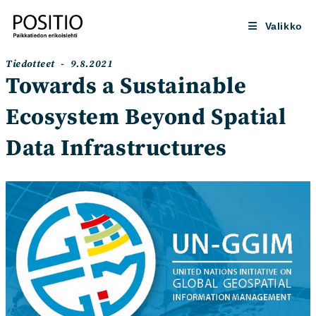
Siirry
suoraan
Valikko
sisältöön
Artikkelin
Artikkeli
Tiedotteet
9.8.2021
kategoria:
julkaistu:
Towards a Sustainable
Ecosystem Beyond Spatial
Data Infrastructures