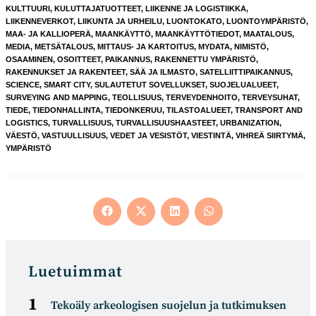
KULTTUURI
,
KULUTTAJATUOTTEET
,
LIIKENNE JA LOGISTIIKKA
,
LIIKENNEVERKOT
,
LIIKUNTA JA URHEILU
,
LUONTOKATO
,
LUONTOYMPÄRISTÖ
,
MAA- JA KALLIOPERÄ
,
MAANKÄYTTÖ
,
MAANKÄYTTÖTIEDOT
,
MAATALOUS
,
MEDIA
,
METSÄTALOUS
,
MITTAUS- JA KARTOITUS
,
MYDATA
,
NIMISTÖ
,
OSAAMINEN
,
OSOITTEET
,
PAIKANNUS
,
RAKENNETTU YMPÄRISTÖ
,
RAKENNUKSET JA RAKENTEET
,
SÄÄ JA ILMASTO
,
SATELLIITTIPAIKANNUS
,
SCIENCE
,
SMART CITY
,
SULAUTETUT SOVELLUKSET
,
SUOJELUALUEET
,
SURVEYING AND MAPPING
,
TEOLLISUUS
,
TERVEYDENHOITO
,
TERVEYSUHAT
,
TIEDE
,
TIEDONHALLINTA
,
TIEDONKERUU
,
TILASTOALUEET
,
TRANSPORT AND
LOGISTICS
,
TURVALLISUUS
,
TURVALLISUUSHAASTEET
,
URBANIZATION
,
VÄESTÖ
,
VASTUULLISUUS
,
VEDET JA VESISTÖT
,
VIESTINTÄ
,
VIHREÄ SIIRTYMÄ
,
YMPÄRISTÖ
Opens
Opens
Opens
Opens
in
in
in
in
a
a
a
a
new
new
new
new
window
window
window
window
Luetuimmat
Tekoäly arkeologisen suojelun ja tutkimuksen