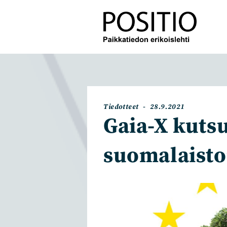
Siirry
suoraan
sisältöön
Artikkelin
Artikkeli
Tiedotteet
28.9.2021
kategoria:
julkaistu:
Gaia-X kuts
suomalaisto