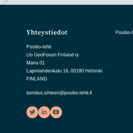
Yhteystiedot
Positio-l
Positio-lehti
c/o GeoForum Finland ry
Maria 01
Lapinlahdenkatu 16, 00180 Helsinki
FINLAND
toimitus.sihteeri@positio-lehti.fi
Twitter
LinkedIn
YouTube