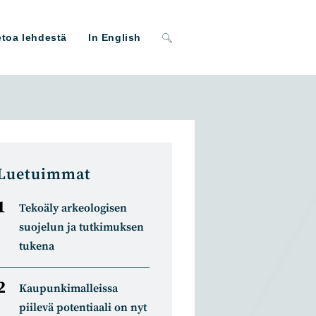
Toggle
etoa lehdestä
In English
website
search
Luetuimmat
Tekoäly arkeologisen
suojelun ja tutkimuksen
tukena
Kaupunkimalleissa
piilevä potentiaali on nyt