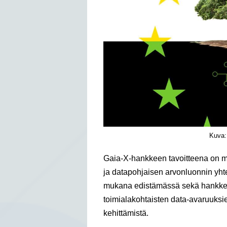
Kuva:
Gaia-X-hankkeen tavoitteena on ma
ja datapohjaisen arvonluonnin yht
mukana edistämässä sekä hankkeen
toimialakohtaisten data-avaruuksien
kehittämistä.