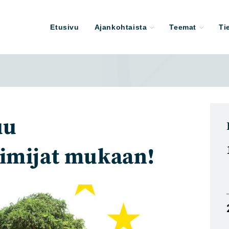
Etusivu
Ajankohtaista
Teemat
Ti
uu
imijat mukaan!