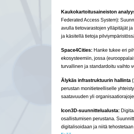
Kaukokartoitusaineiston analyys
Federated Access System): Suunnit
avulla tietovarastojen ylläpitäjät j
ja käsitellä tietoja pilviympäristös
Space4Cities:
Hanke tukee eri pil
ekosysteemiin, jossa (eurooppalaist
turvallinen ja standardoitu vaihto 
Älykäs infrastruktuurin hallinta
(
perustan monitieteelliselle yhteist
saatavuuden yli organisaatiorajoj
Icon3D-suunnittelualusta:
Digita
osallistumisen perustana. Suunnitte
digitalisoidaan ja niitä tehostetaa