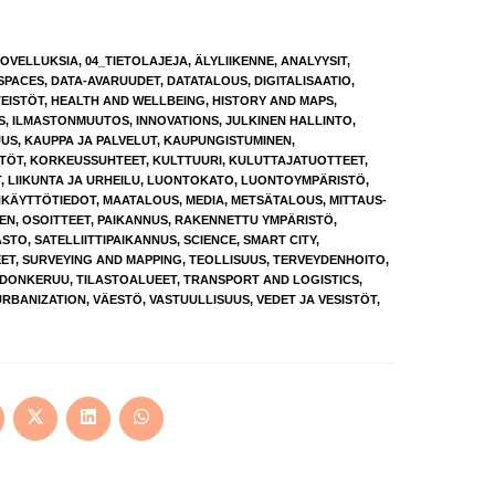
SOVELLUKSIA
,
04_TIETOLAJEJA
,
ÄLYLIIKENNE
,
ANALYYSIT
,
SPACES
,
DATA-AVARUUDET
,
DATATALOUS
,
DIGITALISAATIO
,
TEISTÖT
,
HEALTH AND WELLBEING
,
HISTORY AND MAPS
,
S
,
ILMASTONMUUTOS
,
INNOVATIONS
,
JULKINEN HALLINTO
,
UUS
,
KAUPPA JA PALVELUT
,
KAUPUNGISTUMINEN
,
STÖT
,
KORKEUSSUHTEET
,
KULTTUURI
,
KULUTTAJATUOTTEET
,
T
,
LIIKUNTA JA URHEILU
,
LUONTOKATO
,
LUONTOYMPÄRISTÖ
,
KÄYTTÖTIEDOT
,
MAATALOUS
,
MEDIA
,
METSÄTALOUS
,
MITTAUS-
EN
,
OSOITTEET
,
PAIKANNUS
,
RAKENNETTU YMPÄRISTÖ
,
ASTO
,
SATELLIITTIPAIKANNUS
,
SCIENCE
,
SMART CITY
,
ET
,
SURVEYING AND MAPPING
,
TEOLLISUUS
,
TERVEYDENHOITO
,
EDONKERUU
,
TILASTOALUEET
,
TRANSPORT AND LOGISTICS
,
URBANIZATION
,
VÄESTÖ
,
VASTUULLISUUS
,
VEDET JA VESISTÖT
,
ens
Opens
Opens
Opens
in
in
in
a
a
a
w
new
new
new
ndow
window
window
window