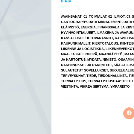
lisää
AVAINSANAT
:
01_TOIMIALAT
,
02_ILMIÖT
,
03_
CARTOGRAPHY
,
DATA MANAGEMENT
,
DATA 
ELÄIMISTÖ
,
ENERGIA
,
FINANSSIALA JA KIIN
HYVINVOINTIALUEET
,
ILMAKEHÄ JA AVARUU
KANSALLISET TIETOVARANNOT
,
KASVILLIS
KAUPUNKIMALLIT
,
KIERTOTALOUS
,
KIINTEI
LIIKENNE JA LOGISTIIKKA
,
LIIKENNEVERKO
MAA- JA KALLIOPERÄ
,
MAANKÄYTTÖ
,
MAAN
JA KARTOITUS
,
MYDATA
,
NIMISTÖ
,
OSAAMIN
RAKENNUKSET JA RAKENTEET
,
SÄÄ JA ILM
SULAUTETUT SOVELLUKSET
,
SUOJELUALUE
TERVEYSUHAT
,
TIEDE
,
TIEDONHALLINTA
,
TI
TURVALLISUUS
,
TURVALLISUUSHAASTEET
,
VIESTINTÄ
,
VIHREÄ SIIRTYMÄ
,
YMPÄRISTÖ
Op
in
a
ne
wi