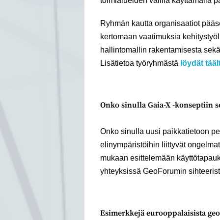
toimialueiden välillä käyttämällä 
Ryhmän kautta organisaatiot pääse
kertomaan vaatimuksia kehitystyöl
hallintomallin rakentamisesta sek
Lisätietoa työryhmästä
löydät tääl
Onko sinulla Gaia-X -konseptiin s
Onko sinulla uusi paikkatietoon pe
elinympäristöihin liittyvät ongelm
mukaan esittelemään käyttötapauks
yhteyksissä GeoForumin sihteeris
Esimerkkejä eurooppalaisista geo