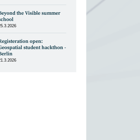
Beyond the Visible summer
school
25.3.2026
Registeration open:
Geospatial student hackthon -
Berlin
21.3.2026