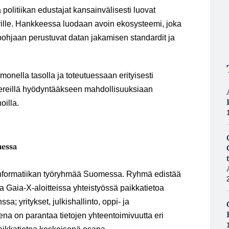
a politiikan edustajat kansainvälisesti luovat
urille. Hankkeessa luodaan avoin ekosysteemi, joka
ohjaan perustuvat datan jakamisen standardit ja
onella tasolla ja toteutuessaan erityisesti
hereillä hyödyntääkseen mahdollisuuksiaan
oilla.
messa
formatiikan työryhmää Suomessa. Ryhmä edistää
 Gaia-X-aloitteissa yhteistyössä paikkatietoa
a; yritykset, julkishallinto, oppi- ja
ena on parantaa tietojen yhteentoimivuutta eri