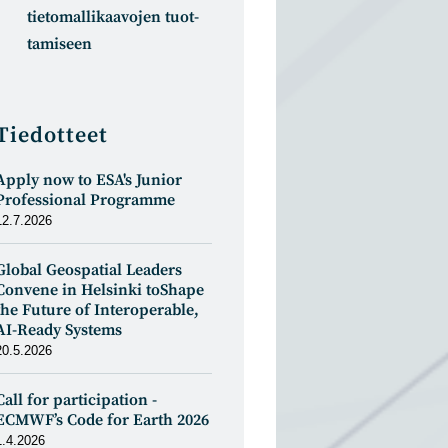
tietomal­likaa­vojen tuot­
tamiseen
Tiedotteet
Apply now to ESA's Junior
Professional Programme
12.7.2026
Global Geospatial Leaders
Convene in Helsinki toShape
the Future of Interoperable,
AI-Ready Systems
20.5.2026
Call for participation -
ECMWF’s Code for Earth 2026
1.4.2026