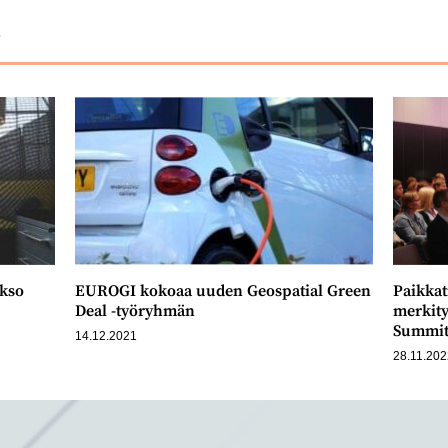
ä
akso
EUROGI kokoaa uuden Geospatial Green
Paikkat
Deal -työryhmän
merkit
Summit
14.12.2021
28.11.20