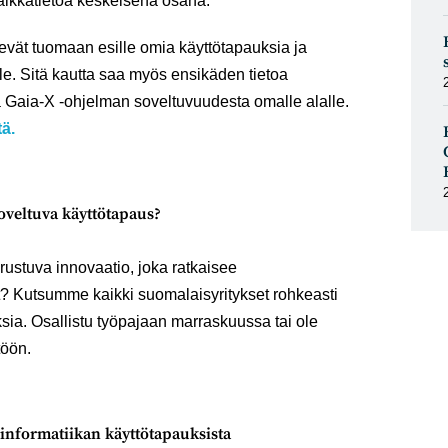
paikkatietoa keskeisenä osana.
vät tuomaan esille omia käyttötapauksia ja
le. Sitä kautta saa myös ensikäden tietoa
ä Gaia-X -ohjelman soveltuvuudesta omalle alalle.
tä.
oveltuva käyttötapaus?
rustuva innovaatio, joka ratkaisee
at? Kutsumme kaikki suomalaisyritykset rohkeasti
ia. Osallistu työpajaan marraskuussa tai ole
töön.
informatiikan käyttötapauksista