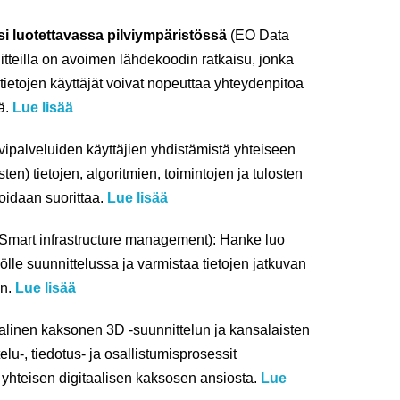
i luotettavassa pilviympäristössä
(EO Data
teilla on avoimen lähdekoodin ratkaisu, jonka
a tietojen käyttäjät voivat nopeuttaa yhteydenpitoa
sä.
Lue lisää
vipalveluiden käyttäjien yhdistämistä yhteiseen
en) tietojen, algoritmien, toimintojen ja tulosten
voidaan suorittaa.
Lue lisää
Smart infrastructure management): Hanke luo
yölle suunnittelussa ja varmistaa tietojen jatkuvan
en.
Lue lisää
alinen kaksonen 3D -suunnittelun ja kansalaisten
lu-, tiedotus- ja osallistumisprosessit
n yhteisen digitaalisen kaksosen ansiosta.
Lue