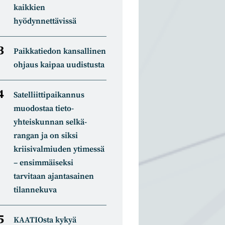
kaikkien
hyödynnettävissä
Paikkatiedon kansallinen
ohjaus kaipaa uudistusta
Satelliitti­paikannus
muodostaa tieto­
yhteiskunnan selkä­
rangan ja on siksi
kriisivalmiuden ytimessä
– ensimmäiseksi
tarvitaan ajantasainen
tilannekuva
KAATIOsta kykyä