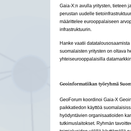
Gaia-X:n avulla yritysten, tieteen j
perustan uudelle tietoinfrastruktu
määrittelee eurooppalaiseen arvop
infrastruktuurin.
Hanke vaatii datatalousosaamista m
suomalaisten yritysten on oltava 
yhteiseurooppalaisilla datamarkkin
Geoinformatiikan työryhmä Suo
GeoForum koordinoi Gaia-X Geoin
paikkatiedon käyttöä suomalaisissa
hyödyntävien organisaatioiden kanss
tutkimuslaitokset. Ryhmän tavoitte