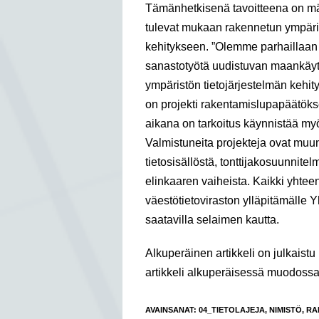
Tämänhetkisenä tavoitteena on määrit
tulevat mukaan rakennetun ympäri
kehitykseen. ”Olemme parhaillaan
sanastotyötä uudistuvan maankäytt
ympäristön tietojärjestelmän kehity
on projekti rakentamislupapäätökse
aikana on tarkoitus käynnistää myö
Valmistuneita projekteja ovat muu
tietosisällöstä, tonttijakosuunnit
elinkaaren vaiheista. Kaikki yhtee
väestötietoviraston ylläpitämälle 
saatavilla selaimen kautta.
Alkuperäinen artikkeli on julkaist
artikkeli alkuperäisessä muodos
AVAINSANAT
:
04_TIETOLAJEJA
,
NIMISTÖ
,
RA