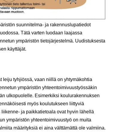
ristön suunnitelma- ja rakennuslupatiedot
muodossa. Tätä varten luodaan laajassa
ennetun ympäristön tietojärjestelmä. Uudistuksesta
sen käyttäjät.
 leiju tyhjiössä, vaan niillä on yhtymäkohtia
akennetun ympäristön yhteentoimivuustyössäkin
tän ulkopuolelle. Esimerkiksi koulurakennuksen
dennäköisesti myös koulutukseen liittyviä
liikenne- ja paikkatietoala ovat hyvin lähellä
un ympäristön yhteentoimivuustyö on muita
almiita määrityksiä ei aina välttämättä ole valmiina.