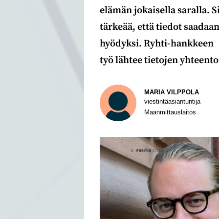
elämän jokaisella saralla. S
tärkeää, että tiedot saada
hyödyksi. Ryhti-hankkeen
työ lähtee tietojen yhteen
Kirjoittaja
MARIA VILPPOLA
viestintäasiantuntija
Maanmittauslaitos