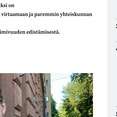
iksi on
an virtaamaan ja paremmin yhteiskunnan
toimivuuden edistämisestä.