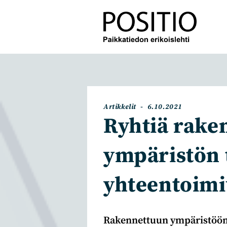
Siirry
suoraan
sisältöön
Artikkelin
Artikkeli
Artikkelit
6.10.2021
kategoria:
julkaistu:
Ryhtiä rake
ympäristön 
yhteentoim
Rakennettuun ympäristöön l