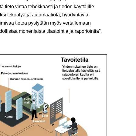
ttä tieto virtaa tehokkaasti ja tiedon käyttäjille
ksi tekoälyä ja automaatiota, hyödyntäviä
oimivaa tietoa pystytään myös vertailemaan
llistaa monenlaista tilastointia ja raportointia”,