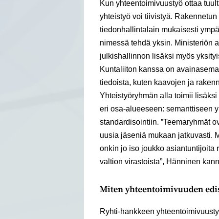
Kun yhteentoimivuustyö ottaa tuul
yhteistyö voi tiivistyä. Rakennet
tiedonhallintalain mukaisesti ympä
nimessä tehdä yksin. Ministeriön
julkishallinnon lisäksi myös yksityi
Kuntaliiton kanssa on avainasemas
tiedoista, kuten kaavojen ja rakenn
Yhteistyöryhmän alla toimii lisäk
eri osa-alueeseen: semanttiseen y
standardisointiin. ”Teemaryhmät o
uusia jäseniä mukaan jatkuvasti. 
onkin jo iso joukko asiantuntijoita
valtion virastoista”, Hänninen kan
Miten yhteentoimivuuden edi
Ryhti-hankkeen yhteentoimivuustyö 