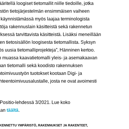
ellä loogiset tietomallit niille tiedoille, jotka
stön tietojärjestelmän ensimmäisen vaiheen
 käynnistämässä myös laajaa terminologista
öja rakennuslain käsitteistä sekä rakennetun
ksessä tarvittavista käsitteistä. Lisäksi meneillään
n tietosisällön loogisesta tietomallista. Syksyn
s uusia tietomalliprojekteja”, Hänninen kertoo.
n muassa kaavatietomalli yleis- ja asemakaavan
elman tietomalli sekä koodisto rakennuksen
ntoimivuustyön tuotokset kootaan Digi- ja
Yhteentoimivuusalustalle, josta ne ovat avoimesti
u Positio-lehdessä 3/2021. Lue koko
saan
täältä
.
KENNETTU YMPÄRISTÖ
,
RAKENNUKSET JA RAKENTEET
,