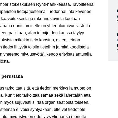
mpäristökeskuksen Ryhti-hankkeessa. Tavoitteena
päristön tietojärjestelmä. Tiedonhallinta kevenee
si kaavoituksesta ja rakennusluvista kootaan
sanana onnistumiselle on yhteentoimivuus. ”Jotta
yhteen paikkaan, alan toimijoiden kanssa täytyy
uksista mikäkin tieto koostuu, miten tietoon
 tiedot liittyvät toisiin tietoihin ja mitä koodistoja
 yhteentoimivuustyötä”, kertoo erityisasiantuntija
iöstä.
 perustana
 tarkoittaa sitä, että tiedon merkitys ja muoto on
lla. Kun tieto tarkoittaa samaa sekä lähettäjän että
n myös sujuvasti siirtää organisaatiosta toiseen.
stelmää ei voisi syntyäkään, elleivät tiedot ole
eentoimivuustyö on edellytys ylipäänsä monelle