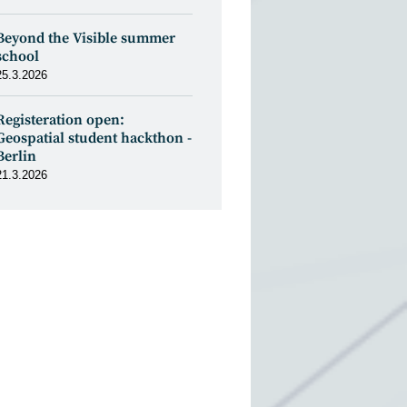
Beyond the Visible summer
school
25.3.2026
Registeration open:
Geospatial student hackthon -
Berlin
21.3.2026