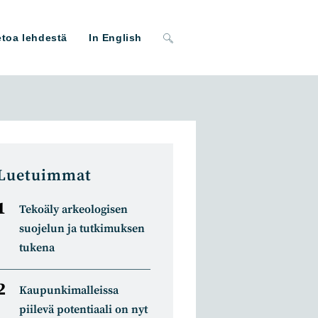
Toggle
etoa lehdestä
In English
website
search
Luetuimmat
Tekoäly arkeologisen
suojelun ja tutkimuksen
tukena
Kaupunkimalleissa
piilevä potentiaali on nyt