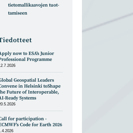
tietomal­likaa­vojen tuot­
tamiseen
Tiedotteet
Apply now to ESA's Junior
Professional Programme
12.7.2026
Global Geospatial Leaders
Convene in Helsinki toShape
the Future of Interoperable,
AI-Ready Systems
20.5.2026
Call for participation -
ECMWF’s Code for Earth 2026
1.4.2026