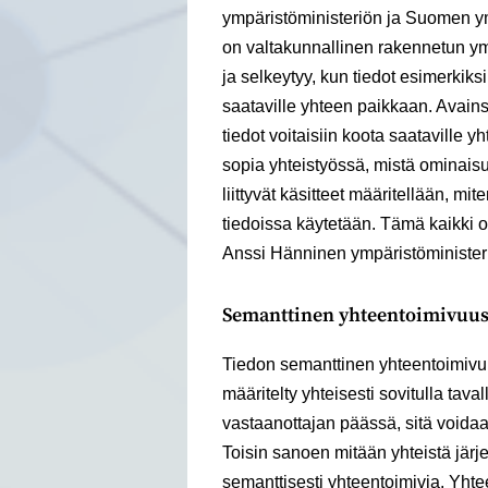
ympäristöministeriön ja Suomen y
on valtakunnallinen rakennetun ym
ja selkeytyy, kun tiedot esimerkik
saataville yhteen paikkaan. Avain
tiedot voitaisiin koota saataville 
sopia yhteistyössä, mistä ominaisu
liittyvät käsitteet määritellään, miten
tiedoissa käytetään. Tämä kaikki on
Anssi Hänninen ympäristöminister
Semanttinen yhteentoimivuus
Tiedon semanttinen yhteentoimivuus
määritelty yhteisesti sovitulla tava
vastaanottajan päässä, sitä voidaa
Toisin sanoen mitään yhteistä järje
semanttisesti yhteentoimivia. Yht