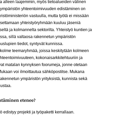
ta alleen laajemmin, myös tietoalueiden välinen
un ympäristön yhteentoimivuuden edistäminen on
ristöministeriön vastuulla, mutta työtä ei missään
 asettamaan yhteistyöryhmään kuuluu jäseniä
seltä ja kolmannelta sektorilta. Yhteistyö kuntien ja
sa, sillä valtaosa rakennetun ympäristön
uslupien tiedot, syntyvät kunnissa.
si kolme teemaryhmää, joissa keskitytään kolmeen
hteentoimivuuteen, kokonaisarkkitehtuuriin ja
vat matalan kynnyksen foorumeja, jonne otetaan
Mukaan voi ilmoittautua sähköpostitse. Mukana
 rakennetun ympäristön yrityksistä, kunnista sekä
nustaa.
stäminen etenee?
edistyy projekti ja työpaketti kerrallaan.