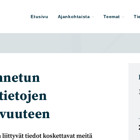
Etusivu
Ajankohtaista
Teemat
Ti
nnetun
tietojen
ivuuteen
iittyvät tiedot koskettavat meitä