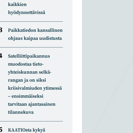
kaikkien
hyödynnettävissä
Paikkatiedon kansallinen
ohjaus kaipaa uudistusta
Satelliitti­paikannus
muodostaa tieto­
yhteiskunnan selkä­
rangan ja on siksi
kriisivalmiuden ytimessä
– ensimmäiseksi
tarvitaan ajantasainen
tilannekuva
KAATIOsta kykyä