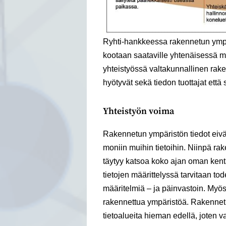
Ryhti-hankkeessa rakennetun ympä
kootaan saataville yhtenäisessä 
yhteistyössä valtakunnallinen rak
hyötyvät sekä tiedon tuottajat että 
Yhteistyön voima
Rakennetun ympäristön tiedot eivät
moniin muihin tietoihin. Niinpä r
täytyy katsoa koko ajan oman ken
tietojen määrittelyssä tarvitaan to
määritelmiä – ja päinvastoin. Myös 
rakennettua ympäristöä. Rakennet
tietoalueita hieman edellä, joten v