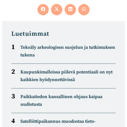
Opens
Opens
Opens
Opens
in
in
in
in
a
a
a
a
new
new
new
new
window
window
window
window
Luetuimmat
Tekoäly arkeologisen suojelun ja tutkimuksen
tukena
Kaupunkimalleissa piilevä potentiaali on nyt
kaikkien hyödynnettävissä
Paikkatiedon kansallinen ohjaus kaipaa
uudistusta
Satelliitti­paikannus muodostaa tieto­