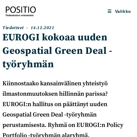
Siirry
suoraan
Valikko
sisältöön
Artikkelin
Artikkeli
Tiedotteet
14.12.2021
kategoria:
julkaistu:
EUROGI kokoaa uuden
Geospatial Green Deal -
työryhmän
Kiinnostaako kansainvälinen yhteistyö
ilmastonmuutoksen hillinnän parissa?
EUROGI:n hallitus on päättänyt uuden
Geospatial Green Deal -työryhmän
perustamisesta. Ryhmä on EUROGI:n Policy
Portfolio -työryhmän alaryhmä.