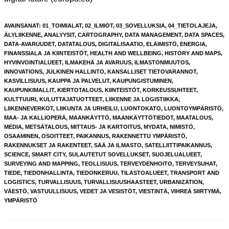
AVAINSANAT
:
01_TOIMIALAT
,
02_ILMIÖT
,
03_SOVELLUKSIA
,
04_TIETOLAJEJA
,
ÄLYLIIKENNE
,
ANALYYSIT
,
CARTOGRAPHY
,
DATA MANAGEMENT
,
DATA SPACES
,
DATA-AVARUUDET
,
DATATALOUS
,
DIGITALISAATIO
,
ELÄIMISTÖ
,
ENERGIA
,
FINANSSIALA JA KIINTEISTÖT
,
HEALTH AND WELLBEING
,
HISTORY AND MAPS
,
HYVINVOINTIALUEET
,
ILMAKEHÄ JA AVARUUS
,
ILMASTONMUUTOS
,
INNOVATIONS
,
JULKINEN HALLINTO
,
KANSALLISET TIETOVARANNOT
,
KASVILLISUUS
,
KAUPPA JA PALVELUT
,
KAUPUNGISTUMINEN
,
KAUPUNKIMALLIT
,
KIERTOTALOUS
,
KIINTEISTÖT
,
KORKEUSSUHTEET
,
KULTTUURI
,
KULUTTAJATUOTTEET
,
LIIKENNE JA LOGISTIIKKA
,
LIIKENNEVERKOT
,
LIIKUNTA JA URHEILU
,
LUONTOKATO
,
LUONTOYMPÄRISTÖ
,
MAA- JA KALLIOPERÄ
,
MAANKÄYTTÖ
,
MAANKÄYTTÖTIEDOT
,
MAATALOUS
,
MEDIA
,
METSÄTALOUS
,
MITTAUS- JA KARTOITUS
,
MYDATA
,
NIMISTÖ
,
OSAAMINEN
,
OSOITTEET
,
PAIKANNUS
,
RAKENNETTU YMPÄRISTÖ
,
RAKENNUKSET JA RAKENTEET
,
SÄÄ JA ILMASTO
,
SATELLIITTIPAIKANNUS
,
SCIENCE
,
SMART CITY
,
SULAUTETUT SOVELLUKSET
,
SUOJELUALUEET
,
SURVEYING AND MAPPING
,
TEOLLISUUS
,
TERVEYDENHOITO
,
TERVEYSUHAT
,
TIEDE
,
TIEDONHALLINTA
,
TIEDONKERUU
,
TILASTOALUEET
,
TRANSPORT AND
LOGISTICS
,
TURVALLISUUS
,
TURVALLISUUSHAASTEET
,
URBANIZATION
,
VÄESTÖ
,
VASTUULLISUUS
,
VEDET JA VESISTÖT
,
VIESTINTÄ
,
VIHREÄ SIIRTYMÄ
,
YMPÄRISTÖ