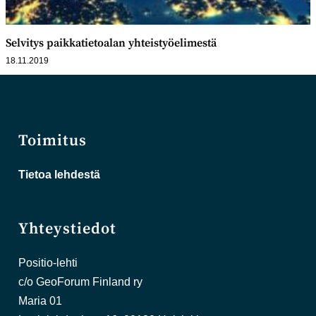
Selvitys paikkatietoalan yhteistyöelimestä
18.11.2019
Toimitus
Tietoa lehdestä
Yhteystiedot
Positio-lehti
c/o GeoForum Finland ry
Maria 01