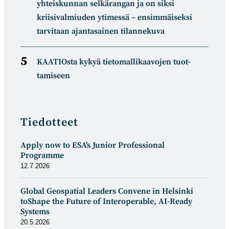
yhteiskunnan selkä­rangan ja on siksi
kriisivalmiuden ytimessä – ensimmäiseksi
tarvitaan ajantasainen tilannekuva
KAATIOsta kykyä tietomal­likaa­vojen tuot­
tamiseen
Tiedotteet
Apply now to ESA's Junior Professional
Programme
12.7.2026
Global Geospatial Leaders Convene in Helsinki
toShape the Future of Interoperable, AI-Ready
Systems
20.5.2026