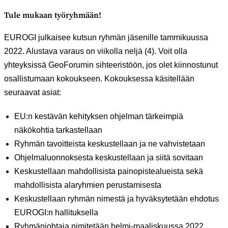
Tule mukaan työryhmään!
EUROGI julkaisee kutsun ryhmän jäsenille tammikuussa
2022. Alustava varaus on viikolla neljä (4). Voit olla
yhteyksissä GeoForumin sihteeristöön, jos olet kiinnostunut
osallistumaan kokoukseen. Kokouksessa käsitellään
seuraavat asiat:
EU:n kestävän kehityksen ohjelman tärkeimpiä
näkökohtia tarkastellaan
Ryhmän tavoitteista keskustellaan ja ne vahvistetaan
Ohjelmaluonnoksesta keskustellaan ja siitä sovitaan
Keskustellaan mahdollisista painopistealueista sekä
mahdollisista alaryhmien perustamisesta
Keskustellaan ryhmän nimestä ja hyväksytetään ehdotus
EUROGI:n hallituksella
Ryhmänjohtaja nimitetään helmi-maaliskuussa 2022