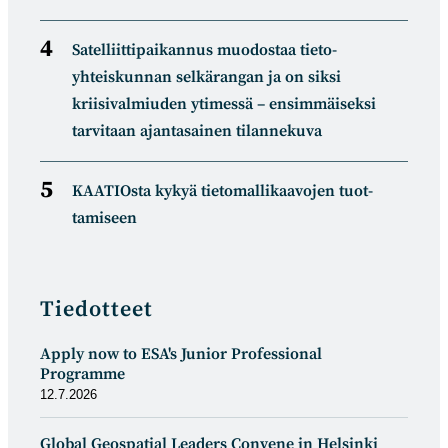
Satelliitti­paikannus muodostaa tieto­
yhteiskunnan selkä­rangan ja on siksi
kriisivalmiuden ytimessä – ensimmäiseksi
tarvitaan ajantasainen tilannekuva
KAATIOsta kykyä tietomal­likaa­vojen tuot­
tamiseen
Tiedotteet
Apply now to ESA's Junior Professional
Programme
12.7.2026
Global Geospatial Leaders Convene in Helsinki