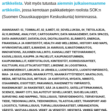
artikkelista
. Voit myös tutustua
aiemmin julkaisemaamme
artikkeliin
, jossa kerrotaan paikkatietojen roolista SOK:n
(Suomen Osuuskauppojen Keskuskunta) toiminnassa.
AVAINSANAT
:
01_TOIMIALAT
,
02_ILMIÖT
,
03_SOVELLUKSIA
,
04_TIETOLAJEJA
,
ÄLYLIIKENNE
,
ANALYYSIT
,
CARTOGRAPHY
,
DATA MANAGEMENT
,
DATA SPACES
,
DATA-AVARUUDET
,
DATATALOUS
,
DIGITALISAATIO
,
ELÄIMISTÖ
,
ENERGIA
,
FINANSSIALA JA KIINTEISTÖT
,
HEALTH AND WELLBEING
,
HISTORY AND MAPS
,
HYVINVOINTIALUEET
,
ILMAKEHÄ JA AVARUUS
,
ILMASTONMUUTOS
,
INNOVATIONS
,
JULKINEN HALLINTO
,
KANSALLISET TIETOVARANNOT
,
KASVILLISUUS
,
KAUPPA JA PALVELUT
,
KAUPUNGISTUMINEN
,
KAUPUNKIMALLIT
,
KIERTOTALOUS
,
KIINTEISTÖT
,
KORKEUSSUHTEET
,
KULTTUURI
,
KULUTTAJATUOTTEET
,
LIIKENNE JA LOGISTIIKKA
,
LIIKENNEVERKOT
,
LIIKUNTA JA URHEILU
,
LUONTOKATO
,
LUONTOYMPÄRISTÖ
,
MAA- JA KALLIOPERÄ
,
MAANKÄYTTÖ
,
MAANKÄYTTÖTIEDOT
,
MAATALOUS
,
MEDIA
,
METSÄTALOUS
,
MITTAUS- JA KARTOITUS
,
MYDATA
,
NIMISTÖ
,
OSAAMINEN
,
OSOITTEET
,
PAIKANNUS
,
RAKENNETTU YMPÄRISTÖ
,
RAKENNUKSET JA RAKENTEET
,
SÄÄ JA ILMASTO
,
SATELLIITTIPAIKANNUS
,
SCIENCE
,
SMART CITY
,
SULAUTETUT SOVELLUKSET
,
SUOJELUALUEET
,
SURVEYING AND MAPPING
,
TEOLLISUUS
,
TERVEYDENHOITO
,
TERVEYSUHAT
,
TIEDE
,
TIEDONHALLINTA
,
TIEDONKERUU
,
TILASTOALUEET
,
TRANSPORT AND
LOGISTICS
,
TURVALLISUUS
,
TURVALLISUUSHAASTEET
,
URBANIZATION
,
VÄESTÖ
,
VASTUULLISUUS
,
VEDET JA VESISTÖT
,
VIESTINTÄ
,
VIHREÄ SIIRTYMÄ
,