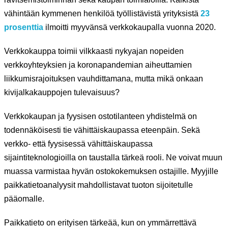
vähintään kymmenen henkilöä työllistävistä yrityksistä
23
prosenttia
ilmoitti myyvänsä verkkokaupalla vuonna 2020.
Verkkokauppa toimii vilkkaasti nykyajan nopeiden
verkkoyhteyksien ja koronapandemian aiheuttamien
liikkumisrajoituksen vauhdittamana, mutta mikä onkaan
kivijalkakauppojen tulevaisuus?
Verkkokaupan ja fyysisen ostotilanteen yhdistelmä on
todennäköisesti tie vähittäiskaupassa eteenpäin. Sekä
verkko- että fyysisessä vähittäiskaupassa
sijaintiteknologioilla on taustalla tärkeä rooli. Ne voivat muun
muassa varmistaa hyvän ostokokemuksen ostajille. Myyjille
paikkatietoanalyysit mahdollistavat tuoton sijoitetulle
pääomalle.
Paikkatieto on erityisen tärkeää, kun on ymmärrettävä