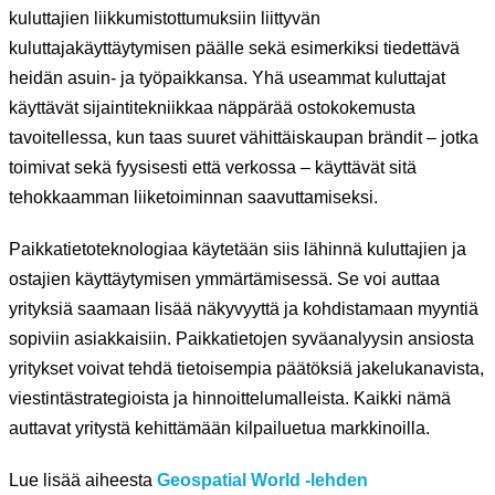
kuluttajien liikkumistottumuksiin liittyvän
kuluttajakäyttäytymisen päälle sekä esimerkiksi tiedettävä
heidän asuin- ja työpaikkansa. Yhä useammat kuluttajat
käyttävät sijaintitekniikkaa näppärää ostokokemusta
tavoitellessa, kun taas suuret vähittäiskaupan brändit – jotka
toimivat sekä fyysisesti että verkossa – käyttävät sitä
tehokkaamman liiketoiminnan saavuttamiseksi.
Paikkatietoteknologiaa käytetään siis lähinnä kuluttajien ja
ostajien käyttäytymisen ymmärtämisessä. Se voi auttaa
yrityksiä saamaan lisää näkyvyyttä ja kohdistamaan myyntiä
sopiviin asiakkaisiin. Paikkatietojen syväanalyysin ansiosta
yritykset voivat tehdä tietoisempia päätöksiä jakelukanavista,
viestintästrategioista ja hinnoittelumalleista. Kaikki nämä
auttavat yritystä kehittämään kilpailuetua markkinoilla.
Lue lisää aiheesta
Geospatial World -lehden