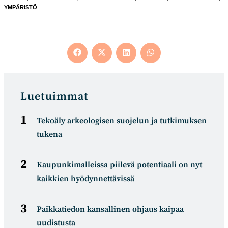
YMPÄRISTÖ
Opens
Opens
Opens
Opens
in
in
in
in
a
a
a
a
new
new
new
new
window
window
window
window
Luetuimmat
Tekoäly arkeologisen suojelun ja tutkimuksen
tukena
Kaupunkimalleissa piilevä potentiaali on nyt
kaikkien hyödynnettävissä
Paikkatiedon kansallinen ohjaus kaipaa
uudistusta