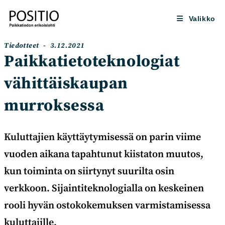
Siirry
suoraan
Valikko
sisältöön
Artikkelin
Artikkeli
Tiedotteet
3.12.2021
kategoria:
julkaistu:
Paikkatietoteknologiat
vähittäiskaupan
murroksessa
Kuluttajien käyttäytymisessä on parin viime
vuoden aikana tapahtunut kiistaton muutos,
kun toiminta on siirtynyt suurilta osin
verkkoon. Sijaintiteknologialla on keskeinen
rooli hyvän ostokokemuksen varmistamisessa
kuluttajille.