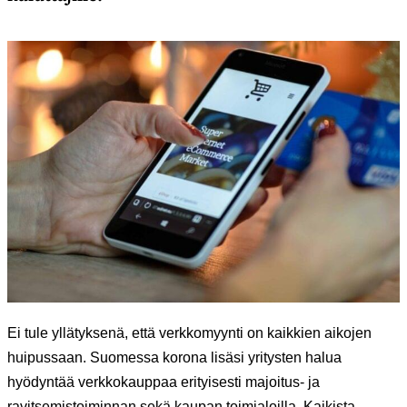
Ei tule yllätyksenä, että verkkomyynti on kaikkien aikojen
huipussaan. Suomessa korona lisäsi yritysten halua
hyödyntää verkkokauppaa erityisesti majoitus- ja
ravitsemistoiminnan sekä kaupan toimialoilla. Kaikista