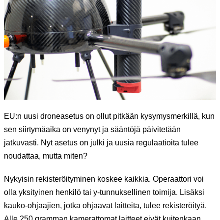
EU:n uusi droneasetus on ollut pitkään kysymysmerkillä, kun
sen siirtymäaika on venynyt ja sääntöjä päivitetään
jatkuvasti. Nyt asetus on julki ja uusia regulaatioita tulee
noudattaa, mutta miten?
Nykyisin rekisteröityminen koskee kaikkia. Operaattori voi
olla yksityinen henkilö tai y-tunnuksellinen toimija. Lisäksi
kauko-ohjaajien, jotka ohjaavat laitteita, tulee rekisteröityä.
Alle 250 gramman kamerattomat laitteet eivät kuitenkaan