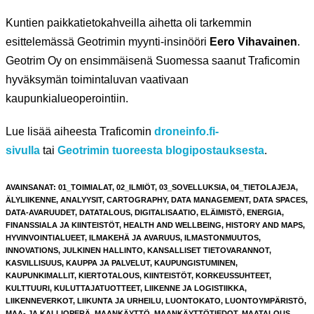
Kuntien paikkatietokahveilla aihetta oli tarkemmin
esittelemässä Geotrimin myynti-insinööri
Eero Vihavainen
.
Geotrim Oy on ensimmäisenä Suomessa saanut Traficomin
hyväksymän toimintaluvan vaativaan
kaupunkialueoperointiin.
Lue lisää aiheesta Traficomin
droneinfo.fi-
sivulla
tai
Geotrimin tuoreesta blogipostauksesta
.
AVAINSANAT
:
01_TOIMIALAT
,
02_ILMIÖT
,
03_SOVELLUKSIA
,
04_TIETOLAJEJA
,
ÄLYLIIKENNE
,
ANALYYSIT
,
CARTOGRAPHY
,
DATA MANAGEMENT
,
DATA SPACES
,
DATA-AVARUUDET
,
DATATALOUS
,
DIGITALISAATIO
,
ELÄIMISTÖ
,
ENERGIA
,
FINANSSIALA JA KIINTEISTÖT
,
HEALTH AND WELLBEING
,
HISTORY AND MAPS
,
HYVINVOINTIALUEET
,
ILMAKEHÄ JA AVARUUS
,
ILMASTONMUUTOS
,
INNOVATIONS
,
JULKINEN HALLINTO
,
KANSALLISET TIETOVARANNOT
,
KASVILLISUUS
,
KAUPPA JA PALVELUT
,
KAUPUNGISTUMINEN
,
KAUPUNKIMALLIT
,
KIERTOTALOUS
,
KIINTEISTÖT
,
KORKEUSSUHTEET
,
KULTTUURI
,
KULUTTAJATUOTTEET
,
LIIKENNE JA LOGISTIIKKA
,
LIIKENNEVERKOT
,
LIIKUNTA JA URHEILU
,
LUONTOKATO
,
LUONTOYMPÄRISTÖ
,
MAA- JA KALLIOPERÄ
,
MAANKÄYTTÖ
,
MAANKÄYTTÖTIEDOT
,
MAATALOUS
,