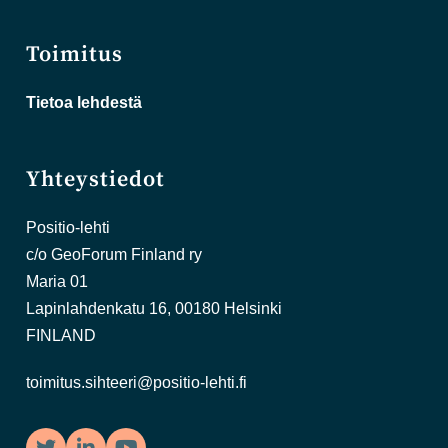
Toimitus
Tietoa lehdestä
Yhteystiedot
Positio-lehti
c/o GeoForum Finland ry
Maria 01
Lapinlahdenkatu 16, 00180 Helsinki
FINLAND
toimitus.sihteeri@positio-lehti.fi
Twitter
LinkedIn
YouTube