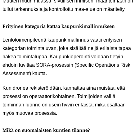
Muuten muun muassa ”sivullisen ihmisen” määritelmään on
tullut tarkennuksia ja kontrolloitu maa-alue on määritelty.
Erityinen kategoria kattaa kaupunkimallinnuksen
Lentotoimenpiteenä kaupunkimallinnus vaatii erityisen
kategorian toimintaluvan, joka sisältää neljä erilaista tapaa
hakea toimintalupaa. Kaupunkioperointi voidaan tietyin
ehdoin luvittaa SORA-prosessin (Specific Operations Risk
Assessment) kautta.
Kun dronea rekisteröidään, kannattaa aina muistaa, että
prosessi on operaattorikohtainen. Toimijoiden väillä
toiminnan luonne on usein hyvin erilaista, mikä osaltaan
myös muovaa prosessia.
Mikä on suomalaisten kuntien tilanne?