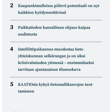
Kaupunkimalleissa piilevä potentiaali on nyt
kaikkien hyödynnettävissä
Paikkatiedon kansallinen ohjaus kaipaa
uudistusta
Satelliitti­paikannus muodostaa tieto­
yhteiskunnan selkä­rangan ja on siksi
kriisivalmiuden ytimessä – ensimmäiseksi
tarvitaan ajantasainen tilannekuva
KAATIOsta kykyä tietomal­likaa­vojen tuot­
tamiseen