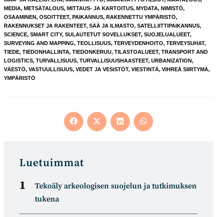
MEDIA
,
METSÄTALOUS
,
MITTAUS- JA KARTOITUS
,
MYDATA
,
NIMISTÖ
,
OSAAMINEN
,
OSOITTEET
,
PAIKANNUS
,
RAKENNETTU YMPÄRISTÖ
,
RAKENNUKSET JA RAKENTEET
,
SÄÄ JA ILMASTO
,
SATELLIITTIPAIKANNUS
,
SCIENCE
,
SMART CITY
,
SULAUTETUT SOVELLUKSET
,
SUOJELUALUEET
,
SURVEYING AND MAPPING
,
TEOLLISUUS
,
TERVEYDENHOITO
,
TERVEYSUHAT
,
TIEDE
,
TIEDONHALLINTA
,
TIEDONKERUU
,
TILASTOALUEET
,
TRANSPORT AND
LOGISTICS
,
TURVALLISUUS
,
TURVALLISUUSHAASTEET
,
URBANIZATION
,
VÄESTÖ
,
VASTUULLISUUS
,
VEDET JA VESISTÖT
,
VIESTINTÄ
,
VIHREÄ SIIRTYMÄ
,
YMPÄRISTÖ
Opens
Opens
Opens
Opens
in
in
in
in
a
a
a
a
new
new
new
new
window
window
window
window
Luetuimmat
Tekoäly arkeologisen suojelun ja tutkimuksen
tukena