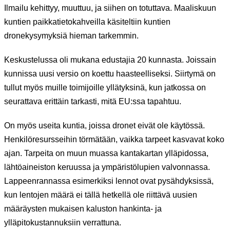
Ilmailu kehittyy, muuttuu, ja siihen on totuttava. Maaliskuun
kuntien paikkatietokahveilla käsiteltiin kuntien
dronekysymyksiä hieman tarkemmin.
Keskustelussa oli mukana edustajia 20 kunnasta. Joissain
kunnissa uusi versio on koettu haasteelliseksi. Siirtymä on
tullut myös muille toimijoille yllätyksinä, kun jatkossa on
seurattava erittäin tarkasti, mitä EU:ssa tapahtuu.
On myös useita kuntia, joissa dronet eivät ole käytössä.
Henkilöresursseihin törmätään, vaikka tarpeet kasvavat koko
ajan. Tarpeita on muun muassa kantakartan ylläpidossa,
lähtöaineiston keruussa ja ympäristölupien valvonnassa.
Lappeenrannassa esimerkiksi lennot ovat pysähdyksissä,
kun lentojen määrä ei tällä hetkellä ole riittävä uusien
määräysten mukaisen kaluston hankinta- ja
ylläpitokustannuksiin verrattuna.