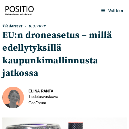
Siirry
suoraan
Valikko
sisältöön
Artikkelin
Artikkeli
Tiedotteet
8.3.2022
kategoria:
julkaistu:
EU:n droneasetus – millä
edellytyksillä
kaupunkimallinnusta
jatkossa
Kirjoittaja
ELINA RANTA
Tiedotus­vastaava
GeoForum