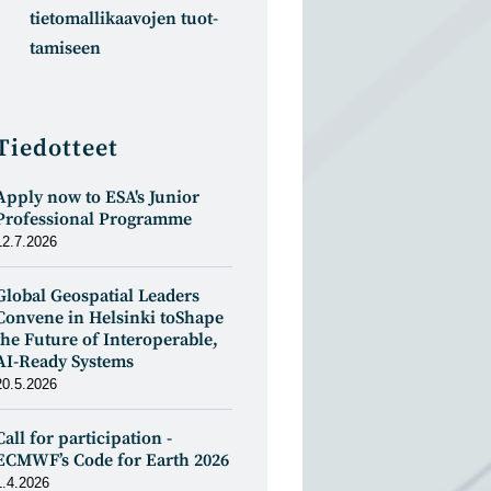
tietomal­likaa­vojen tuot­
tamiseen
Tiedotteet
Apply now to ESA's Junior
Professional Programme
12.7.2026
Global Geospatial Leaders
Convene in Helsinki toShape
the Future of Interoperable,
AI-Ready Systems
20.5.2026
Call for participation -
ECMWF’s Code for Earth 2026
1.4.2026