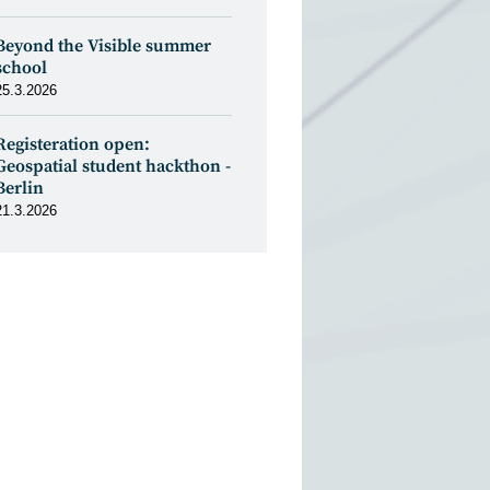
Beyond the Visible summer
school
25.3.2026
Registeration open:
Geospatial student hackthon -
Berlin
21.3.2026