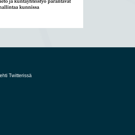
ieto ja kuntayhteistyö parantavat
 hallintaa kunnissa
2
ehti Twitterissä