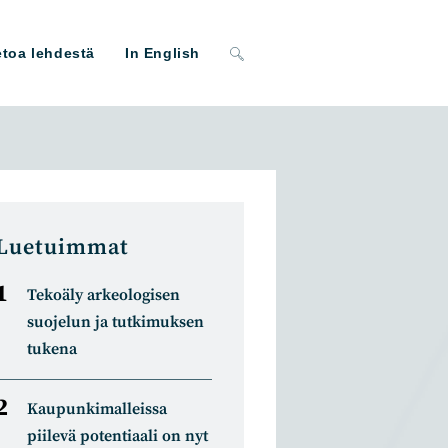
Toggle
etoa lehdestä
In English
website
search
Luetuimmat
Tekoäly arkeologisen
suojelun ja tutkimuksen
tukena
Kaupunkimalleissa
piilevä potentiaali on nyt