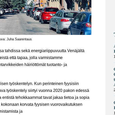
uva: Juha Saarentaus
 tahdissa sekä energiariippuvuutta Venäjältä
teistä että tapaa, jolla varmistamme
arvikkeiden häiriöttömät tuotanto- ja
sen työskentelyn. Kun perinteinen fyysisiin
tuva työskentely siirtyi vuonna 2020 pakon edessä
 entistä tehokkaammat tavat jakaa tietoa ja sopia
voi kokonaan korvata fyysisen vuorovaikutuksen
nistamista ja