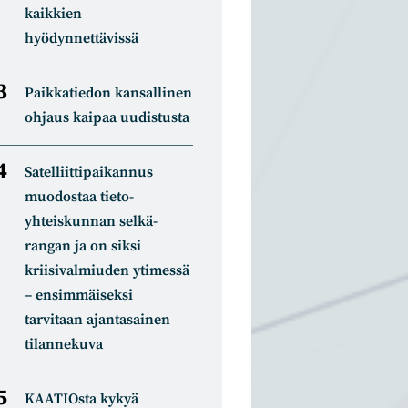
kaikkien
hyödynnettävissä
Paikkatiedon kansallinen
ohjaus kaipaa uudistusta
Satelliitti­paikannus
muodostaa tieto­
yhteiskunnan selkä­
rangan ja on siksi
kriisivalmiuden ytimessä
– ensimmäiseksi
tarvitaan ajantasainen
tilannekuva
KAATIOsta kykyä