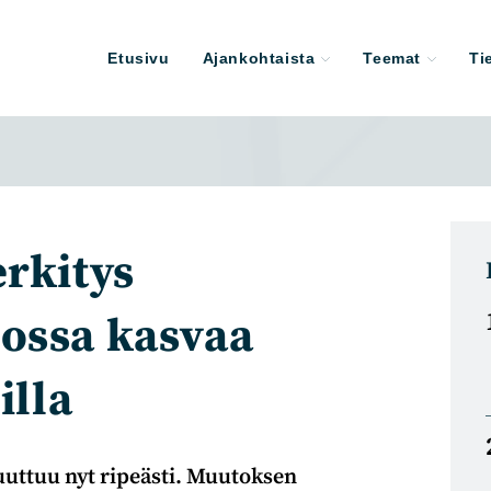
Etusivu
Ajankohtaista
Teemat
Ti
erkitys
ossa kasvaa
illa
ttuu nyt ripeästi. Muutoksen