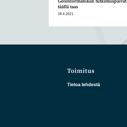
Geoinformatiikan tutkimuspäivät
täällä taas
28.4.2021
Toimitus
Tietoa lehdestä