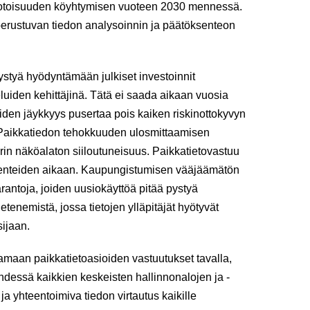
otoisuuden köyhtymisen vuoteen 2030 mennessä.
n perustuvan tiedon analysoinnin ja päätöksenteon
styä hyödyntämään julkiset investoinnit
uiden kehittäjinä. Tätä ei saada aikaan vuosia
oiden jäykkyys pusertaa pois kaiken riskinottokyvyn
in. Paikkatiedon tehokkuuden ulosmittaamisen
rin näköalaton siiloutuneisuus. Paikkatietovastuu
akenteiden aikaan. Kaupungistumisen vääjäämätön
arantoja, joiden uusiokäyttöä pitää pystyä
etenemistä, jossa tietojen ylläpitäjät hyötyvät
ijaan.
amaan paikkatietoasioiden vastuutukset tavalla,
hdessä kaikkien keskeisten hallinnonalojen ja -
ja yhteentoimiva tiedon virtautus kaikille