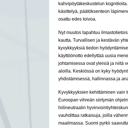
kahvipöytäkeskustelun kognitioita.
käsittelyä, päätöksenteon läpimenoa
osattu edes toivoa.
Nyt muutos tapahtuu ilmastotietoi
kautta. Turvallisen ja kestävän yh
kyvykkyyksiä tiedon hyödyntämises
käyttöönotto edellyttää uusia me
johtamisessa ovat yleisiä ja niitä 
aloilla. Keskiössä on kyky hyödynt
yhdistämisessä, hallinnassa ja an
Kyvykkyyksien kehittäminen vain tur
Euroopan vihreän siirtymän ohjel
hiilineutraalin hyvinvointiyhteis
vauhdittaa ratkaisuja, joilla väh
maailmassa. Suomi pyrkii saavutt