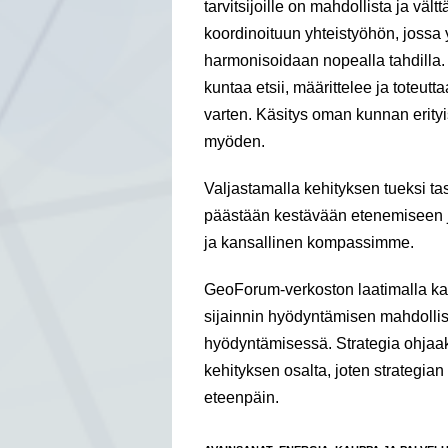
tarvitsijoille on mahdollista ja vä
koordinoituun yhteistyöhön, jossa
harmonisoidaan nopealla tahdilla
kuntaa etsii, määrittelee ja toteu
varten. Käsitys oman kunnan erity
myöden.
Valjastamalla kehityksen tueksi ta
päästään kestävään etenemiseen j
ja kansallinen kompassimme.
GeoForum-verkoston laatimalla kans
sijainnin hyödyntämisen mahdollis
hyödyntämisessä. Strategia ohjaak
kehityksen osalta, joten strategi
eteenpäin.