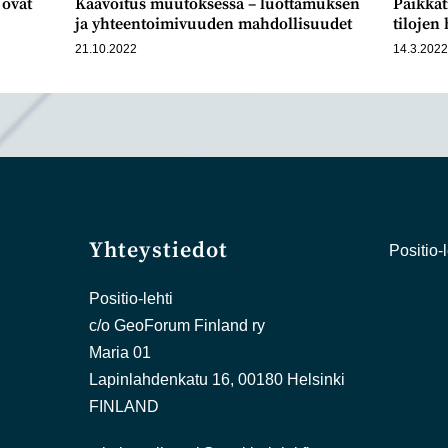
 ovat
Kaavoitus muutoksessa – luottamuksen
Paikkat
ja yhteentoimivuuden mahdollisuudet
tilojen
21.10.2022
14.3.202
Yhteystiedot
Positio-l
Positio-lehti
c/o GeoForum Finland ry
Maria 01
Lapinlahdenkatu 16, 00180 Helsinki
FINLAND