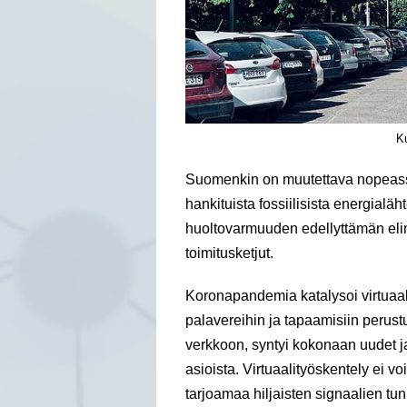
K
Suomenkin on muutettava nopeassa
hankituista fossiilisista energialäh
huoltovarmuuden edellyttämän elint
toimitusketjut.
Koronapandemia katalysoi virtuaali
palavereihin ja tapaamisiin perus
verkkoon, syntyi kokonaan uudet ja
asioista. Virtuaalityöskentely ei 
tarjoamaa hiljaisten signaalien tun