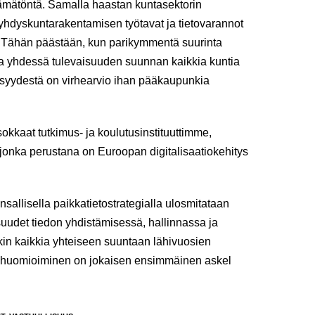
lttämätöntä. Samalla haastan kuntasektorin
 yhdyskuntarakentamisen työtavat ja tietovarannot
. Tähän päästään, kun parikymmentä suurinta
ttaa yhdessä tulevaisuuden suunnan kaikkia kuntia
isyydestä on virhearvio ihan pääkaupunkia
sokkaat tutkimus- ja koulutusinstituuttimme,
onka perustana on Euroopan digitalisaatiokehitys
allisella paikkatietostrategialla ulosmitataan
uudet tiedon yhdistämisessä, hallinnassa ja
in kaikkia yhteiseen suuntaan lähivuosien
an huomioiminen on jokaisen ensimmäinen askel