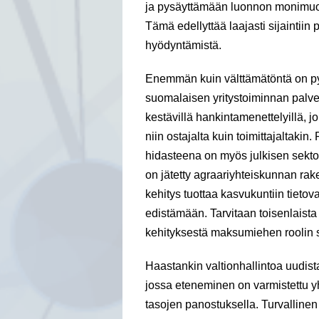
ja pysäyttämään luonnon monimu
Tämä edellyttää laajasti sijaintii
hyödyntämistä.
Enemmän kuin välttämätöntä on py
suomalaisen yritystoiminnan palvel
kestävillä hankintamenettelyillä, j
niin ostajalta kuin toimittajaltak
hidasteena on myös julkisen sekto
on jätetty agraariyhteiskunnan r
kehitys tuottaa kasvukuntiin tietov
edistämään. Tarvitaan toisenlaista 
kehityksestä maksumiehen roolin s
Haastankin valtionhallintoa uudist
jossa eteneminen on varmistettu y
tasojen panostuksella. Turvallinen 