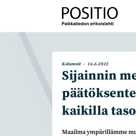
Siirry
suoraan
sisältöön
Artikkelin
Artikkeli
Kolumnit
16.6.2022
kategoria:
julkaistu:
Sijainnin m
päätöksente
kaikilla taso
Maailma ympärillämme muu