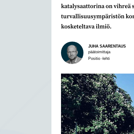
katalysaattorina on vihreä 
turvallisuusympäristön konk
kosketeltava ilmiö.
Kirjoittaja
JUHA SAARENTAUS
päätoimittaja
Positio -lehti