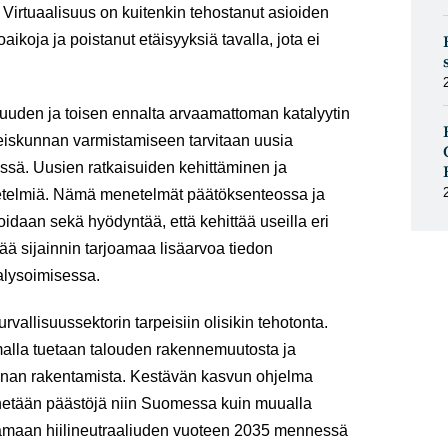
 Virtuaalisuus on kuitenkin tehostanut asioiden
ikoja ja poistanut etäisyyksiä tavalla, jota ei
suuden ja toisen ennalta arvaamattoman katalyytin
teiskunnan varmistamiseen tarvitaan uusia
sä. Uusien ratkaisuiden kehittäminen ja
netelmiä. Nämä menetelmät päätöksenteossa ja
voidaan sekä hyödyntää, että kehittää useilla eri
ää sijainnin tarjoamaa lisäarvoa tiedon
alysoimisessa.
vallisuussektorin tarpeisiin olisikin tehotonta.
malla tuetaan talouden rakennemuutosta ja
kunnan rakentamista. Kestävän kasvun ohjelma
ennetään päästöjä niin Suomessa kuin muualla
amaan hiilineutraaliuden vuoteen 2035 mennessä