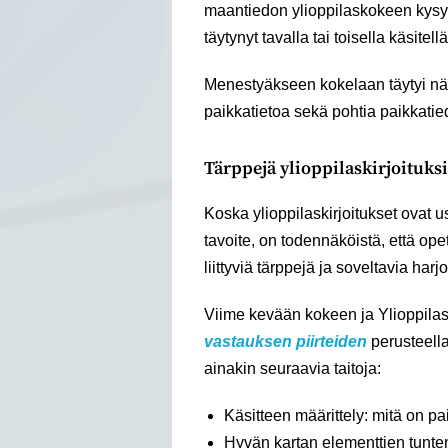
maantiedon ylioppilaskokeen kysy
täytynyt tavalla tai toisella käsite
Menestyäkseen kokelaan täytyi näin 
paikkatietoa sekä pohtia paikkati
Tärppejä ylioppilaskirjoituksi
Koska ylioppilaskirjoitukset ovat u
tavoite, on todennäköistä, että op
liittyviä tärppejä ja soveltavia harjo
Viime kevään kokeen ja Ylioppila
vastauksen piirteiden
perusteell
ainakin seuraavia taitoja:
Käsitteen määrittely: mitä on pa
Hyvän kartan elementtien tunt