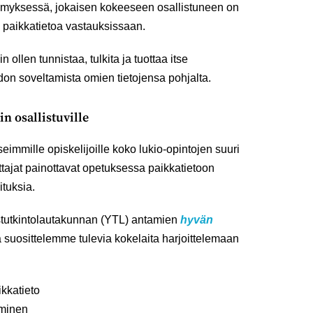
myksessä, jokaisen kokeeseen osallistuneen on
llä paikkatietoa vastauksissaan.
ollen tunnistaa, tulkita ja tuottaa itse
edon soveltamista omien tietojensa pohjalta.
in osallistuville
seimmille opiskelijoille koko lukio-opintojen suuri
ettajat painottavat opetuksessa paikkatietoon
ituksia.
stutkintolautakunnan (YTL) antamien
hyvän
a suosittelemme tulevia kokelaita harjoittelemaan
ikkatieto
eminen