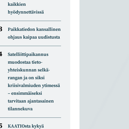
kaikkien
hyödynnettävissä
Paikkatiedon kansallinen
ohjaus kaipaa uudistusta
Satelliitti­paikannus
muodostaa tieto­
yhteiskunnan selkä­
rangan ja on siksi
kriisivalmiuden ytimessä
– ensimmäiseksi
tarvitaan ajantasainen
tilannekuva
KAATIOsta kykyä