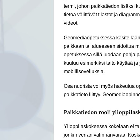
termi, johon paikkatiedon lisäksi 
tietoa välittävät tilastot ja diagra
videot.
Geomediaopetuksessa käsitellään m
paikkaan tai alueeseen sidottua ma
opetuksessa sillä luodaan pohja pa
kuuluu esimerkiksi taito käyttää ja 
mobiilisovelluksia.
Osa nuorista voi myös hakeutua op
paikkatieto liittyy. Geomediaopinno
Paikkatiedon rooli ylioppilask
Ylioppilaskokeessa kokelaan ei tarv
jonkin verran valinnanvaraa. Koska