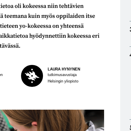
ietoa oli kokeessa niin tehtävien
nä teemana kuin myös oppilaiden itse
tieteen yo-kokeessa on yhteensä
aikkatietoa hyödynnettiin kokeessa eri
tävässä.
LAURA HYNYNEN
en
tutkimusavustaja
Helsingin yliopisto