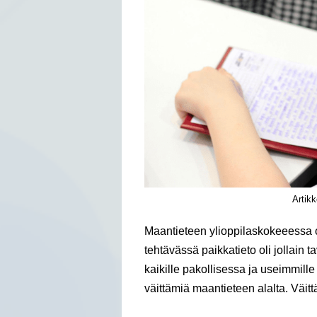
Artikk
Maantieteen ylioppilaskokeeessa o
tehtävässä paikkatieto oli jollain
kaikille pakollisessa ja useimmill
väittämiä maantieteen alalta. Väittä