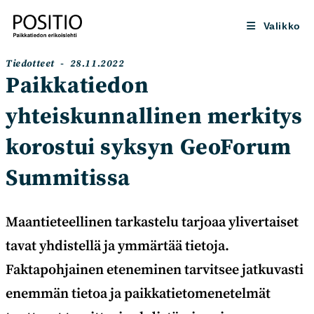
Siirry
suoraan
Valikko
sisältöön
Artikkelin
Artikkeli
Tiedotteet
28.11.2022
kategoria:
julkaistu:
Paikkatiedon
yhteiskunnallinen merkitys
korostui syksyn GeoForum
Summitissa
Maantieteellinen tarkastelu tarjoaa ylivertaiset
tavat yhdistellä ja ymmärtää tietoja.
Faktapohjainen eteneminen tarvitsee jatkuvasti
enemmän tietoa ja paikkatietomenetelmät