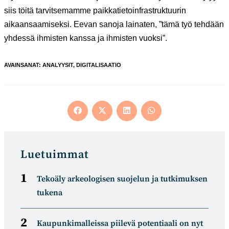
siis töitä tarvitsemamme paikkatietoinfrastruktuurin
aikaansaamiseksi. Eevan sanoja lainaten, ”tämä työ tehdään
yhdessä ihmisten kanssa ja ihmisten vuoksi”.
AVAINSANAT
:
ANALYYSIT
,
DIGITALISAATIO
Opens
Opens
Opens
Opens
in
in
in
in
a
a
a
a
new
new
new
new
window
window
window
window
Luetuimmat
Tekoäly arkeologisen suojelun ja tutkimuksen
tukena
Kaupunkimalleissa piilevä potentiaali on nyt