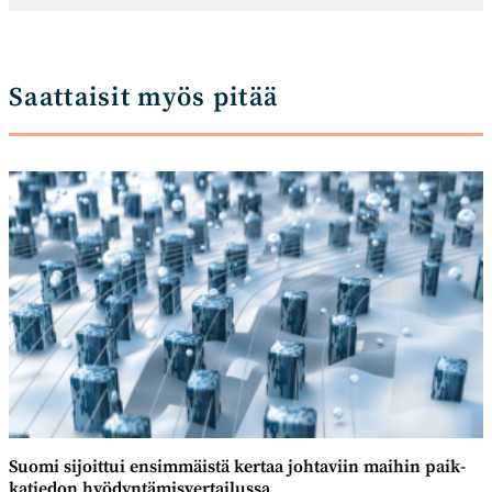
Saattaisit myös pitää
Suomi sijoittui ensim­mäistä kertaa johtaviin maihin paik­
katiedon hyödyntämis­vertailussa