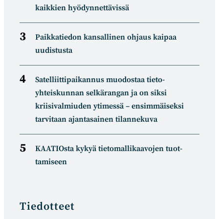
kaikkien hyödynnettävissä
Paikkatiedon kansallinen ohjaus kaipaa
uudistusta
Satelliitti­paikannus muodostaa tieto­
yhteiskunnan selkä­rangan ja on siksi
kriisivalmiuden ytimessä – ensimmäiseksi
tarvitaan ajantasainen tilannekuva
KAATIOsta kykyä tietomal­likaa­vojen tuot­
tamiseen
Tiedotteet