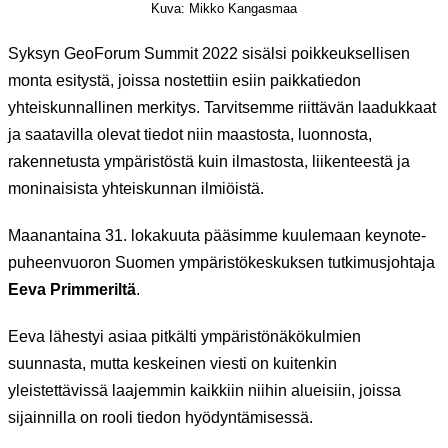
Kuva: Mikko Kangasmaa
Syksyn GeoForum Summit 2022 sisälsi poikkeuksellisen
monta esitystä, joissa nostettiin esiin paikkatiedon
yhteiskunnallinen merkitys. Tarvitsemme riittävän laadukkaat
ja saatavilla olevat tiedot niin maastosta, luonnosta,
rakennetusta ympäristöstä kuin ilmastosta, liikenteestä ja
moninaisista yhteiskunnan ilmiöistä.
Maanantaina 31. lokakuuta pääsimme kuulemaan keynote-
puheenvuoron Suomen ympäristökeskuksen tutkimusjohtaja
Eeva Primmeriltä
.
Eeva lähestyi asiaa pitkälti ympäristönäkökulmien
suunnasta, mutta keskeinen viesti on kuitenkin
yleistettävissä laajemmin kaikkiin niihin alueisiin, joissa
sijainnilla on rooli tiedon hyödyntämisessä.