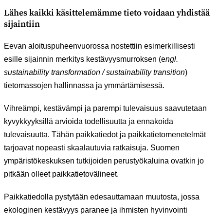
Lähes kaikki käsittelemämme tieto voidaan yhdistää
sijaintiin
Eevan aloituspuheenvuorossa nostettiin esimerkillisesti
esille sijainnin merkitys kestävyysmurroksen (e
ngl.
sustainability transformation / sustainability transition
)
tietomassojen hallinnassa ja ymmärtämisessä.
Vihreämpi, kestävämpi ja parempi tulevaisuus saavutetaan
kyvykkyyksillä arvioida todellisuutta ja ennakoida
tulevaisuutta. Tähän paikkatiedot ja paikkatietomenetelmät
tarjoavat nopeasti skaalautuvia ratkaisuja. Suomen
ympäristökeskuksen tutkijoiden perustyökaluina ovatkin jo
pitkään olleet paikkatietovälineet.
Paikkatiedolla pystytään edesauttamaan muutosta, jossa
ekologinen kestävyys paranee ja ihmisten hyvinvointi