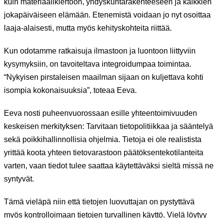
kuin materiaalikiertoon, yhdyskuntarakenteeseen ja kaikkien
jokapäiväiseen elämään. Etenemistä voidaan jo nyt osoittaa
laaja-alaisesti, mutta myös kehityskohteita riittää.
Kun odotamme ratkaisuja ilmastoon ja luontoon liittyviin
kysymyksiin, on tavoiteltava integroidumpaa toimintaa.
“Nykyisen pirstaleisen maailman sijaan on kuljettava kohti
isompia kokonaisuuksia”, toteaa Eeva.
Eeva nosti puheenvuorossaan esille yhteentoimivuuden
keskeisen merkityksen: Tarvitaan tietopolitiikkaa ja sääntelyä
sekä poikkihallinnollisia ohjelmia. Tietoja ei ole realistista
yrittää koota yhteen tietovarastoon päätöksentekotilanteita
varten, vaan tiedot tulee saattaa käytettäväksi sieltä missä ne
syntyvät.
Tämä vieläpä niin että tietojen luovuttajan on pystyttävä
myös kontrolloimaan tietojen turvallinen käyttö. Vielä löytyy