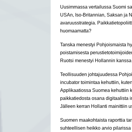
Uusimmassa vertailussa Suomi sai
USAn, Iso-Britannian, Saksan ja N
avaruusstrategia. Paikkatietopoliitt
huomaamatta?
Tanska menestyi Pohjoismaista hyvi
poistamisesta perustietotoimijoide
Ruotsi menestyi Hollannin kanssa
Teollisuuden johtajuudessa Pohjo
incubator toimintaa kehuttiin, ku
Applikaatiossa Suomea kehuttiin k
paikkatiedosta osana digitaalista i
Jälleen kerran Hollanti mainittiin u
Suomen maakohtaista raporttia tar
suhteellisen heikko arvio pilariss