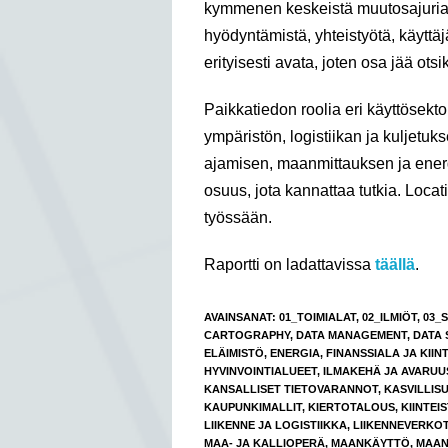
kymmenen keskeistä muutosajuria.
hyödyntämistä, yhteistyötä, käyttäj
erityisesti avata, joten osa jää otsi
Paikkatiedon roolia eri käyttösekt
ympäristön, logistiikan ja kuljetu
ajamisen, maanmittauksen ja energ
osuus, jota kannattaa tutkia. Loc
työssään.
Raportti on ladattavissa
täällä
.
AVAINSANAT
:
01_TOIMIALAT
,
02_ILMIÖT
,
03_
CARTOGRAPHY
,
DATA MANAGEMENT
,
DATA 
ELÄIMISTÖ
,
ENERGIA
,
FINANSSIALA JA KIIN
HYVINVOINTIALUEET
,
ILMAKEHÄ JA AVARUU
KANSALLISET TIETOVARANNOT
,
KASVILLIS
KAUPUNKIMALLIT
,
KIERTOTALOUS
,
KIINTEI
LIIKENNE JA LOGISTIIKKA
,
LIIKENNEVERKO
MAA- JA KALLIOPERÄ
,
MAANKÄYTTÖ
,
MAAN