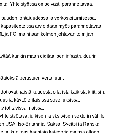
ioita. Yhteistyössä on selvästi parannettavaa.
ollisuuden johtajuudessa ja verkostoitumisessa.
 kapasiteeteissa arvioidaan myös parannettavaa.
ML ja FGI mainitaan kolmen johtavan toimijan
yttää kunkin maan digitaalisen infrastruktuurin
äätöksiä perustuen vertailuun:
edot ovat näistä kuudesta pilarista kaikista kriittisin,
us ja käyttö erilaisissa sovelluksissa.
lty johtavissa maissa.
hteistyötavat julkisen ja yksityisen sektorin välille.
ten USA, Iso-Britannia, Saksa, Sveitsi ja Ranska
uneita, kun taas haastaja kategoria maissa ollaan