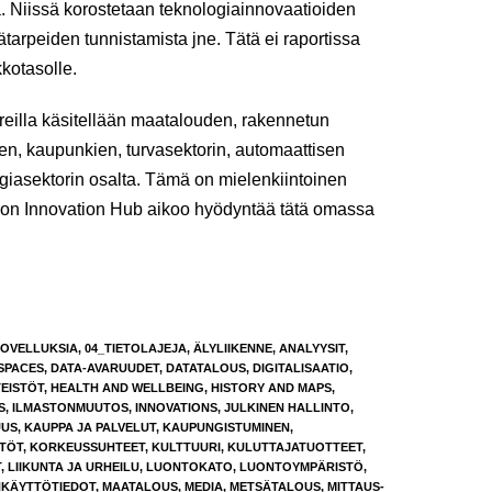
 Niissä korostetaan teknologiainnovaatioiden
ätarpeiden tunnistamista jne. Tätä ei raportissa
kkotasolle.
oreilla käsitellään maatalouden, rakennetun
ksen, kaupunkien, turvasektorin, automaattisen
iasektorin osalta. Tämä on mielenkiintoinen
ation Innovation Hub aikoo hyödyntää tätä omassa
SOVELLUKSIA
,
04_TIETOLAJEJA
,
ÄLYLIIKENNE
,
ANALYYSIT
,
SPACES
,
DATA-AVARUUDET
,
DATATALOUS
,
DIGITALISAATIO
,
TEISTÖT
,
HEALTH AND WELLBEING
,
HISTORY AND MAPS
,
S
,
ILMASTONMUUTOS
,
INNOVATIONS
,
JULKINEN HALLINTO
,
UUS
,
KAUPPA JA PALVELUT
,
KAUPUNGISTUMINEN
,
STÖT
,
KORKEUSSUHTEET
,
KULTTUURI
,
KULUTTAJATUOTTEET
,
T
,
LIIKUNTA JA URHEILU
,
LUONTOKATO
,
LUONTOYMPÄRISTÖ
,
KÄYTTÖTIEDOT
,
MAATALOUS
,
MEDIA
,
METSÄTALOUS
,
MITTAUS-