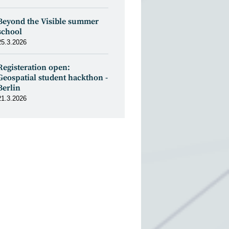
Beyond the Visible summer
school
25.3.2026
Registeration open:
Geospatial student hackthon -
Berlin
21.3.2026