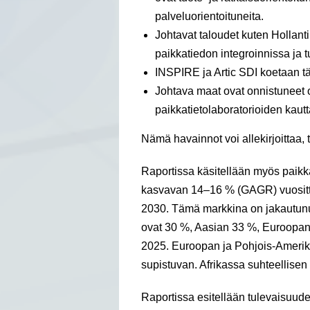
palveluorientoituneita.
Johtavat taloudet kuten Hollant
paikkatiedon integroinnissa ja 
INSPIRE ja Artic SDI koetaan tä
Johtava maat ovat onnistuneet 
paikkatietolaboratorioiden kautt
Nämä havainnot voi allekirjoittaa, 
Raportissa käsitellään myös paikk
kasvavan 14–16 % (GAGR) vuosittai
2030. Tämä markkina on jakautunut
ovat 30 %, Aasian 33 %, Euroopan
2025. Euroopan ja Pohjois-Amerik
supistuvan. Afrikassa suhteellise
Raportissa esitellään tulevaisuud