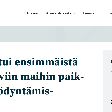
Etusivu
Ajankohtaista
Teemat
Ti
tui ensim­mäistä
viin maihin paik­
ödyntämis­