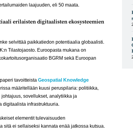
rtailumaiden laajuuden, eli 50 maata.
iaali erilaisten digitaalisten ekosysteemien
e selvittää paikkatiedon potentiaalia globaalisti.
YK:n Tilastojaosto. Euroopasta mukana on
kokartoitusorganisaatio BGRM sekä Euroopan
paperi tavoitteista
Geospatial Knowledge
rissa määritellään kuusi peruspilaria: politiikka,
 johtajuus, sovellukset, analytiikka ja
 digitaalista infrastruktuuria.
skeiset elementit tulevaisuuden
kka sitä ei sellaiseksi kannata enää jatkossa kutsua.