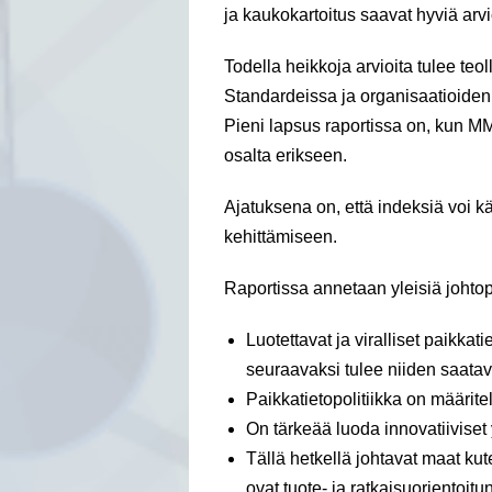
ja kaukokartoitus saavat hyviä arv
Todella heikkoja arvioita tulee te
Standardeissa ja organisaatioiden
Pieni lapsus raportissa on, kun M
osalta erikseen.
Ajatuksena on, että indeksiä voi kä
kehittämiseen.
Raportissa annetaan yleisiä johtop
Luotettavat ja viralliset paikkati
seuraavaksi tulee niiden saatavu
Paikkatietopolitiikka on määrite
On tärkeää luoda innovatiiviset y
Tällä hetkellä johtavat maat ku
ovat tuote- ja ratkaisuorientoit