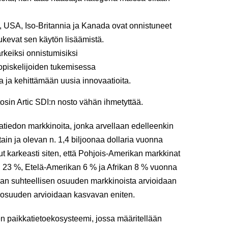
i, USA, Iso-Britannia ja Kanada ovat onnistuneet
tukevat sen käytön lisäämistä.
rkeiksi onnistumisiksi
opiskelijoiden tukemisessa
a ja kehittämään uusia innovaatioita.
tosin Artic SDI:n nosto vähän ihmetyttää.
atiedon markkinoita, jonka arvellaan edelleenkin
n ja olevan n. 1,4 biljoonaa dollaria vuonna
 karkeasti siten, että Pohjois-Amerikan markkinat
 23 %, Etelä-Amerikan 6 % ja Afrikan 8 % vuonna
an suhteellisen osuuden markkinoista arvioidaan
n osuuden arvioidaan kasvavan eniten.
en paikkatietoekosysteemi, jossa määritellään