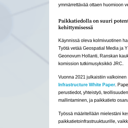
ymmärrettävää ottaen huomioon ve
Paikkatiedolla on suuri potent
kehittymisessä
Käynnissä oleva kolmivuotinen hank
Työtä vetää Geospatial Media ja 
Geonovum Hollanti, Ranskan kau
komission tutkimusyksikkö JRC.
Vuonna 2021 julkaistiin valkoinen 
Infrastructure White Paper
. Pape
perustiedot, yhteistyö, teollisuuden
mallintaminen, ja paikkatieto osana
Työssä määritellään mielestäni ke
paikkatietoinfrastruuktuurille, vai