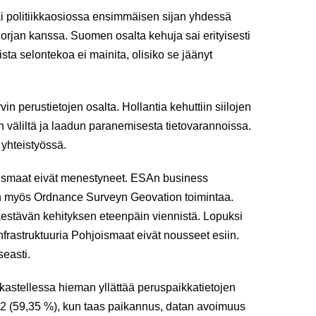
 politiikkaosiossa ensimmäisen sijan yhdessä
orjan kanssa. Suomen osalta kehuja sai erityisesti
ista selontekoa ei mainita, olisiko se jäänyt
n perustietojen osalta. Hollantia kehuttiin siilojen
n väliltä ja laadun paranemisesta tietovarannoissa.
 yhteistyössä.
ismaat eivät menestyneet. ESAn business
ten myös Ordnance Surveyn Geovation toimintaa.
estävän kehityksen eteenpäin viennistä. Lopuksi
nfrastruktuuria Pohjoismaat eivät nousseet esiin.
seasti.
kastellessa hieman yllättää peruspaikkatietojen
a 2 (59,35 %), kun taas paikannus, datan avoimuus