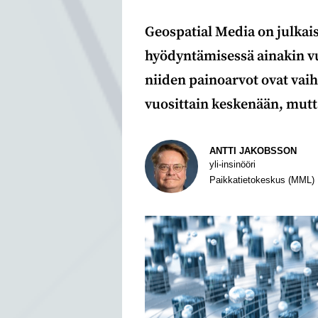
Geospatial Media on julka
hyödyntämisessä ainakin vuo
niiden painoarvot ovat vaihd
vuosittain keskenään, mutt
Kirjoittaja
ANTTI JAKOBSSON
yli-insinööri
Paikkatietokeskus (MML)