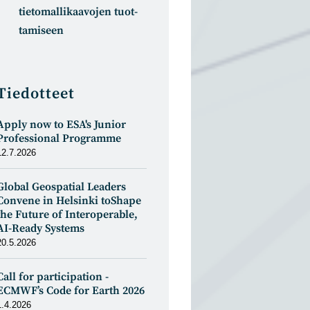
tietomal­likaa­vojen tuot­
tamiseen
Tiedotteet
Apply now to ESA's Junior
Professional Programme
12.7.2026
Global Geospatial Leaders
Convene in Helsinki toShape
the Future of Interoperable,
AI-Ready Systems
20.5.2026
Call for participation -
ECMWF’s Code for Earth 2026
1.4.2026