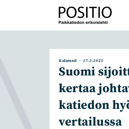
Siirry
suoraan
sisältöön
Artikkelin
Artikkeli
Kolumnit
17.3.2023
kategoria:
julkaistu:
Suomi sijoit
kertaa johta
katiedon hy
vertailussa