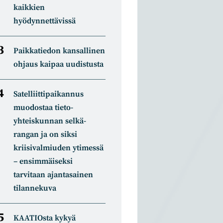
kaikkien
hyödynnettävissä
Paikkatiedon kansallinen
ohjaus kaipaa uudistusta
Satelliitti­paikannus
muodostaa tieto­
yhteiskunnan selkä­
rangan ja on siksi
kriisivalmiuden ytimessä
– ensimmäiseksi
tarvitaan ajantasainen
tilannekuva
KAATIOsta kykyä