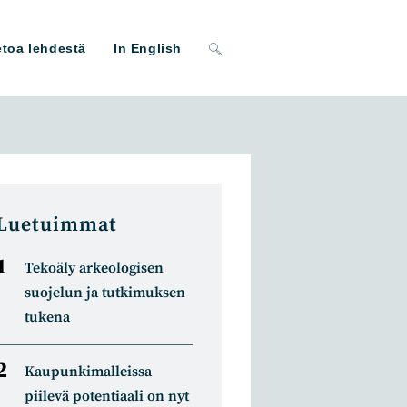
Toggle
etoa lehdestä
In English
website
search
Luetuimmat
Tekoäly arkeologisen
suojelun ja tutkimuksen
tukena
Kaupunkimalleissa
piilevä potentiaali on nyt