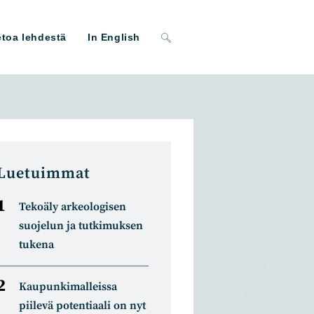
Toggle
etoa lehdestä
In English
website
search
Luetuimmat
Tekoäly arkeologisen
suojelun ja tutkimuksen
tukena
Kaupunkimalleissa
piilevä potentiaali on nyt