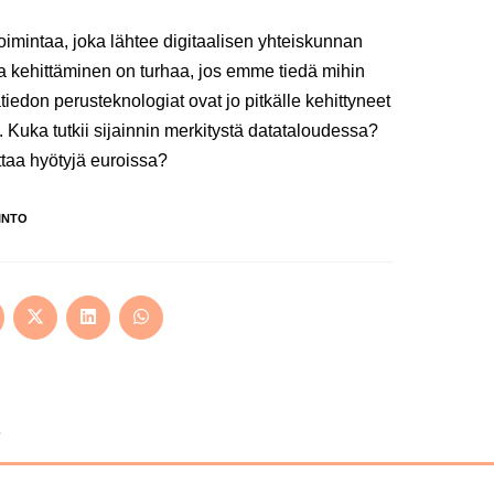
oimintaa, joka lähtee digitaalisen yhteiskunnan
ja kehittäminen on turhaa, jos emme tiedä mihin
atiedon perusteknologiat ovat jo pitkälle kehittyneet
a. Kuka tutkii sijainnin merkitystä datataloudessa?
taa hyötyjä euroissa?
INTO
ens
Opens
Opens
Opens
in
in
in
a
a
a
w
new
new
new
ndow
window
window
window
ä