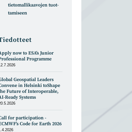
tietomal­likaa­vojen tuot­
tamiseen
Tiedotteet
Apply now to ESA's Junior
Professional Programme
12.7.2026
Global Geospatial Leaders
Convene in Helsinki toShape
the Future of Interoperable,
AI-Ready Systems
20.5.2026
Call for participation -
ECMWF’s Code for Earth 2026
1.4.2026