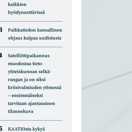
kaikkien
hyödynnettävissä
Paikkatiedon kansallinen
ohjaus kaipaa uudistusta
Satelliitti­paikannus
muodostaa tieto­
yhteiskunnan selkä­
rangan ja on siksi
kriisivalmiuden ytimessä
– ensimmäiseksi
tarvitaan ajantasainen
tilannekuva
KAATIOsta kykyä