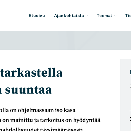
Etusivu
Ajankohtaista
Teemat
Ti
 tarkastella
a suuntaa
jolla on ohjelmassaan iso kasa
n on mainittu ja tarkoitus on hyödyntää
 mahdollisuudet täysimääräisesti,