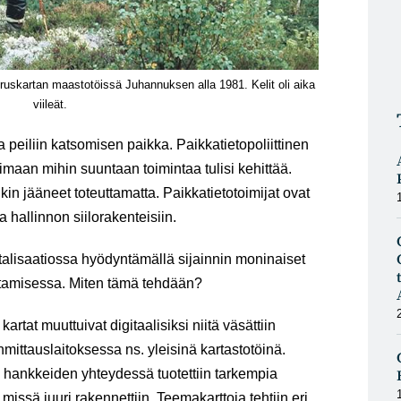
Peruskartan maastotöissä Juhannuksen alla 1981. Kelit oli aika
viileät.
a peiliin katsomisen paikka. Paikkatietopoliittinen
maan mihin suuntaan toimintaa tulisi kehittää.
in jääneet toteuttamatta. Paikkatietotoimijat ovat
 hallinnon siilorakenteisiin.
talisaatiossa hyödyntämällä sijainnin moninaiset
stamisessa. Miten tämä tehdään?
rtat muuttuivat digitaalisiksi niitä väsättiin
anmittauslaitoksessa ns. yleisinä kartastotöinä.
n hankkeiden yhteydessä tuotettiin tarkempia
 missä juuri rakennettiin. Teemakarttoja tehtiin eri