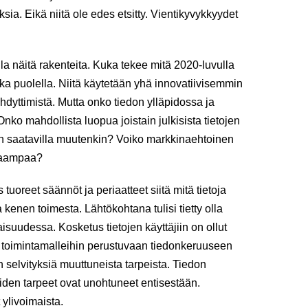
sia. Eikä niitä ole edes etsitty. Vientikyvykkyydet
lla näitä rakenteita. Kuka tekee mitä 2020-luvulla
a puolella. Niitä käytetään yhä innovatiivisemmin
kiihdyttimistä. Mutta onko tiedon ylläpidossa ja
nko mahdollista luopua joistain julkisista tietojen
on saatavilla muutenkin? Voiko markkinaehtoinen
kkaampaa?
 tuoreet säännöt ja periaatteet siitä mitä tietoja
a kenen toimesta. Lähtökohtana tulisi tietty olla
aisuudessa. Kosketus tietojen käyttäjiin on ollut
 toimintamalleihin perustuvaan tiedonkeruuseen
 selvityksiä muuttuneista tarpeista. Tiedon
den tarpeet ovat unohtuneet entisestään.
ylivoimaista.