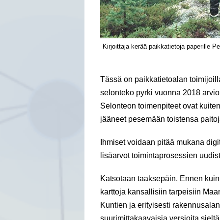
Kirjoittaja kerää paikkatietoja paperille 
Tässä on paikkatietoalan toimijoill
selonteko pyrki vuonna 2018 arvioi
Selonteon toimenpiteet ovat kuitenk
jääneet pesemään toistensa paitoja
Ihmiset voidaan pitää mukana digi
lisäarvot toimintaprosessien uudi
Katsotaan taaksepäin. Ennen kuin ka
karttoja kansallisiin tarpeisiin Ma
Kuntien ja erityisesti rakennusala
suurimittakaavaisia versioita sieltä