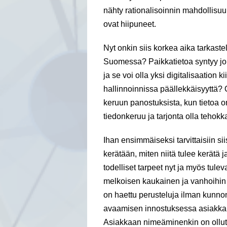
nähty rationalisoinnin mahdollisuuk
ovat hiipuneet.
Nyt onkin siis korkea aika tarkaste
Suomessa? Paikkatietoa syntyy jok
ja se voi olla yksi digitalisaation 
hallinnoinnissa päällekkäisyyttä? O
keruun panostuksista, kun tietoa 
tiedonkeruu ja tarjonta olla teho
Ihan ensimmäiseksi tarvittaisiin siis
kerätään, miten niitä tulee kerätä j
todelliset tarpeet nyt ja myös tulev
melkoisen kaukainen ja vanhoihin
on haettu perusteluja ilman kunnon
avaamisen innostuksessa asiakkai
Asiakkaan nimeäminenkin on ollut 