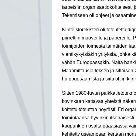
tarpeisiin organisaatiokohtaisesti j
Tekemiseen oli ohjeet ja osaamin
Kiinteistörekisteri oli toteutettu dig
piirrettiin muoveille ja papereille. P
toimijoiden toimesta tai näiden laa
vientikykyisiäkin yrityksiä, jonka 
vähän Euroopassakin. Näitä hankke
Maanmittauslaitoksen ja silloisen
huippuosaamista ja siitä oltiin kii
Sitten 1980-luvun paikkatietotek
kovinkaan kattavaa yhteistä näkem
koitettu toteuttaa nöyrästi. Eri or
toimintaansa hyvinkin itsenäisesti
kaupunkien osalta pääasiassa vain
kehitetty useampaan kertaan monen