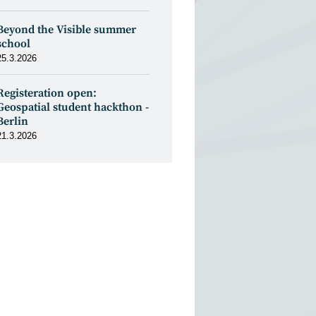
Beyond the Visible summer
school
25.3.2026
Registeration open:
Geospatial student hackthon -
Berlin
21.3.2026