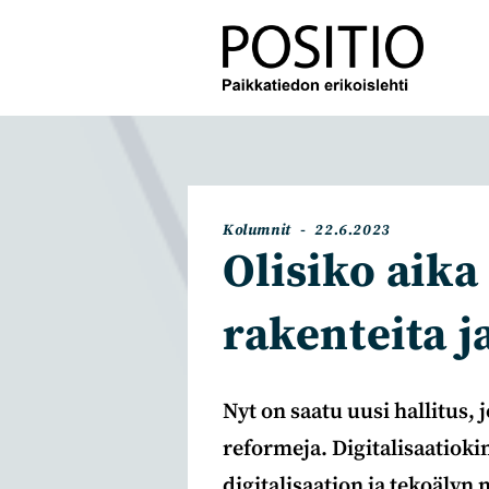
Siirry
suoraan
sisältöön
Artikkelin
Artikkeli
Kolumnit
22.6.2023
kategoria:
julkaistu:
Olisiko aika
rakenteita j
Nyt on saatu uusi hallitus, 
reformeja. Digitalisaatioki
digitalisaation ja tekoälyn