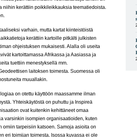
a niihin kerättiin poikkileikkauksia teematiedoista.
en.
itaaliseksi varhain, mutta kartat kiinteistöistä
aikkatietoja kerättiin kartoille pitkälti julkisten
timan ohjeistuksen mukaisesti. Alalla oli useita
kävivät kartoittamassa Afrikassa ja Aasiassa ja
ita tuettiin menestyksellä mm.
 Geodeettisen laitoksen toimesta. Suomessa oli
nnostuneita muuallakin.
nologiaa on otettu käyttöön maassamme ilman
ystä. Yhteiskäytöstä on puhuttu ja Inspireä
ganisaation ovat kuitenkin kehittäneet omaa
 ja varsinkin isompien organisaatioiden, kuten
 omiin tarpeisiin katsoen. Samoja asioita on
 eri toimijan toimesta. Isossa kuvassa ei ole