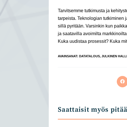
Tarvitsemme tutkimusta ja kehityst
tarpeista. Teknologian tutkiminen 
sillä pyritään. Varsinkin kun paikk
ja saatavilla avoimilta markkinoilt
Kuka uudistaa prosessit? Kuka mit
AVAINSANAT
:
DATATALOUS
,
JULKINEN HALL
Op
in
a
ne
wi
Saattaisit myös pitä