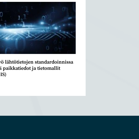
yö lähtötietojen standardoinnissa
ä paikkatiedot ja tietomallit
IS)
0