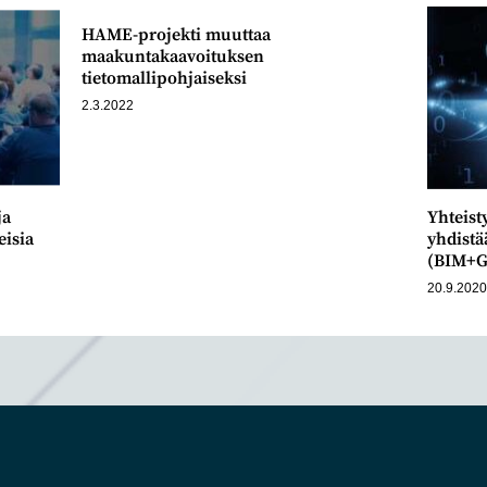
HAME-projekti muuttaa
maakuntakaavoituksen
tietomallipohjaiseksi
2.3.2022
ja
Yhteist
eisia
yhdistä
(BIM+G
20.9.202