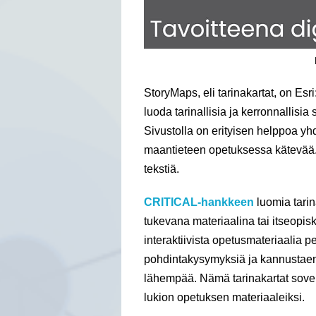
StoryMaps, eli tarinakartat, on Esr
luoda tarinallisia ja kerronnallisia 
Sivustolla on erityisen helppoa yhd
maantieteen opetuksessa kätevää. My
tekstiä.
CRITICAL-hankkeen
luomia tari
tukevana materiaalina tai itseopis
interaktiivista opetusmateriaalia pe
pohdintakysymyksiä ja kannustaen 
lähempää. Nämä tarinakartat sovelt
lukion opetuksen materiaaleiksi.