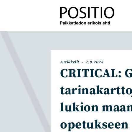
Siirry
suoraan
sisältöön
Artikkelin
Artikkeli
Artikkelit
7.8.2023
kategoria:
julkaistu:
CRITICAL: G
tarinakartto
lukion maan
opetukseen