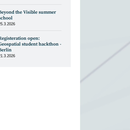
Beyond the Visible summer
school
25.3.2026
Registeration open:
Geospatial student hackthon -
Berlin
21.3.2026