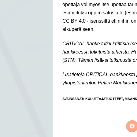
opettaja voi myös itse upottaa tarin
esimerkiksi oppimisalustalle (esim
CC BY 4.0 -lisenssillä eli niihin 
alkuperäiseen.
CRITICAL-hanke tutkii kriittisiä me
hankkeessa tutkituista aiheista. H
(STN). Tämän lisäksi tutkimusta on
Lisätietoja CRITICAL-hankkeesta 
yliopistonlehtori Petteri Muukkone
AVAINSANAT
:
KULUTTAJATUOTTEET
,
MAANK
Op
in
a