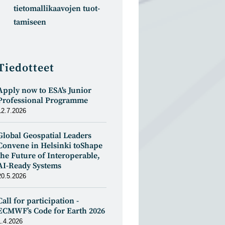
tietomal­likaa­vojen tuot­
tamiseen
Tiedotteet
Apply now to ESA's Junior
Professional Programme
12.7.2026
Global Geospatial Leaders
Convene in Helsinki toShape
the Future of Interoperable,
AI-Ready Systems
20.5.2026
Call for participation -
ECMWF’s Code for Earth 2026
1.4.2026