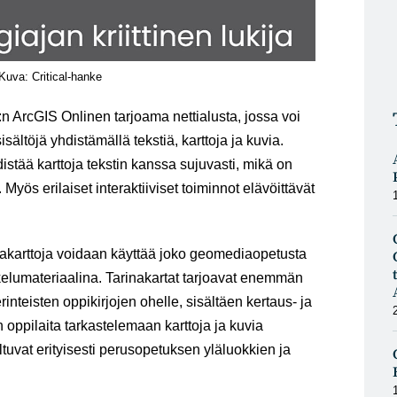
Kuva: Critical-hanke
i:n ArcGIS Onlinen tarjoama nettialusta, jossa voi
sisältöjä yhdistämällä tekstiä, karttoja ja kuvia.
istää karttoja tekstin kanssa sujuvasti, mikä on
ös erilaiset interaktiiviset toiminnot elävöittävät
nakarttoja voidaan käyttää joko geomediaopetusta
kelumateriaalina. Tarinakartat tarjoavat enemmän
rinteisten oppikirjojen ohelle, sisältäen kertaus- ja
oppilaita tarkastelemaan karttoja ja kuvia
uvat erityisesti perusopetuksen yläluokkien ja