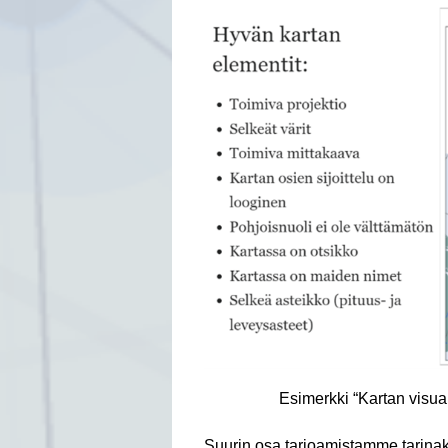
Esimerkki “Kartan visual
Suurin osa tarjoamistamme tarinak