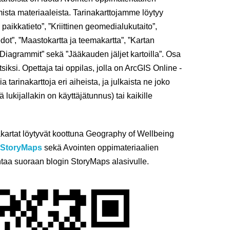
sta materiaaleista. Tarinakarttojamme löytyy
aikkatieto”, ”Kriittinen geomedialukutaito”,
iedot”, ”Maastokartta ja teemakartta”, ”Kartan
, ”Diagrammit” sekä ”Jääkauden jäljet kartoilla”. Osa
tsiksi. Opettaja tai oppilas, jolla on ArcGIS Online -
tarinakarttoja eri aiheista, ja julkaista ne joko
ä lukijallakin on käyttäjätunnus) tai kaikille
artat löytyvät koottuna Geography of Wellbeing
StoryMaps
sekä Avointen oppimateriaalien
taa suoraan blogin StoryMaps alasivulle.