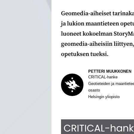
Geomedia-aiheiset tarinaka
ja lukion maantieteen op
luoneet kokoelman StoryMap
geomedia-aiheisiin liittyen,
opetuksen tueksi.
Kirjoittaja
PETTERI MUUKKONEN
CRITICAL-hanke
Geotieteiden ja maantiete
osasto
Helsingin yliopisto