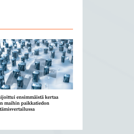
ijoittui ensim­mäistä kertaa
in maihin paik­katiedon
ämis­vertailussa
3