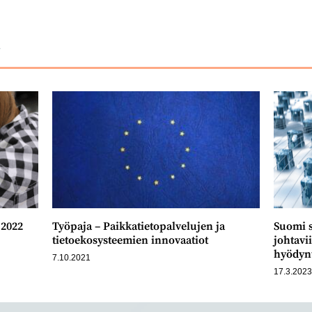
w
new
new
new
ndow
window
window
window
ä
 2022
Työpaja – Paikkatietopalvelujen ja
Suomi s
tietoekosysteemien innovaatiot
johtavi
hyödynt
7.10.2021
17.3.202