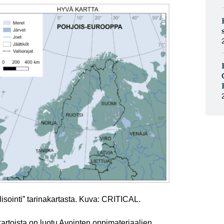
isointi” tarinakartasta. Kuva: CRITICAL.
artoista on luotu Avointen oppimateriaalien