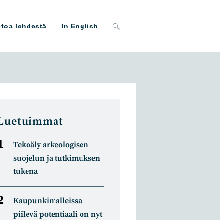
Toggle
etoa lehdestä
In English
website
search
Luetuimmat
Tekoäly arkeologisen
suojelun ja tutkimuksen
tukena
Kaupunkimalleissa
piilevä potentiaali on nyt