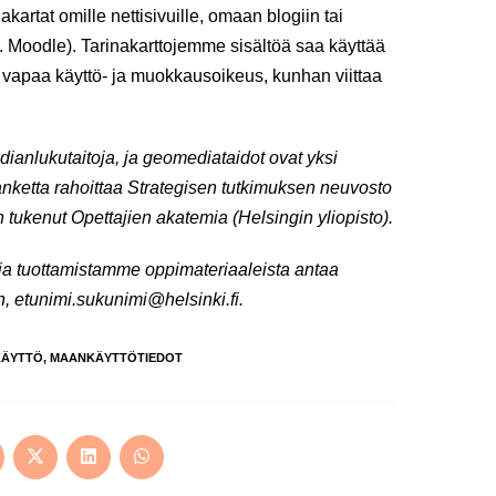
akartat omille nettisivuille, omaan blogiin tai
. Moodle). Tarinakarttojemme sisältöä saa käyttää
on vapaa käyttö- ja muokkausoikeus, kunhan viittaa
dianlukutaitoja, ja geomediataidot ovat yksi
anketta rahoittaa Strategisen tutkimuksen neuvosto
 tukenut Opettajien akatemia (Helsingin yliopisto).
ja tuottamistamme oppimateriaaleista antaa
n, etunimi.sukunimi@helsinki.fi.
ÄYTTÖ
,
MAANKÄYTTÖTIEDOT
ens
Opens
Opens
Opens
in
in
in
a
a
a