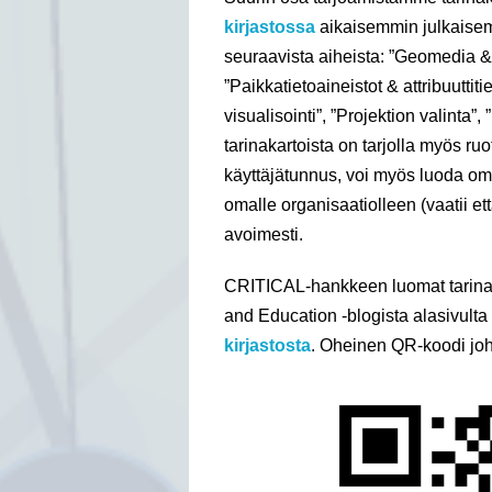
kirjastossa
aikaisemmin julkaisemi
seuraavista aiheista: ”Geomedia & p
”Paikkatietoaineistot & attribuuttit
visualisointi”, ”Projektion valinta”
tarinakartoista on tarjolla myös ruo
käyttäjätunnus, voi myös luoda omia 
omalle organisaatiolleen (vaatii ett
avoimesti.
CRITICAL-hankkeen luomat tarinak
and Education -blogista alasivulta
kirjastosta
. Oheinen QR-koodi joh