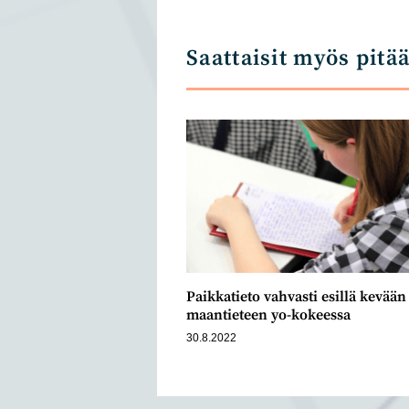
ne
wi
Saattaisit myös pitä
Paikkatieto vahvasti esillä kevään
maantieteen yo-kokeessa
30.8.2022