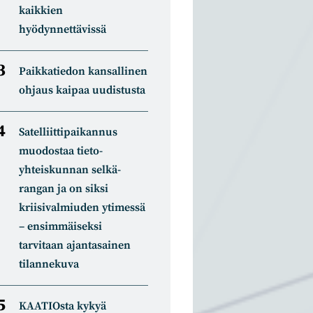
kaikkien
hyödynnettävissä
Paikkatiedon kansallinen
ohjaus kaipaa uudistusta
Satelliitti­paikannus
muodostaa tieto­
yhteiskunnan selkä­
rangan ja on siksi
kriisivalmiuden ytimessä
– ensimmäiseksi
tarvitaan ajantasainen
tilannekuva
KAATIOsta kykyä