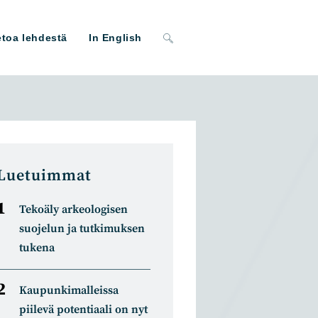
Toggle
etoa lehdestä
In English
website
search
Luetuimmat
Tekoäly arkeologisen
suojelun ja tutkimuksen
tukena
Kaupunkimalleissa
piilevä potentiaali on nyt