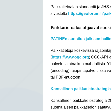
Paikkatietoalan standardit ja JHS
sivustolta
https://geoforum.fi/pai
Paikkatietoalaa ohjaavat suos
PATINEn suositus julkisen halli
Paikkatietoja koskevissa rajapinta
(
https://www.ogc.org
) OGC-API -
palveluita aina kun mahdollista. Y
(encoding) rajapintapalveluissa 
tai PBF-muotoon
Kansallinen paikkatietostrategi
Kansallinen paikkatietostrategia 2
suomalaisen paikkatiedon saatavuus