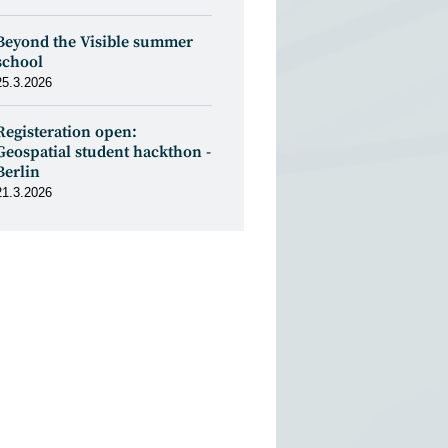
Beyond the Visible summer
school
25.3.2026
Registeration open:
Geospatial student hackthon -
Berlin
21.3.2026