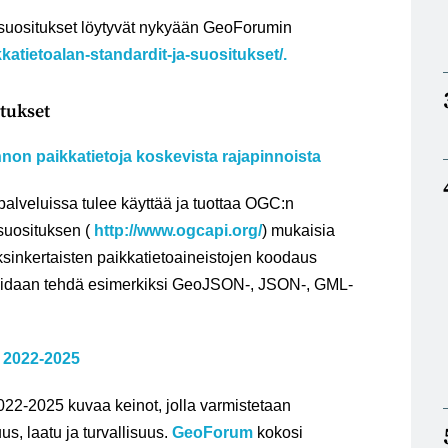
-suositukset löytyvät nykyään GeoForumin
kkatietoalan-standardit-ja-suositukset/.
itukset
nnon paikkatietoja koskevista rajapinnoista
palveluissa tulee käyttää ja tuottaa OGC:n
suosituksen (
http://www.ogcapi.org/
) mukaisia
ksinkertaisten paikkatietoaineistojen koodaus
voidaan tehdä esimerkiksi GeoJSON-, JSON-, GML-
a 2022-2025
022-2025 kuvaa keinot, jolla varmistetaan
, laatu ja turvallisuus.
GeoForum
kokosi