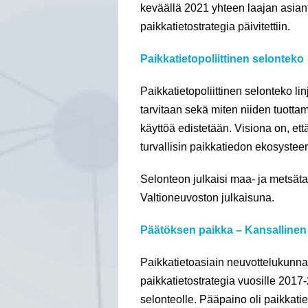
keväällä 2021 yhteen laajan asian
paikkatietostrategia päivitettiin.
Paikkatietopoliittinen selonteko
Paikkatietopoliittinen selonteko li
tarvitaan sekä miten niiden tuottam
käyttöä edistetään. Visiona on, et
turvallisin paikkatiedon ekosystee
Selonteon julkaisi maa- ja metsäta
Valtioneuvoston julkaisuna.
Päätöksen paikka – Kansallinen 
Paikkatietoasiain neuvottelukunna
paikkatietostrategia vuosille 2017-
selonteolle. Pääpaino oli paikkati