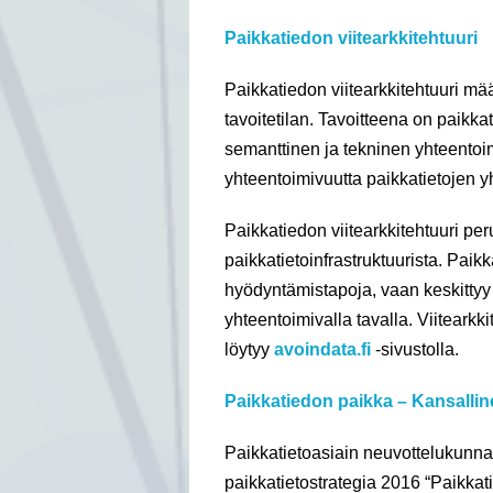
Paikkatiedon viitearkkitehtuuri
Paikkatiedon viitearkkitehtuuri mää
tavoitetilan. Tavoitteena on paikkat
semanttinen ja tekninen yhteentoi
yhteentoimivuutta paikkatietojen y
Paikkatiedon viitearkkitehtuuri per
paikkatietoinfrastruktuurista. Paik
hyödyntämistapoja, vaan keskittyy
yhteentoimivalla tavalla. Viitearkk
löytyy
avoindata.fi
-sivustolla.
Paikkatiedon paikka – Kansallin
Paikkatietoasiain neuvottelukunna
paikkatietostrategia 2016 “Paikkat