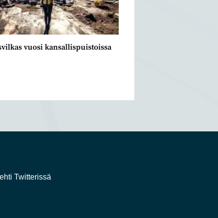
vilkas vuosi kansallispuistoissa
1
ehti Twitterissä