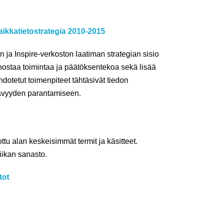
paikkatietostrategia 2010-2015
 ja Inspire-verkoston laatiman strategian sisio
tehostaa toimintaa ja päätöksentekoa sekä lisää
dotetut toimenpiteet tähtäsivät tiedon
tävyyden parantamiseen.
tu alan keskeisimmät termit ja käsitteet.
iikan sanasto.
tot