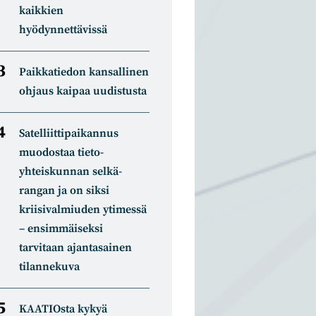
kaikkien
hyödynnettävissä
Paikkatiedon kansallinen
ohjaus kaipaa uudistusta
Satelliitti­paikannus
muodostaa tieto­
yhteiskunnan selkä­
rangan ja on siksi
kriisivalmiuden ytimessä
– ensimmäiseksi
tarvitaan ajantasainen
tilannekuva
KAATIOsta kykyä