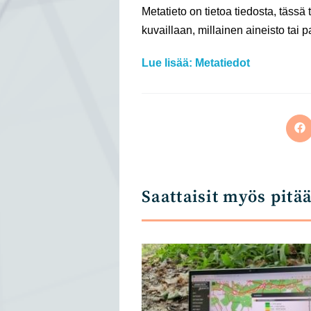
Metatieto on tietoa tiedosta, täss
kuvaillaan, millainen aineisto tai p
Lue lisää: Metatiedot
Op
in
a
ne
wi
Saattaisit myös pitä