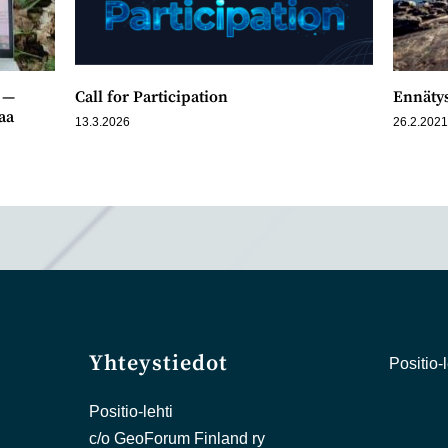
a —
Call for Participation
Ennätys
aa
13.3.2026
26.2.202
Yhteystiedot
Positio-l
Positio-lehti
c/o GeoForum Finland ry