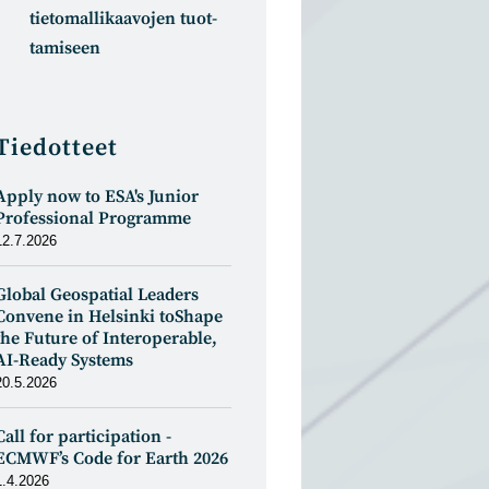
tietomal­likaa­vojen tuot­
tamiseen
Tiedotteet
Apply now to ESA's Junior
Professional Programme
12.7.2026
Global Geospatial Leaders
Convene in Helsinki toShape
the Future of Interoperable,
AI-Ready Systems
20.5.2026
Call for participation -
ECMWF’s Code for Earth 2026
1.4.2026