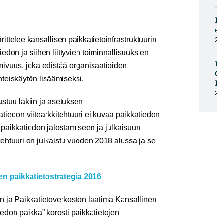
rittelee kansallisen paikkatietoinfrastruktuurin
iedon ja siihen liittyvien toiminnallisuuksien
mivuus, joka edistää organisaatioiden
hteiskäytön lisäämiseksi.
ustuu lakiin ja asetuksen
katiedon viitearkkitehtuuri ei kuvaa paikkatiedon
 paikkatiedon jalostamiseen ja julkaisuun
itehtuuri on julkaistu vuoden 2018 alussa ja se
en paikkatietostrategia 2016
n ja Paikkatietoverkoston laatima Kansallinen
iedon paikka” korosti paikkatietojen