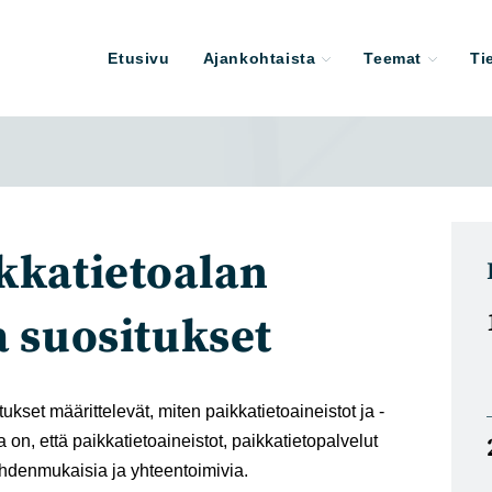
Etusivu
Ajankohtaista
Teemat
Ti
ikkatietoalan
a suositukset
ukset määrittelevät, miten paikkatietoaineistot ja -
a on, että paikkatietoaineistot, paikkatietopalvelut
 yhdenmukaisia ja yhteentoimivia.