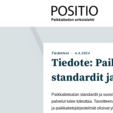
Siirry
suoraan
sisältöön
Artikkelin
Artikkeli
Tiedotteet
4.4.2024
kategoria:
julkaistu:
Tiedote: Pa
standardit j
Paikkatietoalan standardit ja suosit
palvelut tulee toteuttaa. Tavoitteen
ja paikkatietojärjestelmät olisivat