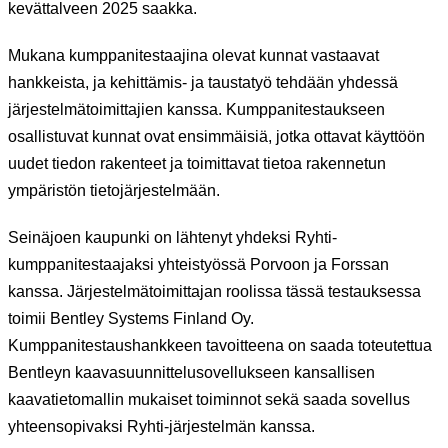
kevättalveen 2025 saakka.
Mukana kumppanitestaajina olevat kunnat vastaavat
hankkeista, ja kehittämis- ja taustatyö tehdään yhdessä
järjestelmätoimittajien kanssa. Kumppanitestaukseen
osallistuvat kunnat ovat ensimmäisiä, jotka ottavat käyttöön
uudet tiedon rakenteet ja toimittavat tietoa rakennetun
ympäristön tietojärjestelmään.
Seinäjoen kaupunki on lähtenyt yhdeksi Ryhti-
kumppanitestaajaksi yhteistyössä Porvoon ja Forssan
kanssa. Järjestelmätoimittajan roolissa tässä testauksessa
toimii Bentley Systems Finland Oy.
Kumppanitestaushankkeen tavoitteena on saada toteutettua
Bentleyn kaavasuunnittelusovellukseen kansallisen
kaavatietomallin mukaiset toiminnot sekä saada sovellus
yhteensopivaksi Ryhti-järjestelmän kanssa.