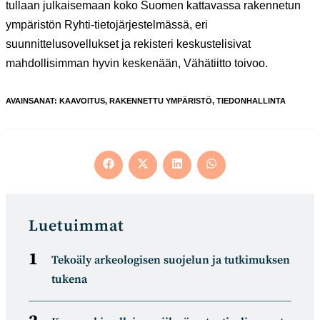
tullaan julkaisemaan koko Suomen kattavassa rakennetun
ympäristön Ryhti-tietojärjestelmässä, eri
suunnittelusovellukset ja rekisteri keskustelisivat
mahdollisimman hyvin keskenään, Vähätiitto toivoo.
AVAINSANAT
:
KAAVOITUS
,
RAKENNETTU YMPÄRISTÖ
,
TIEDONHALLINTA
Opens
Opens
Opens
Opens
in
in
in
in
a
a
a
a
new
new
new
new
window
window
window
window
Luetuimmat
Tekoäly arkeologisen suojelun ja tutkimuksen
tukena