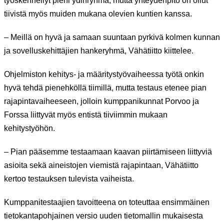
työskennellyt pieni ydinryhmä, mutta yhteydenpito on ollut
tiivistä myös muiden mukana olevien kuntien kanssa.
– Meillä on hyvä ja samaan suuntaan pyrkivä kolmen kunnan
ja sovelluskehittäjien hankeryhmä, Vähätiitto kiittelee.
Ohjelmiston kehitys- ja määritystyövaiheessa työtä onkin
hyvä tehdä pienehköllä tiimillä, mutta testaus etenee pian
rajapintavaiheeseen, jolloin kumppanikunnat Porvoo ja
Forssa liittyvät myös entistä tiiviimmin mukaan
kehitystyöhön.
– Pian pääsemme testaamaan kaavan piirtämiseen liittyviä
asioita sekä aineistojen viemistä rajapintaan, Vähätiitto
kertoo testauksen tulevista vaiheista.
Kumppanitestaajien tavoitteena on toteuttaa ensimmäinen
tietokantapohjainen versio uuden tietomallin mukaisesta