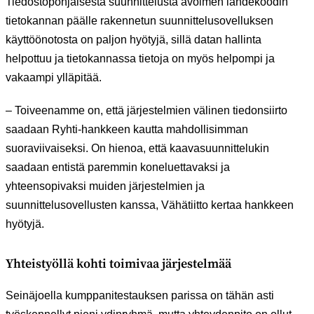
Tiedostopohjaisesta suunnittelusta avoimen lähdekoodin
tietokannan päälle rakennetun suunnittelusovelluksen
käyttöönotosta on paljon hyötyjä, sillä datan hallinta
helpottuu ja tietokannassa tietoja on myös helpompi ja
vakaampi ylläpitää.
– Toiveenamme on, että järjestelmien välinen tiedonsiirto
saadaan Ryhti-hankkeen kautta mahdollisimman
suoraviivaiseksi. On hienoa, että kaavasuunnittelukin
saadaan entistä paremmin koneluettavaksi ja
yhteensopivaksi muiden järjestelmien ja
suunnittelusovellusten kanssa, Vähätiitto kertaa hankkeen
hyötyjä.
Yhteistyöllä kohti toimivaa järjestelmää
Seinäjoella kumppanitestauksen parissa on tähän asti