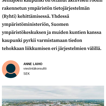
Seinäjoen kaupunki on ottanut aktiivisen roolin
rakennetun ympäristön tietojärjestelmän
(Ryhti) kehittämisessä. Yhdessä
ympäristöministeriön, Suomen
ympäristökeskuksen ja muiden kuntien kanssa
kaupunki pyrkii varmistamaan tiedon
tehokkaan liikkumisen eri järjestelmien välillä.
Kirjoittaja
ANNE LAIHO
viestintäkonsultti
SEK