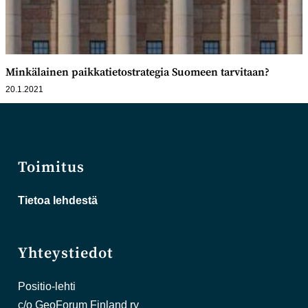
Minkälainen paikkatietostrategia Suomeen tarvitaan?
20.1.2021
Toimitus
Tietoa lehdestä
Yhteystiedot
Positio-lehti
c/o GeoForum Finland ry