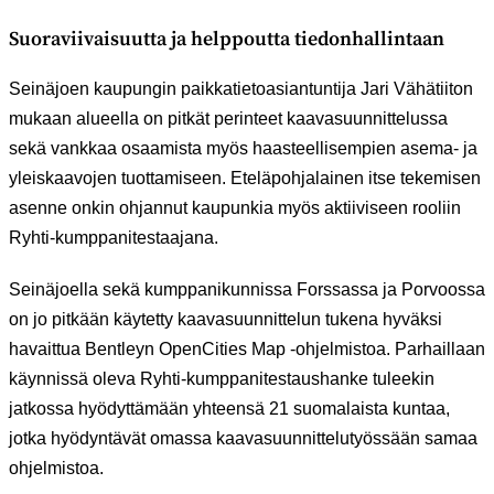
Suoraviivaisuutta ja helppoutta tiedonhallintaan
Seinäjoen kaupungin paikkatietoasiantuntija Jari Vähätiiton
mukaan alueella on pitkät perinteet kaavasuunnittelussa
sekä vankkaa osaamista myös haasteellisempien asema- ja
yleiskaavojen tuottamiseen. Eteläpohjalainen itse tekemisen
asenne onkin ohjannut kaupunkia myös aktiiviseen rooliin
Ryhti-kumppanitestaajana.
Seinäjoella sekä kumppanikunnissa Forssassa ja Porvoossa
on jo pitkään käytetty kaavasuunnittelun tukena hyväksi
havaittua Bentleyn OpenCities Map -ohjelmistoa. Parhaillaan
käynnissä oleva Ryhti-kumppanitestaushanke tuleekin
jatkossa hyödyttämään yhteensä 21 suomalaista kuntaa,
jotka hyödyntävät omassa kaavasuunnittelutyössään samaa
ohjelmistoa.