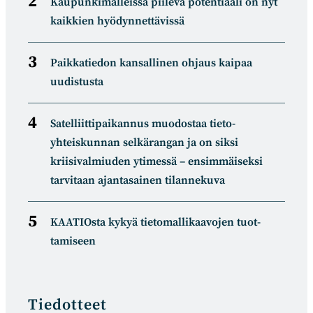
Kaupunkimalleissa piilevä potentiaali on nyt
kaikkien hyödynnettävissä
Paikkatiedon kansallinen ohjaus kaipaa
uudistusta
Satelliitti­paikannus muodostaa tieto­
yhteiskunnan selkä­rangan ja on siksi
kriisivalmiuden ytimessä – ensimmäiseksi
tarvitaan ajantasainen tilannekuva
KAATIOsta kykyä tietomal­likaa­vojen tuot­
tamiseen
Tiedotteet