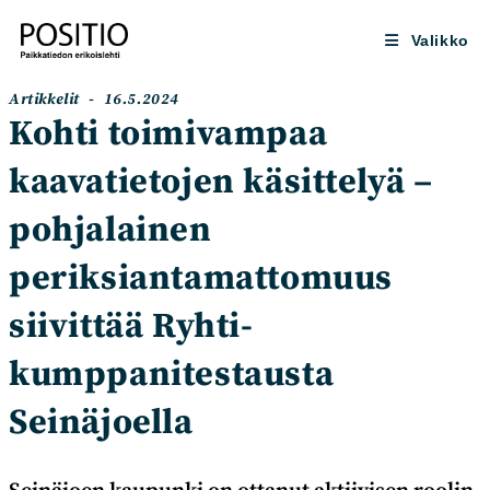
Siirry
suoraan
Valikko
sisältöön
Artikkelin
Artikkeli
Artikkelit
16.5.2024
kategoria:
julkaistu:
Kohti toimivampaa
kaavatietojen käsittelyä –
pohjalainen
periksiantamattomuus
siivittää Ryhti-
kumppanitestausta
Seinäjoella