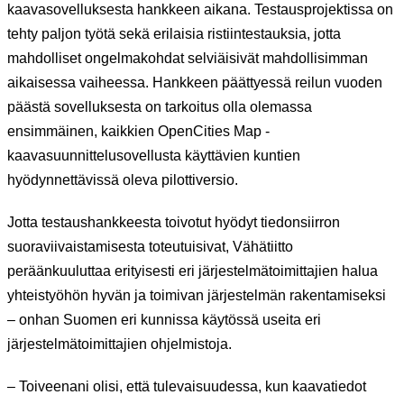
kaavasovelluksesta hankkeen aikana. Testausprojektissa on
tehty paljon työtä sekä erilaisia ristiintestauksia, jotta
mahdolliset ongelmakohdat selviäisivät mahdollisimman
aikaisessa vaiheessa. Hankkeen päättyessä reilun vuoden
päästä sovelluksesta on tarkoitus olla olemassa
ensimmäinen, kaikkien OpenCities Map -
kaavasuunnittelusovellusta käyttävien kuntien
hyödynnettävissä oleva pilottiversio.
Jotta testaushankkeesta toivotut hyödyt tiedonsiirron
suoraviivaistamisesta toteutuisivat, Vähätiitto
peräänkuuluttaa erityisesti eri järjestelmätoimittajien halua
yhteistyöhön hyvän ja toimivan järjestelmän rakentamiseksi
– onhan Suomen eri kunnissa käytössä useita eri
järjestelmätoimittajien ohjelmistoja.
– Toiveenani olisi, että tulevaisuudessa, kun kaavatiedot