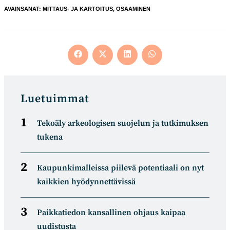
AVAINSANAT
:
MITTAUS- JA KARTOITUS
,
OSAAMINEN
Opens
Opens
Opens
Opens
in
in
in
in
a
a
a
a
new
new
new
new
window
window
window
window
Luetuimmat
Tekoäly arkeologisen suojelun ja tutkimuksen
tukena
Kaupunkimalleissa piilevä potentiaali on nyt
kaikkien hyödynnettävissä
Paikkatiedon kansallinen ohjaus kaipaa
uudistusta