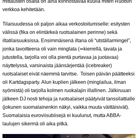
mittausten osalta on aina kiinnostavaa kuulla miten Ruotsin
verkkoa kehitetään.
Tilaisuudessa oli paljon aikaa verkostoitumiselle: esitysten
välissä (fika on elintärkeä ruotsalainen perinne) sekä
iltatilaisuuksissa. Ensimmäisenä iltana oli “utställarmingel”,
jonka tavoitteena oli vain minglata (≃kierrellä, tavata ja
jutustella, tarjolla voi olla pientä purtavaa ja juotavaa)
näyttelyssä, varsinaista jäänsärjentää (icebreaker)
ruotsalaiset eivät näemmä tarvitse. Toisen päivän päätteeksi
oli Kartdagsparty. Alun kuplien jälkeen (minglailua, ilman
syömistä) oli tarjolla kolmen ruokalajin illallinen. Jälkiruuan
jälkeen DJ nosti tehoja ja ruotsalaiset päätyivät tanssilattialle
(jokunen suomalainenkin näkyi, vaikka muuta väittäisivät).
Suomalaisia euroviisubiisejä ei kuulunut, mutta ABBA-
laulujen sikermä oli aika pitkä.