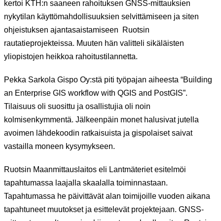
kertoi KTH:n saaneen rahoituksen GNSS-mittauksien
nykytilan käyttömahdollisuuksien selvittämiseen ja siten
ohjeistuksen ajantasaistamiseen Ruotsin
rautatieprojekteissa. Muuten hän valitteli sikäläisten
yliopistojen heikkoa rahoitustilannetta.
Pekka Sarkola Gispo Oy:stä piti työpajan aiheesta “Building
an Enterprise GIS workflow with QGIS and PostGIS”.
Tilaisuus oli suosittu ja osallistujia oli noin
kolmisenkymmentä. Jälkeenpäin monet halusivat jutella
avoimen lähdekoodin ratkaisuista ja gispolaiset saivat
vastailla moneen kysymykseen.
Ruotsin Maanmittauslaitos eli Lantmäteriet esitelmöi
tapahtumassa laajalla skaalalla toiminnastaan.
Tapahtumassa he päivittävät alan toimijoille vuoden aikana
tapahtuneet muutokset ja esittelevät projektejaan. GNSS-