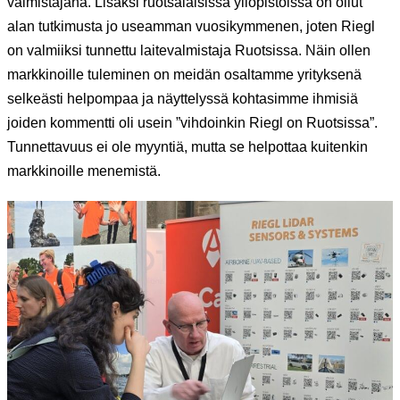
valmistajana. Lisäksi ruotsalaisissa yliopistoissa on ollut
alan tutkimusta jo useamman vuosikymmenen, joten Riegl
on valmiiksi tunnettu laitevalmistaja Ruotsissa. Näin ollen
markkinoille tuleminen on meidän osaltamme yrityksenä
selkeästi helpompaa ja näyttelyssä kohtasimme ihmisiä
joiden kommentti oli usein ”vihdoinkin Riegl on Ruotsissa”.
Tunnettavuus ei ole myyntiä, mutta se helpottaa kuitenkin
markkinoille menemistä.