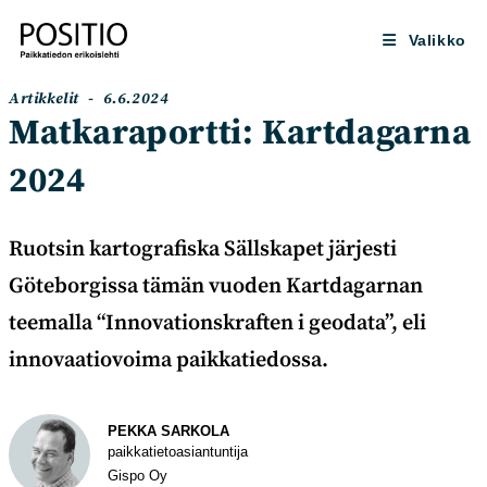
Siirry
suoraan
Valikko
sisältöön
Artikkelin
Artikkeli
Artikkelit
6.6.2024
kategoria:
julkaistu:
Matkaraportti: Kartdagarna
2024
Ruotsin kartografiska Sällskapet järjesti
Göteborgissa tämän vuoden Kartdagarnan
teemalla “Innovationskraften i geodata”, eli
innovaatiovoima paikkatiedossa.
Kirjoittaja
PEKKA SARKOLA
paikkatietoasiantuntija
Gispo Oy