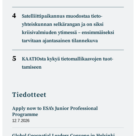
Satelliitti­paikannus muodostaa tieto­
yhteiskunnan selkä­rangan ja on siksi
kriisivalmiuden ytimessä – ensimmäiseksi
tarvitaan ajantasainen tilannekuva
KAATIOsta kykyä tietomal­likaa­vojen tuot­
tamiseen
Tiedotteet
Apply now to ESA's Junior Professional
Programme
12.7.2026
Global Geospatial Leaders Convene in Helsinki