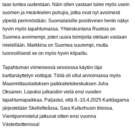
taas tuntea uudestaan. Näin ollen vastaan tulee myös usein
suomen ja meänkielen puhujia, jotka ovat nyt avoimesti
ylpeitä perinnöstään. Suomalaisille positiivinen henki näkyi
hyvin myös tapahtumassa. Yhteiskuntana Ruotsia on
Suomea avoimempi, joten uusia toimijoita otetaan vastaan
mielellään. Markkina on Suomea suurempi, mutta
luonnollisesti se on myös hyvin kilpailtu.
Tapahtuman viimeisessä sessiossa käytiin läpi
karttanäyttelyn voittajat. Töitä oli ollut arvioimassa myös
Maanmittauslaitoksen paikkatietokeskuksen Juha
Oksanen. Lopuksi julkaistiin vielä ensi vuoden
tapahtumapaikkaa. Paljastui, että 8.-10.4.2025 Kartdagarna
järjestetään Skellefteåssa, Sara Kulturhusin tiloissa.
Vientiponnistelut jatkuvat sitten ensi vuonna
Västerbottenissa!