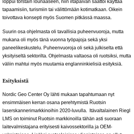
loppui torstain lounaaseen, niin iltapäivän saattoi käyttää
tapaamisiin, turismiin tai välittömään kotimatkaan. Oikein
toivottava konsepti myös Suomen pitkässä maassa.
Suurin osa ohjelmasta oli tavallisia puheenvuoroja, mutta
mukana oli myös tänä vuonna työpajoja sekä yksi
paneelikeskustelu. Puheenvuoroja oli sekä julkiselta että
yksityiseltä sektorilta. Ohjelmasta valtaosa oli ruotsiksi, mutta
väliin mahtui myös muutamia englanninkielisiä esityksiä.
Esityksistä
Nordic Geo Center Oy lähti mukaan tapahtumaan nyt
ensimmäisen kerran osana perehtymistä Ruotsin
laserskannerimarkkinoihin 2020-luvulla. Itävaltalainen Riegl
LMS on toiminut Ruotsin markkinoilla tähän asti suoraan
laitevalmistajana erityisesti kaivossektorilla ja OEM-