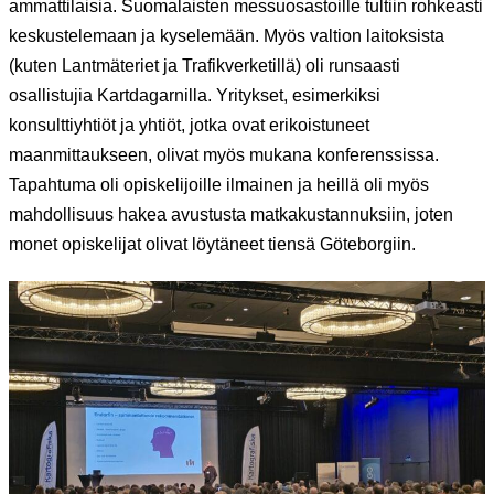
ammattilaisia. Suomalaisten messuosastoille tultiin rohkeasti
keskustelemaan ja kyselemään. Myös valtion laitoksista
(kuten Lantmäteriet ja Trafikverketillä) oli runsaasti
osallistujia Kartdagarnilla. Yritykset, esimerkiksi
konsulttiyhtiöt ja yhtiöt, jotka ovat erikoistuneet
maanmittaukseen, olivat myös mukana konferenssissa.
Tapahtuma oli opiskelijoille ilmainen ja heillä oli myös
mahdollisuus hakea avustusta matkakustannuksiin, joten
monet opiskelijat olivat löytäneet tiensä Göteborgiin.