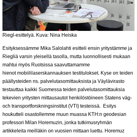
Riegl-esittelyä. Kuva: Nina Heiska
Esityksessämme Mika Salolahti esitteli ensin yritystämme ja
Riegliä varsin yleisellä tasolla, mutta luonnollisesti mukaan
mahtui myös Ruotsissa saavuttamamme
hienot mobiililaserskannauksen testitulokset. Kyse on teiden
päällysteiden ns. palvelutasomittauksista ja Väylävirasto
testauttaa kaikki Suomessa teiden palvelutasomittauksia
tekevien yritysten mittausautot henkilöstöineen Statens väg-
och transportforskningsinstitut (VTI) testeissä. Esitys
houkutteli osastollemme muun muassa KTH:n geodesian
professori Milan Horemuzin, jonka tutkimusryhmän
artikkeleita meilläkin on vuosien mittaan luettu. Horemuz