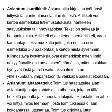
Asiantuntija-artikkeli:
Asiantuntija kirjoittaa työhönsä
liittyvästä ajankohtaisesta alan ilmiöstä. Artikkeli voi
kertoa esimerkiksi tutkimustuloksista, hankkeen
saavutuksista tai innovaatioista. Teksti on selkeää ja
helppolukuista. Artikkeli ei ole tieteellinen artikkeli, vaan
kansantajuiseksi muokattu juttu, joka nostaa esiin
esimerkiksi 1-3 pääkohtaa ja kertoo niistä syvemmin.
Kiinnostavia kysymyksiä ovat esimerkiksi: miten ilmiö
näkyy ”tavallisen kansalaisen” elämässä, miten asiakkaat
hyötyvät tästä ja mitä vaikutuksia ilmiöllä on
yhteiskuntaan, ympäristöön tai vaikkapa paikkatietoalaan.
Asiantuntijahaastattelu:
Toimitus haastattelee alan
asiantuntijaa ajankohtaisesta aiheesta, joka on tällä
hetkellä pinnalla ja kiinnostaa lukijoita. Haastattelun aihe
voi liittyä myös teemaan, josta toimituksessa ollaan
kokoamassa juttusarjaa. Toimitus kirjoittaa jutun