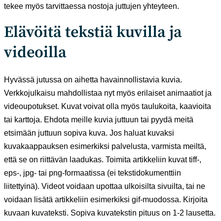
tekee myös tarvittaessa nostoja juttujen yhteyteen.
Elävöitä tekstiä kuvilla ja
videoilla
Hyvässä jutussa on aihetta havainnollistavia kuvia.
Verkkojulkaisu mahdollistaa nyt myös erilaiset animaatiot ja
videoupotukset. Kuvat voivat olla myös taulukoita, kaavioita
tai karttoja. Ehdota meille kuvia juttuun tai pyydä meitä
etsimään juttuun sopiva kuva. Jos haluat kuvaksi
kuvakaappauksen esimerkiksi palvelusta, varmista meiltä,
että se on riittävän laadukas. Toimita artikkeliin kuvat tiff-,
eps-, jpg- tai png-formaatissa (ei tekstidokumenttiin
liitettyinä). Videot voidaan upottaa ulkoisilta sivuilta, tai ne
voidaan lisätä artikkeliin esimerkiksi gif-muodossa. Kirjoita
kuvaan kuvateksti. Sopiva kuvatekstin pituus on 1-2 lausetta.