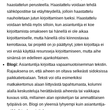
haastattelun perusteella. Haastattelu voidaan tehdä
sähköpostitse tai etäyhteydellä, jolloin haastattelu
nauhoitetaan jutun kirjoittamisen tueksi. Haastattelu
voidaan tehdä myös silloin, kun asiantuntija ei koe
kirjoittamista omakseen tai hänellä ei ole aikaa
kirjoittamiselle, mutta hänellä olisi kiinnostavaa
kerrottavaa, tai projekti on jo päättynyt, joten kirjoittaja ei
voi enää käyttää resursseja kirjoittamiseen, mutta aihe
sinänsä on edelleen ajankohtainen.
Blogi:
Asiantuntija kirjoittaa vapaamuotoisemman tekstin.
Rajauksena on, että aiheen on oltava selkeästi sidoksissa
paikkatietoalaan. Teksti voi olla esimerkiksi
matkakertomus alaan liittyvästä tapahtumasta, kolumni
alalla keskusteluja herättävästä aiheesta tai vaikkapa
kuvaus siitä, millainen alan opiskelijan tai ammattilaisen
työpäivä on. Blogi on yleensä lyhyempi kuin asiantuntija-