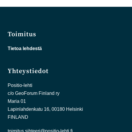
Toimitus
Tietoa lehdestä
Yhteystiedot
Positio-lehti
c/o GeoForum Finland ry
Maria 01
Lapinlahdenkatu 16, 00180 Helsinki
FINLAND
toimitus.sihteeri@positio-lehti.fi