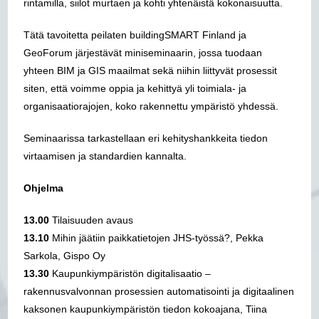
rintamilla, siilot murtaen ja kohti yhtenäistä kokonaisuutta.
Tätä tavoitetta peilaten buildingSMART Finland ja
GeoForum järjestävät miniseminaarin, jossa tuodaan
yhteen BIM ja GIS maailmat sekä niihin liittyvät prosessit
siten, että voimme oppia ja kehittyä yli toimiala- ja
organisaatiorajojen, koko rakennettu ympäristö yhdessä.
Seminaarissa tarkastellaan eri kehityshankkeita tiedon
virtaamisen ja standardien kannalta.
Ohjelma
13.00
Tilaisuuden avaus
13.10
Mihin jäätiin paikkatietojen JHS-työssä?, Pekka
Sarkola, Gispo Oy
13.30
Kaupunkiympäristön digitalisaatio –
rakennusvalvonnan prosessien automatisointi ja digitaalinen
kaksonen kaupunkiympäristön tiedon kokoajana, Tiina