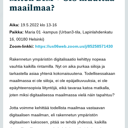
maailmaa?
Aika:
19.5.2022 klo 13-16
Paikka:
Maria 01 -kampus (Urban3-tila, Lapinlahdenkatu
16, 00180 Helsinki)
Zoom-linkki:
https://us06web.zoom.us/j/
85258571430
Rakennetun ympäristön digitalisaatio kehittyy nopeaa
vauhtia kaikilla rintamilla.
Nyt on aika purkaa siiloja ja
tarkastella asiaa yhtenä kokonaisuutena.
Todellisessakaan
maailmassa ei ole siiloja, ei ole epäjatkuvuuksia, ei ole
epäyhteensopivia liityntöjä, eikä tavaraa katoa matkalla,
joten miksi digitaalisessa maailmassa vielä näin tapahtuu?
Jotta voimme kehittää todellista maailmaa vastaavan
digitaalisen maailman, eli rakennetun ympäristön
digitaalisen kaksosen, pitää se tehdä yhdessä, kaikilla