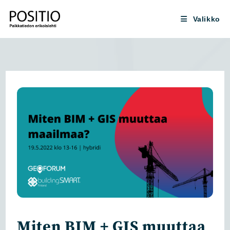
Siirry
suoraan
Valikko
sisältöön
Miten BIM + GIS muuttaa