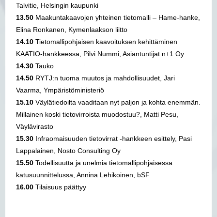
Talvitie, Helsingin kaupunki
13.50
Maakuntakaavojen yhteinen tietomalli – Hame-hanke,
Elina Ronkanen, Kymenlaakson liitto
14.10
Tietomallipohjaisen kaavoituksen kehittäminen
KAATIO-hankkeessa, Pilvi Nummi, Asiantuntijat n+1 Oy
14.30
Tauko
14.50
RYTJ:n tuoma muutos ja mahdollisuudet,
Jari
Vaarma, Ympäristöministeriö
15.10
Väylätiedoilta vaaditaan nyt paljon ja kohta enemmän.
Millainen koski tietovirroista muodostuu?, Matti Pesu,
Väylävirasto
15.30
Infraomaisuuden tietovirrat -hankkeen esittely, Pasi
Lappalainen, Nosto Consulting Oy
15.50
Todellisuutta ja unelmia tietomallipohjaisessa
katusuunnittelussa, Annina Lehikoinen, bSF
16.00
Tilaisuus päättyy