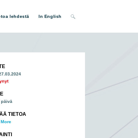
Toggle
etoa lehdestä
In English
website
search
TE
 27.03.2024
ynyt
ME
 päivä
SÄÄ TIETOA
 More
AINTI