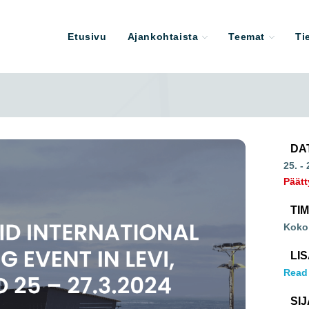
Etusivu
Ajankohtaista
Teemat
Ti
DA
25. -
Päätt
TI
Koko
LI
Read
SIJ