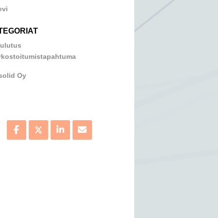
evi
TEGORIAT
ulutus
rkostoitumistapahtuma
solid Oy