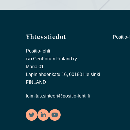
Yhteystiedot
Positio-l
Positio-lehti
c/o GeoForum Finland ry
Maria 01
Lapinlahdenkatu 16, 00180 Helsinki
FINLAND
toimitus.sihteeri@positio-lehti.fi
Twitter
LinkedIn
YouTube