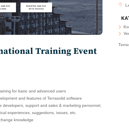
L
KA
Ko
Ve
Terra
national Training Event
training for basic and advanced users
velopment and features of Terrasolid software
re developers, support and sales & marketing personnel,
ical experiences, suggestions, issues, etc.
exchange knowledge