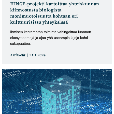
HINGE-projekti kartoittaa yhteiskunnan
kiinnostusta biologista
monimuotoisuutta kohtaan eri
kulttuurisissa yhteyksissä
Ihmisen kestämätön toiminta vahingoittaa luonnon
ekosysteemejä ja ajaa yhä useampia lajeja kohti
sukupuuttoa.
Artikkelin
Artikkeli
Artikkelit
21.1.2024
kategoria:
julkaistu: