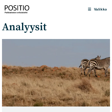
Siirry
suoraan
Valikko
sisältöön
Analyysit