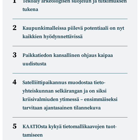
Tekoäly arkeologisen suojelun ja tutkimuksen
tukena
Kaupunkimalleissa piilevä potentiaali on nyt
kaikkien hyödynnettävissä
Paikkatiedon kansallinen ohjaus kaipaa
uudistusta
Satelliitti­paikannus muodostaa tieto­
yhteiskunnan selkä­rangan ja on siksi
kriisivalmiuden ytimessä – ensimmäiseksi
tarvitaan ajantasainen tilannekuva
KAATIOsta kykyä tietomal­likaa­vojen tuot­
tamiseen