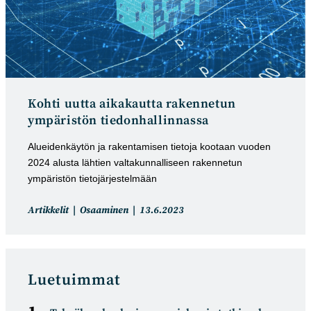
Kohti uutta aikakautta rakennetun
ympäristön tiedonhallinnassa
Alueidenkäytön ja rakentamisen tietoja kootaan vuoden
2024 alusta lähtien valtakunnalliseen rakennetun
ympäristön tietojärjestelmään
Artikkelin
Artikkeli
Artikkelit
Osaaminen
13.6.2023
kategoria:
julkaistu:
Luetuimmat