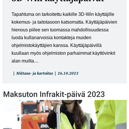
Tapahtuma on tarkoitettu kaikille 3D-Win käyttäjille
kokemus- ja taitotasoon katsomatta. Käyttäjäpäivien
hienous piilee sen tuomassa mahdollisuudessa
luoda kullanarvoisia kontakteja muiden
ohjelmistokäyttäjien kanssa. Käyttäjäpäivillä
kuullaan myös ohjelmiston parhaimmat käyttövinkit
alan muilta…
Artikkelin
Artikkeli
Mittaus- ja kartoitus
26.10.2023
kategoria:
julkaistu: