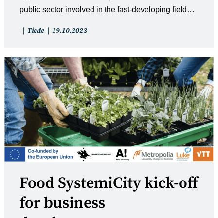
public sector involved in the fast-developing field…
Artikkelin
Artikkeli
Tiede
19.10.2023
kategoria:
julkaistu:
Food SystemiCity kick-off
for business