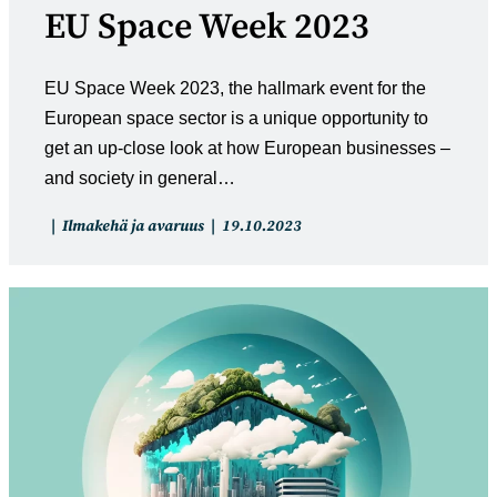
EU Space Week 2023
EU Space Week 2023, the hallmark event for the
European space sector is a unique opportunity to
get an up-close look at how European businesses –
and society in general…
Artikkelin
Artikkeli
Ilmakehä ja avaruus
19.10.2023
kategoria:
julkaistu: