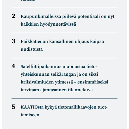
Kaupunkimalleissa piilevä potentiaali on nyt
kaikkien hyödynnettävissä
Paikkatiedon kansallinen ohjaus kaipaa
uudistusta
Satelliitti­paikannus muodostaa tieto­
yhteiskunnan selkä­rangan ja on siksi
kriisivalmiuden ytimessä – ensimmäiseksi
tarvitaan ajantasainen tilannekuva
KAATIOsta kykyä tietomal­likaa­vojen tuot­
tamiseen