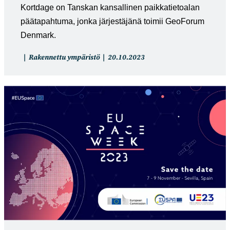
Kortdage on Tanskan kansallinen paikkatietoalan
päätapahtuma, jonka järjestäjänä toimii GeoForum
Denmark.
Artikkelin
Artikkeli
Rakennettu ympäristö
20.10.2023
kategoria:
julkaistu: