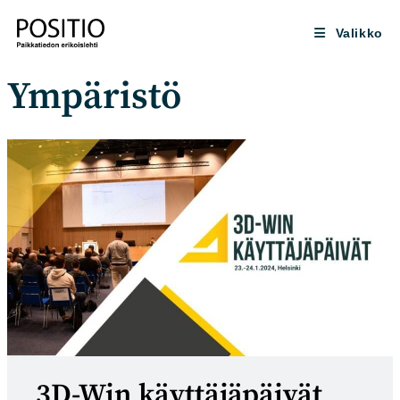
Siirry
suoraan
Valikko
sisältöön
Ympäristö
3D-Win käyttäjäpäivät