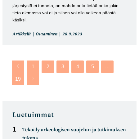
järjestystä ei tunneta, on mahdotonta tietää onko jokin
tieto olemassa vai ei ja siihen voi olla vaikeaa päästä
käsiksi.
Artikkelin
Artikkeli
Artikkelit
Osaaminen
28.9.2023
kategoria:
julkaistu:
1
2
3
4
5
…
Siirry edelliselle sivulle
19
Siirry seuraavalle sivulle
Luetuimmat
Tekoäly arkeologisen suojelun ja tutkimuksen
tukena