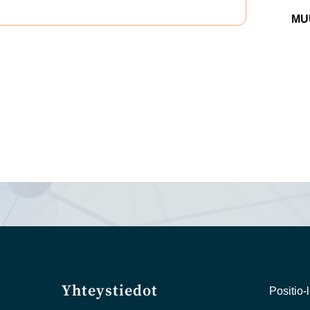
MU
Yhteystiedot
Positio-l