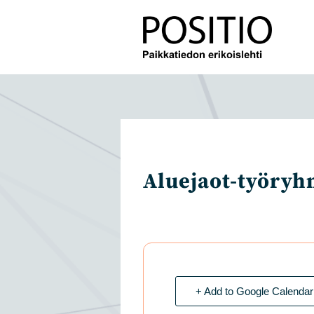
Siirry
suoraan
sisältöön
Aluejaot-työry
+ Add to Google Calendar