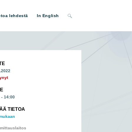
Toggle
etoa lehdestä
In English
website
search
TE
.2022
ynyt
ME
 - 14:00
SÄÄ TIETOA
 mukaan
mittauslaitos