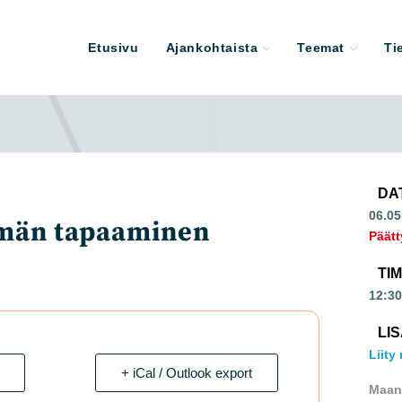
Etusivu
Ajankohtaista
Teemat
Ti
DA
06.05
hmän tapaaminen
Päätt
TI
12:30
LI
Liity
+ iCal / Outlook export
Maan