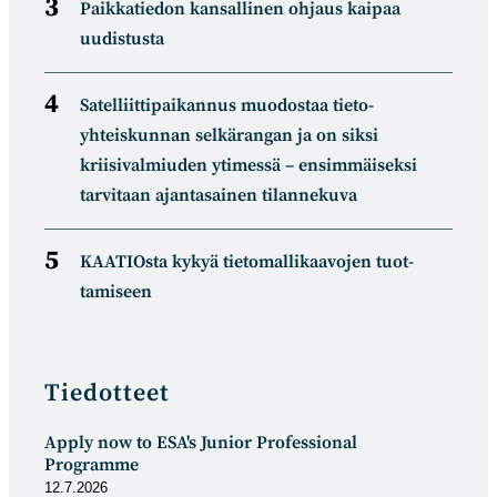
Paikkatiedon kansallinen ohjaus kaipaa
uudistusta
Satelliitti­paikannus muodostaa tieto­
yhteiskunnan selkä­rangan ja on siksi
kriisivalmiuden ytimessä – ensimmäiseksi
tarvitaan ajantasainen tilannekuva
KAATIOsta kykyä tietomal­likaa­vojen tuot­
tamiseen
Tiedotteet
Apply now to ESA's Junior Professional
Programme
12.7.2026