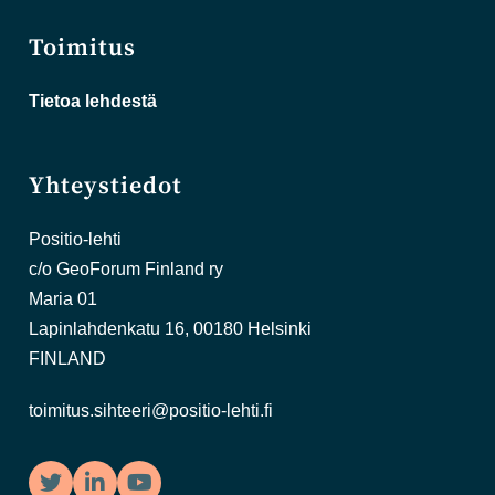
Toimitus
Tietoa lehdestä
Yhteystiedot
Positio-lehti
c/o GeoForum Finland ry
Maria 01
Lapinlahdenkatu 16, 00180 Helsinki
FINLAND
toimitus.sihteeri@positio-lehti.fi
Twitter
LinkedIn
YouTube