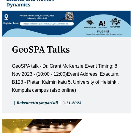
GeoSPA Talks
GeoSPA talk - Dr. Grant McKenzie Event Timing: 8
Nov 2023 - (10:00 - 12:00)Event Address: Exactum,
B123 - Pietari Kalmin katu 5, University of Helsinki,
Kumpula campus (also online)
Artikkelin
Artikkeli
Rakennettu ympäristö
3.11.2023
kategoria:
julkaistu: