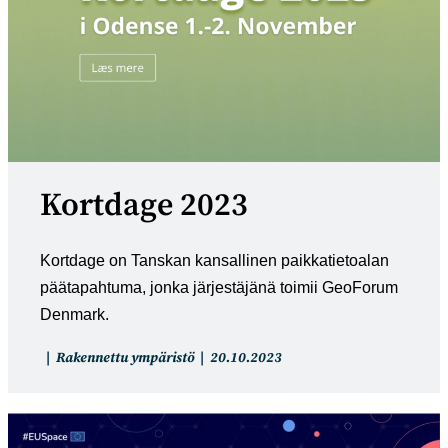
Kortdage 2023
Kortdage on Tanskan kansallinen paikkatietoalan
päätapahtuma, jonka järjestäjänä toimii GeoForum
Denmark.
Artikkelin
Artikkeli
Rakennettu ympäristö
20.10.2023
kategoria:
julkaistu: