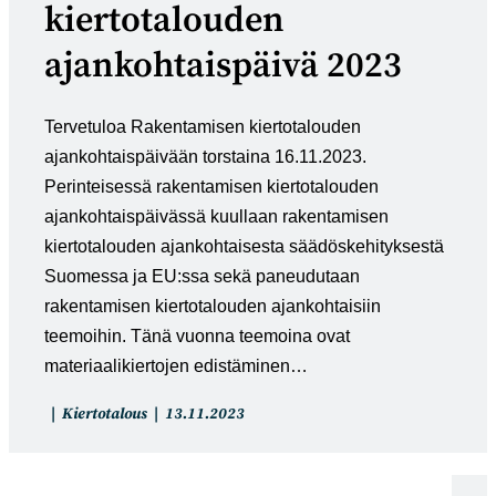
kiertotalouden
ajankohtaispäivä 2023
Tervetuloa Rakentamisen kiertotalouden
ajankohtaispäivään torstaina 16.11.2023.
Perinteisessä rakentamisen kiertotalouden
ajankohtaispäivässä kuullaan rakentamisen
kiertotalouden ajankohtaisesta säädöskehityksestä
Suomessa ja EU:ssa sekä paneudutaan
rakentamisen kiertotalouden ajankohtaisiin
teemoihin. Tänä vuonna teemoina ovat
materiaalikiertojen edistäminen…
Artikkelin
Artikkeli
Kiertotalous
13.11.2023
kategoria:
julkaistu: