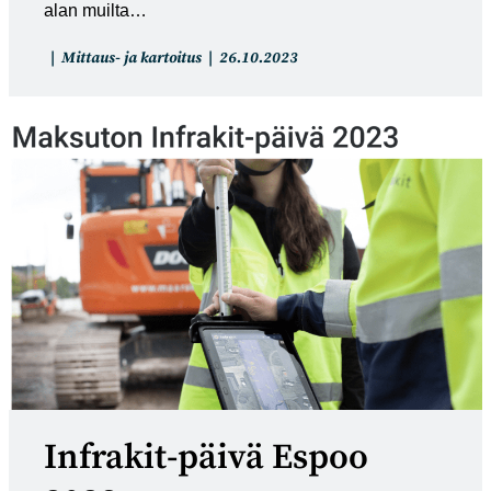
alan muilta…
Artikkelin
Artikkeli
Mittaus- ja kartoitus
26.10.2023
kategoria:
julkaistu:
Infrakit-päivä Espoo