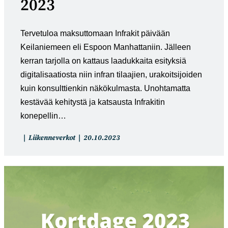
2023
Tervetuloa maksuttomaan Infrakit päivään
Keilaniemeen eli Espoon Manhattaniin. Jälleen
kerran tarjolla on kattaus laadukkaita esityksiä
digitalisaatiosta niin infran tilaajien, urakoitsijoiden
kuin konsulttienkin näkökulmasta. Unohtamatta
kestävää kehitystä ja katsausta Infrakitin
konepellin…
Artikkelin
Artikkeli
Liikenneverkot
20.10.2023
kategoria:
julkaistu: