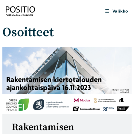
Siirry
suoraan
Valikko
sisältöön
Osoitteet
Rakentamisen