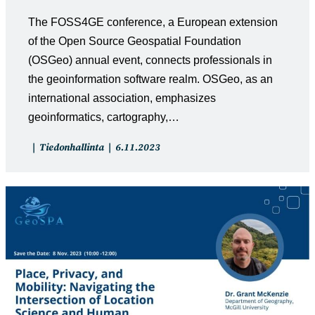
The FOSS4GE conference, a European extension
of the Open Source Geospatial Foundation
(OSGeo) annual event, connects professionals in
the geoinformation software realm. OSGeo, as an
international association, emphasizes
geoinformatics, cartography,…
Artikkelin
Artikkeli
Tiedonhallinta
6.11.2023
kategoria:
julkaistu: