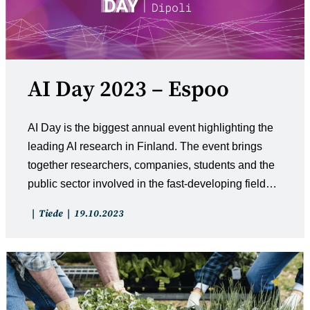
AI Day 2023 – Espoo
AI Day is the biggest annual event highlighting the
leading AI research in Finland. The event brings
together researchers, companies, students and the
public sector involved in the fast-developing field…
Artikkelin
Artikkeli
Tiede
19.10.2023
kategoria:
julkaistu: