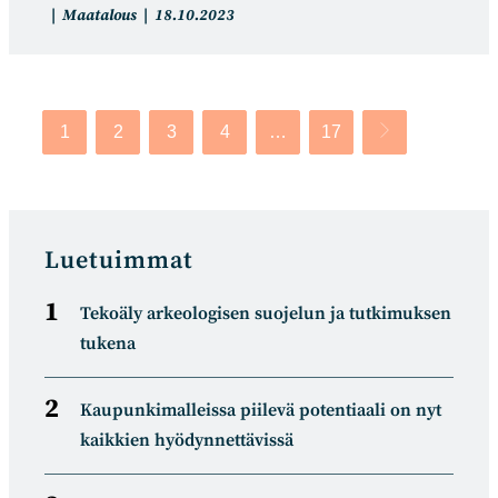
Artikkelin
Artikkeli
Maatalous
18.10.2023
kategoria:
julkaistu:
1
2
3
4
…
17
Siirry seuraavalle
Luetuimmat
Tekoäly arkeologisen suojelun ja tutkimuksen
tukena
Kaupunkimalleissa piilevä potentiaali on nyt
kaikkien hyödynnettävissä