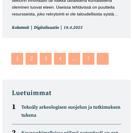
sektorin innovaatio tai vaikka tavallisena kuntalaisena
oleminen tuovat eteen. Useissa tehtävissä on puutteita
resursseista, joko rekrytointi ei ole taloudellisista syistä…
Artikkelin
Artikkeli
Kolumnit
Digitalisaatio
18.4.2023
kategoria:
julkaistu:
1
2
3
4
…
7
Siirry seuraavalle
Luetuimmat
Tekoäly arkeologisen suojelun ja tutkimuksen
tukena