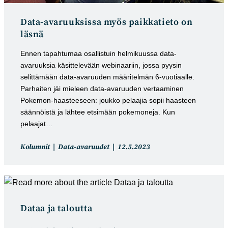
Data-avaruuksissa myös paikkatieto on
läsnä
Ennen tapahtumaa osallistuin helmikuussa data-
avaruuksia käsittelevään webinaariin, jossa pyysin
selittämään data-avaruuden määritelmän 6-vuotiaalle.
Parhaiten jäi mieleen data-avaruuden vertaaminen
Pokemon-haasteeseen: joukko pelaajia sopii haasteen
säännöistä ja lähtee etsimään pokemoneja. Kun
pelaajat…
Artikkelin
Artikkeli
Kolumnit
Data-avaruudet
12.5.2023
kategoria:
julkaistu:
Dataa ja taloutta