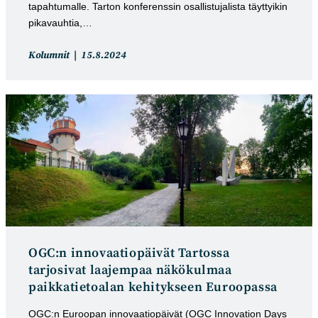
tapahtumalle. Tarton konferenssin osallistujalista täyttyikin
pikavauhtia,…
Artikkelin
Artikkeli
Kolumnit
15.8.2024
kategoria:
julkaistu:
OGC:n innovaatiopäivät Tartossa
tarjosivat laajempaa näkökulmaa
paikkatietoalan kehitykseen Euroopassa
OGC:n Euroopan innovaatiopäivät (OGC Innovation Days