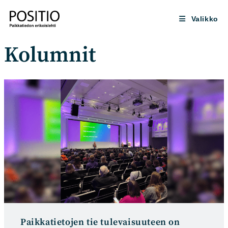
Siirry
suoraan
Valikko
sisältöön
Kolumnit
Paikkatietojen tie tulevaisuuteen on