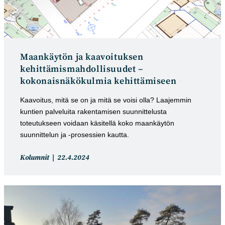
Maankäytön ja kaavoituksen
kehittämismahdollisuudet –
kokonaisnäkökulmia kehittämiseen
Kaavoitus, mitä se on ja mitä se voisi olla? Laajemmin
kuntien palveluita rakentamisen suunnittelusta
toteutukseen voidaan käsitellä koko maankäytön
suunnittelun ja -prosessien kautta.
Artikkelin
Artikkeli
Kolumnit
22.4.2024
kategoria:
julkaistu: