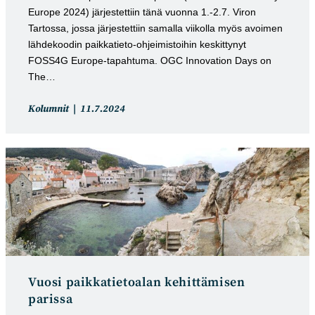
Europe 2024) järjestettiin tänä vuonna 1.-2.7. Viron
Tartossa, jossa järjestettiin samalla viikolla myös avoimen
lähdekoodin paikkatieto-ohjeimistoihin keskittynyt
FOSS4G Europe-tapahtuma. OGC Innovation Days on
The…
Artikkelin
Artikkeli
Kolumnit
11.7.2024
kategoria:
julkaistu:
Vuosi paikkatietoalan kehittämisen
parissa