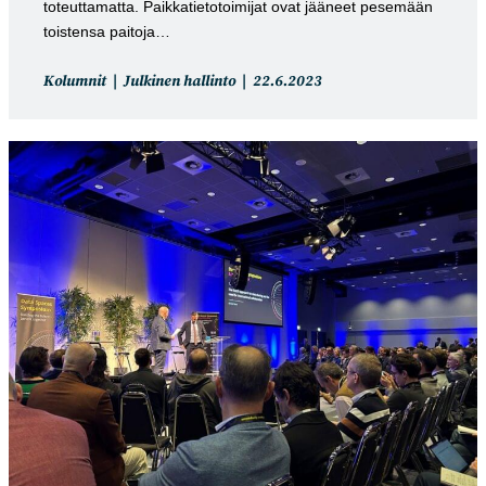
toteuttamatta. Paikkatietotoimijat ovat jääneet pesemään
toistensa paitoja…
Artikkelin
Artikkeli
Kolumnit
Julkinen hallinto
22.6.2023
kategoria:
julkaistu: