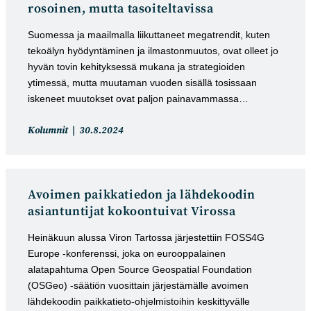
rosoinen, mutta tasoiteltavissa
Suomessa ja maailmalla liikuttaneet megatrendit, kuten
tekoälyn hyödyntäminen ja ilmastonmuutos, ovat olleet jo
hyvän tovin kehityksessä mukana ja strategioiden
ytimessä, mutta muutaman vuoden sisällä tosissaan
iskeneet muutokset ovat paljon painavammassa…
Artikkelin
Artikkeli
Kolumnit
30.8.2024
kategoria:
julkaistu:
Avoimen paikkatiedon ja lähdekoodin
asiantuntijat kokoontuivat Virossa
Heinäkuun alussa Viron Tartossa järjestettiin FOSS4G
Europe -konferenssi, joka on eurooppalainen
alatapahtuma Open Source Geospatial Foundation
(OSGeo) -säätiön vuosittain järjestämälle avoimen
lähdekoodin paikkatieto-ohjelmistoihin keskittyvälle