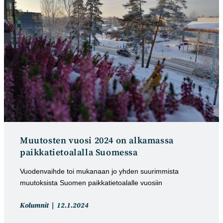
Muutosten vuosi 2024 on alkamassa
paikkatietoalalla Suomessa
Vuodenvaihde toi mukanaan jo yhden suurimmista
muutoksista Suomen paikkatietoalalle vuosiin
Artikkelin
Artikkeli
Kolumnit
12.1.2024
kategoria:
julkaistu: