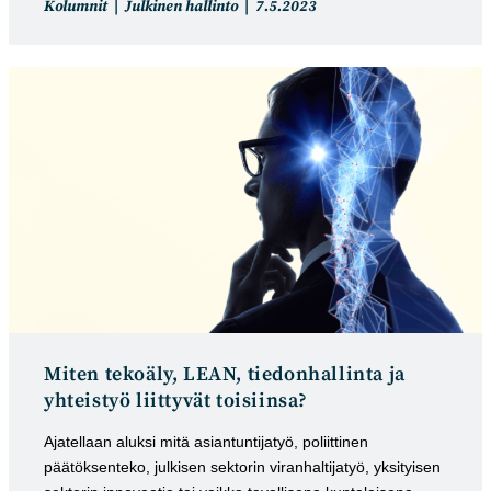
Artikkelin
Artikkeli
Kolumnit
Julkinen hallinto
7.5.2023
kategoria:
julkaistu:
Miten tekoäly, LEAN, tiedonhallinta ja
yhteistyö liittyvät toisiinsa?
Ajatellaan aluksi mitä asiantuntijatyö, poliittinen
päätöksenteko, julkisen sektorin viranhaltijatyö, yksityisen