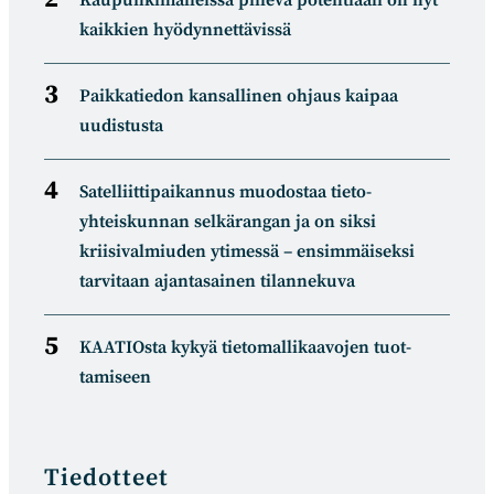
Kaupunkimalleissa piilevä potentiaali on nyt
kaikkien hyödynnettävissä
Paikkatiedon kansallinen ohjaus kaipaa
uudistusta
Satelliitti­paikannus muodostaa tieto­
yhteiskunnan selkä­rangan ja on siksi
kriisivalmiuden ytimessä – ensimmäiseksi
tarvitaan ajantasainen tilannekuva
KAATIOsta kykyä tietomal­likaa­vojen tuot­
tamiseen
Tiedotteet