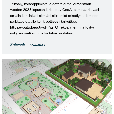
Tekoäly, koneoppimista ja datataloutta Viimeistään
vuoden 2023 lopussa järjestetty GeoAI-seminaari avasi
omalla kohdallani silmiäni sille, mitä tekoälyn tuleminen
paikkatietoalalle konkreettisesti tarkoittaa.
https://youtu.be/aJryoFPwiTQ Tekoäly terminä löytyy
nykyisin melkein, minkä tahansa dataan…
Artikkelin
Artikkeli
Kolumnit
17.5.2024
kategoria:
julkaistu: