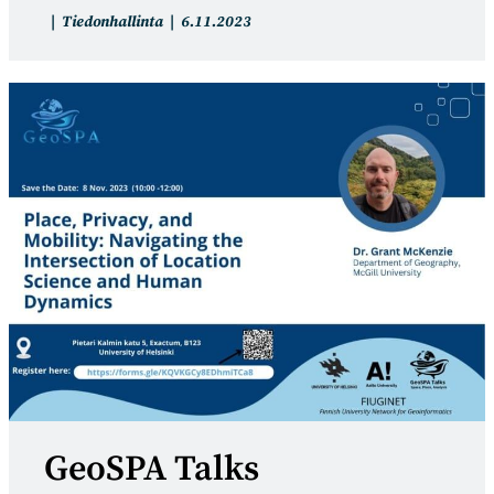
Artikkelin
Artikkeli
Tiedonhallinta
6.11.2023
kategoria:
julkaistu:
GeoSPA Talks