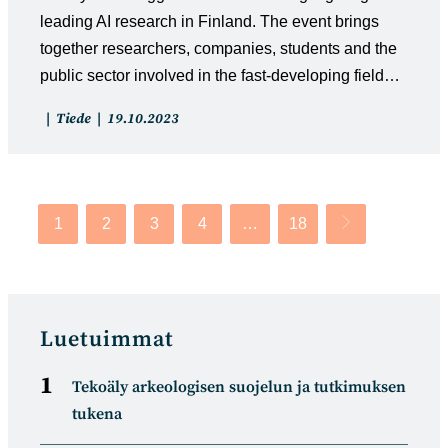
leading AI research in Finland. The event brings
together researchers, companies, students and the
public sector involved in the fast-developing field…
Artikkelin
Artikkeli
Tiede
19.10.2023
kategoria:
julkaistu:
1
2
3
4
…
18
Siirry seuraavalle
Luetuimmat
Tekoäly arkeologisen suojelun ja tutkimuksen
tukena