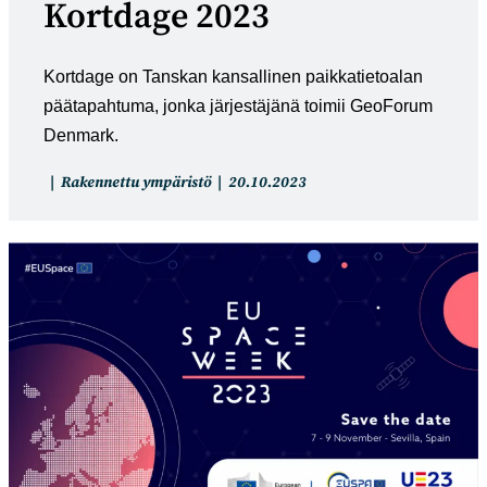
Kortdage 2023
Kortdage on Tanskan kansallinen paikkatietoalan
päätapahtuma, jonka järjestäjänä toimii GeoForum
Denmark.
Artikkelin
Artikkeli
Rakennettu ympäristö
20.10.2023
kategoria:
julkaistu: