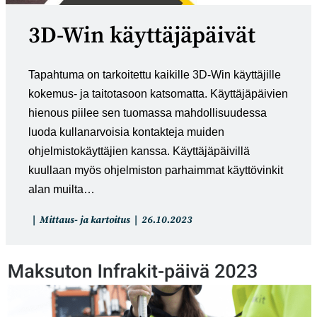
3D-Win käyttäjäpäivät
Tapahtuma on tarkoitettu kaikille 3D-Win käyttäjille
kokemus- ja taitotasoon katsomatta. Käyttäjäpäivien
hienous piilee sen tuomassa mahdollisuudessa
luoda kullanarvoisia kontakteja muiden
ohjelmistokäyttäjien kanssa. Käyttäjäpäivillä
kuullaan myös ohjelmiston parhaimmat käyttövinkit
alan muilta…
Artikkelin
Artikkeli
Mittaus- ja kartoitus
26.10.2023
kategoria:
julkaistu: