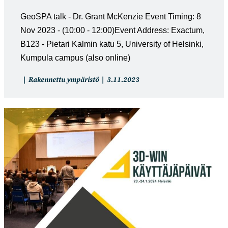
GeoSPA talk - Dr. Grant McKenzie Event Timing: 8
Nov 2023 - (10:00 - 12:00)Event Address: Exactum,
B123 - Pietari Kalmin katu 5, University of Helsinki,
Kumpula campus (also online)
Artikkelin
Artikkeli
Rakennettu ympäristö
3.11.2023
kategoria:
julkaistu: