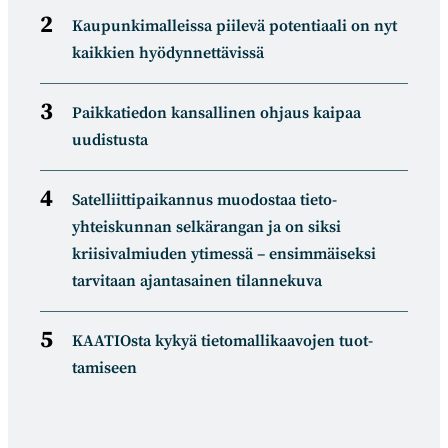
Kaupunkimalleissa piilevä potentiaali on nyt
kaikkien hyödynnettävissä
Paikkatiedon kansallinen ohjaus kaipaa
uudistusta
Satelliitti­paikannus muodostaa tieto­
yhteiskunnan selkä­rangan ja on siksi
kriisivalmiuden ytimessä – ensimmäiseksi
tarvitaan ajantasainen tilannekuva
KAATIOsta kykyä tietomal­likaa­vojen tuot­
tamiseen