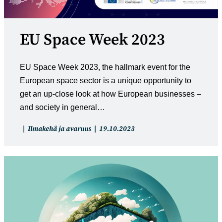
EU Space Week 2023
EU Space Week 2023, the hallmark event for the
European space sector is a unique opportunity to
get an up-close look at how European businesses –
and society in general…
Artikkelin
Artikkeli
Ilmakehä ja avaruus
19.10.2023
kategoria:
julkaistu: