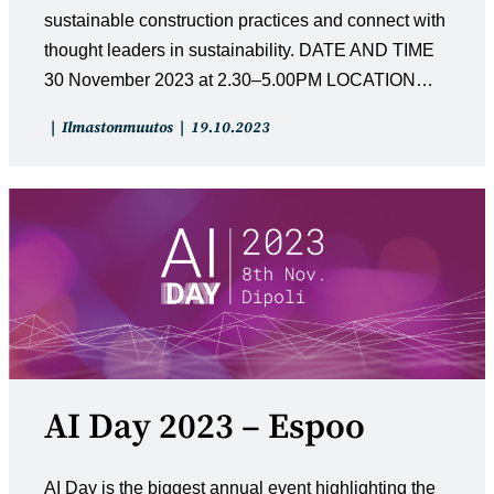
sustainable construction practices and connect with
thought leaders in sustainability. DATE AND TIME
30 November 2023 at 2.30–5.00PM LOCATION…
Artikkelin
Artikkeli
Ilmastonmuutos
19.10.2023
kategoria:
julkaistu:
AI Day 2023 – Espoo
AI Day is the biggest annual event highlighting the