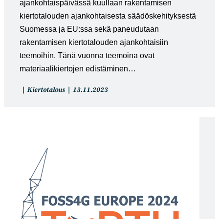
ajankohtaispäivässä kuullaan rakentamisen
kiertotalouden ajankohtaisesta säädöskehityksestä
Suomessa ja EU:ssa sekä paneudutaan
rakentamisen kiertotalouden ajankohtaisiin
teemoihin. Tänä vuonna teemoina ovat
materiaalikiertojen edistäminen…
Artikkelin
Artikkeli
Kiertotalous
13.11.2023
kategoria:
julkaistu: