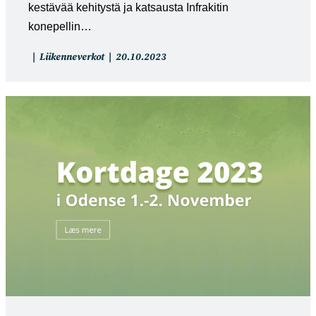
kestävää kehitystä ja katsausta Infrakitin
konepellin…
Artikkelin
Artikkeli
Liikenneverkot
20.10.2023
kategoria:
julkaistu: