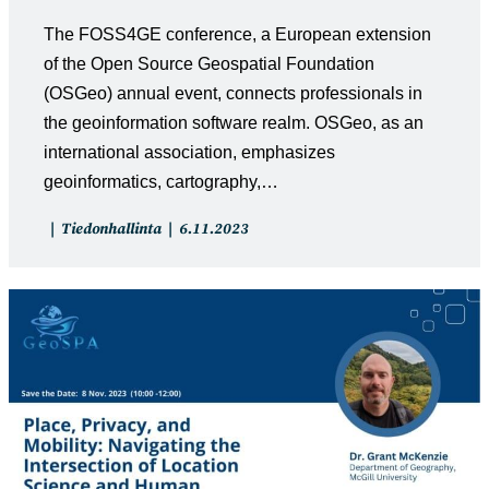
The FOSS4GE conference, a European extension
of the Open Source Geospatial Foundation
(OSGeo) annual event, connects professionals in
the geoinformation software realm. OSGeo, as an
international association, emphasizes
geoinformatics, cartography,…
Artikkelin
Artikkeli
Tiedonhallinta
6.11.2023
kategoria:
julkaistu: