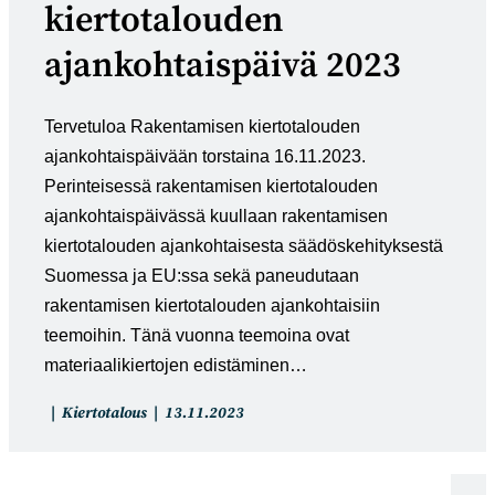
kiertotalouden
ajankohtaispäivä 2023
Tervetuloa Rakentamisen kiertotalouden
ajankohtaispäivään torstaina 16.11.2023.
Perinteisessä rakentamisen kiertotalouden
ajankohtaispäivässä kuullaan rakentamisen
kiertotalouden ajankohtaisesta säädöskehityksestä
Suomessa ja EU:ssa sekä paneudutaan
rakentamisen kiertotalouden ajankohtaisiin
teemoihin. Tänä vuonna teemoina ovat
materiaalikiertojen edistäminen…
Artikkelin
Artikkeli
Kiertotalous
13.11.2023
kategoria:
julkaistu: