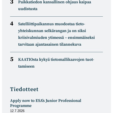
Paikkatiedon kansallinen ohjaus kaipaa
uudistusta
Satelliitti­paikannus muodostaa tieto­
yhteiskunnan selkä­rangan ja on siksi
kriisivalmiuden ytimessä – ensimmäiseksi
tarvitaan ajantasainen tilannekuva
KAATIOsta kykyä tietomal­likaa­vojen tuot­
tamiseen
Tiedotteet
Apply now to ESA's Junior Professional
Programme
12.7.2026