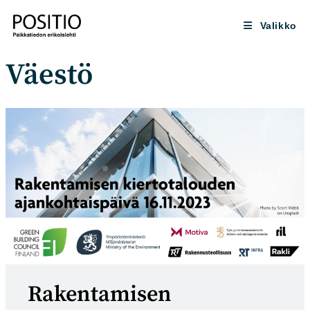
Siirry
suoraan
Valikko
sisältöön
Väestö
Rakentamisen