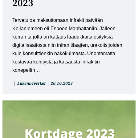
2023
Tervetuloa maksuttomaan Infrakit päivään
Keilaniemeen eli Espoon Manhattaniin. Jälleen
kerran tarjolla on kattaus laadukkaita esityksiä
digitalisaatiosta niin infran tilaajien, urakoitsijoiden
kuin konsulttienkin näkökulmasta. Unohtamatta
kestävää kehitystä ja katsausta Infrakitin
konepellin…
Artikkelin
Artikkeli
Liikenneverkot
20.10.2023
kategoria:
julkaistu: