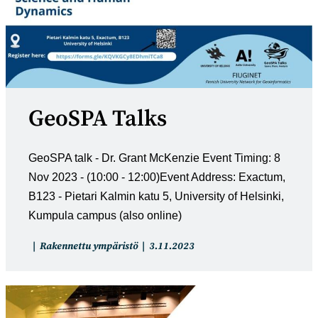
GeoSPA Talks
GeoSPA talk - Dr. Grant McKenzie Event Timing: 8
Nov 2023 - (10:00 - 12:00)Event Address: Exactum,
B123 - Pietari Kalmin katu 5, University of Helsinki,
Kumpula campus (also online)
Artikkelin
Artikkeli
Rakennettu ympäristö
3.11.2023
kategoria:
julkaistu: