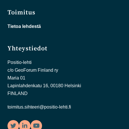
Toimitus
Tietoa lehdestä
Yhteystiedot
Positio-lehti
c/o GeoForum Finland ry
Maria 01
Lapinlahdenkatu 16, 00180 Helsinki
FINLAND
toimitus.sihteeri@positio-lehti.fi
Twitter
LinkedIn
YouTube