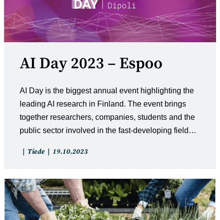
AI Day 2023 – Espoo
AI Day is the biggest annual event highlighting the
leading AI research in Finland. The event brings
together researchers, companies, students and the
public sector involved in the fast-developing field…
Artikkelin
Artikkeli
Tiede
19.10.2023
kategoria:
julkaistu: