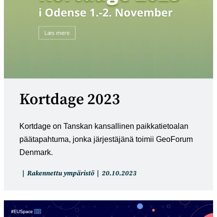
Kortdage 2023
Kortdage on Tanskan kansallinen paikkatietoalan
päätapahtuma, jonka järjestäjänä toimii GeoForum
Denmark.
Artikkelin
Artikkeli
Rakennettu ympäristö
20.10.2023
kategoria:
julkaistu: