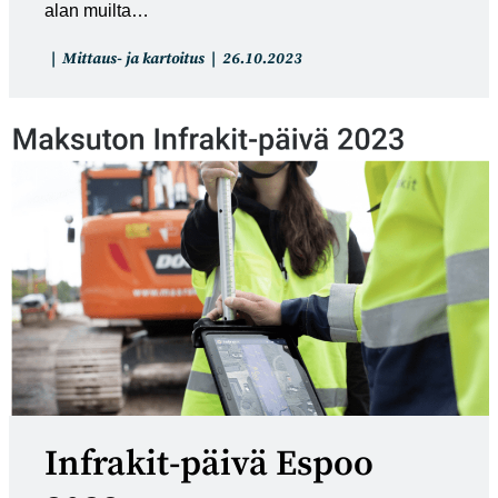
alan muilta…
Artikkelin
Artikkeli
Mittaus- ja kartoitus
26.10.2023
kategoria:
julkaistu:
Infrakit-päivä Espoo