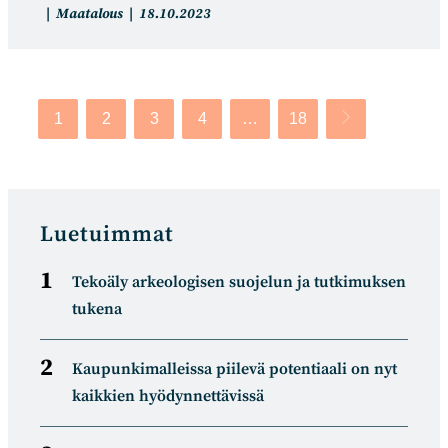
Artikkelin
Artikkeli
Maatalous
18.10.2023
kategoria:
julkaistu:
1
2
3
4
…
18
Siirry seuraavalle
Luetuimmat
Tekoäly arkeologisen suojelun ja tutkimuksen
tukena
Kaupunkimalleissa piilevä potentiaali on nyt
kaikkien hyödynnettävissä