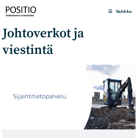
Siirry
suoraan
Valikko
sisältöön
Johtoverkot ja
viestintä