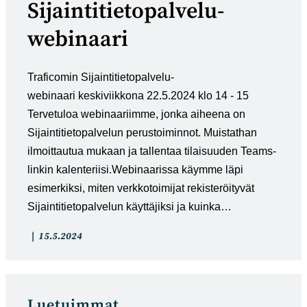
Sijaintitietopalvelu-
webinaari
Traficomin Sijaintitietopalvelu-
webinaari keskiviikkona 22.5.2024 klo 14 - 15
Tervetuloa webinaariimme, jonka aiheena on
Sijaintitietopalvelun perustoiminnot. Muistathan
ilmoittautua mukaan ja tallentaa tilaisuuden Teams-
linkin kalenteriisi.Webinaarissa käymme läpi
esimerkiksi, miten verkkotoimijat rekisteröityvät
Sijaintitietopalvelun käyttäjiksi ja kuinka…
Artikkelin
Artikkeli
15.5.2024
kategoria:
julkaistu:
Luetuimmat