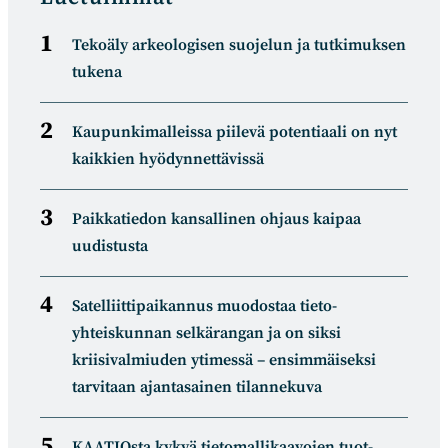
Tekoäly arkeologisen suojelun ja tutkimuksen
tukena
Kaupunkimalleissa piilevä potentiaali on nyt
kaikkien hyödynnettävissä
Paikkatiedon kansallinen ohjaus kaipaa
uudistusta
Satelliitti­paikannus muodostaa tieto­
yhteiskunnan selkä­rangan ja on siksi
kriisivalmiuden ytimessä – ensimmäiseksi
tarvitaan ajantasainen tilannekuva
KAATIOsta kykyä tietomal­likaa­vojen tuot­