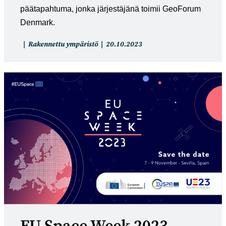
päätapahtuma, jonka järjestäjänä toimii GeoForum
Denmark.
Artikkelin
Artikkeli
Rakennettu ympäristö
20.10.2023
kategoria:
julkaistu: