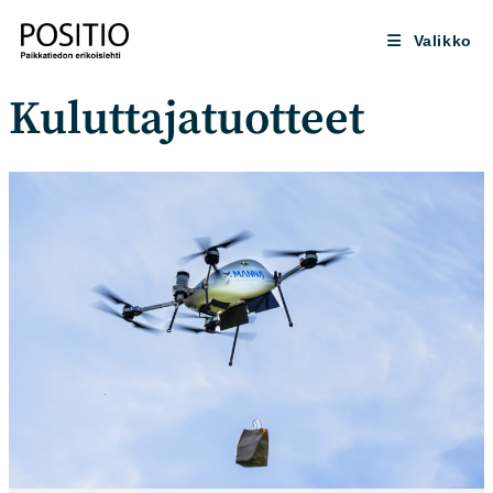
Siirry
suoraan
Valikko
sisältöön
Kuluttajatuotteet