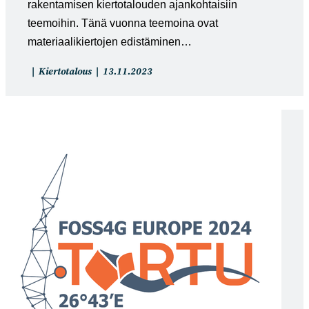
rakentamisen kiertotalouden ajankohtaisiin
teemoihin. Tänä vuonna teemoina ovat
materiaalikiertojen edistäminen…
Artikkelin
Artikkeli
Kiertotalous
13.11.2023
kategoria:
julkaistu: