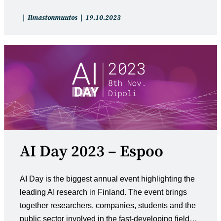
Artikkelin
Artikkeli
Ilmastonmuutos
19.10.2023
kategoria:
julkaistu:
AI Day 2023 – Espoo
AI Day is the biggest annual event highlighting the
leading AI research in Finland. The event brings
together researchers, companies, students and the
public sector involved in the fast-developing field…