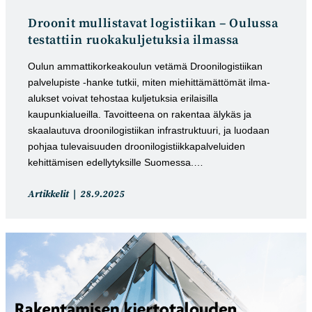
Droonit mullistavat logistiikan – Oulussa
testattiin ruokakuljetuksia ilmassa
Oulun ammattikorkeakoulun vetämä Droonilogistiikan
palvelupiste -hanke tutkii, miten miehittämättömät ilma-
alukset voivat tehostaa kuljetuksia erilaisilla
kaupunkialueilla. Tavoitteena on rakentaa älykäs ja
skaalautuva droonilogistiikan infrastruktuuri, ja luodaan
pohjaa tulevaisuuden droonilogistiikkapalveluiden
kehittämisen edellytyksille Suomessa.…
Artikkelin
Artikkeli
Artikkelit
28.9.2025
kategoria:
julkaistu: