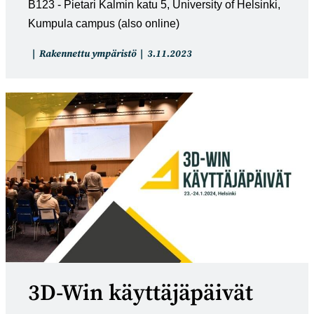
B123 - Pietari Kalmin katu 5, University of Helsinki,
Kumpula campus (also online)
Artikkelin
Artikkeli
Rakennettu ympäristö
3.11.2023
kategoria:
julkaistu:
3D-Win käyttäjäpäivät