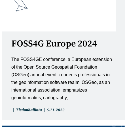
FOSS4G Europe 2024
The FOSS4GE conference, a European extension
of the Open Source Geospatial Foundation
(OSGeo) annual event, connects professionals in
the geoinformation software realm. OSGeo, as an
international association, emphasizes
geoinformatics, cartography,…
Artikkelin
Artikkeli
Tiedonhallinta
6.11.2023
kategoria:
julkaistu: