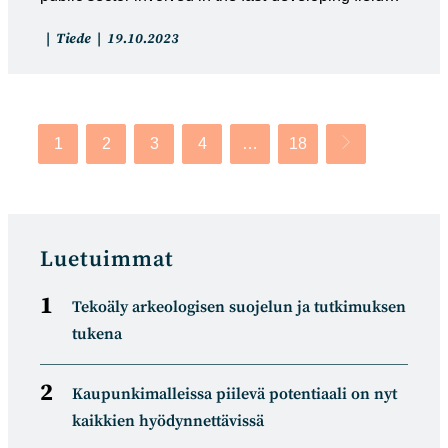
Artikkelin
Artikkeli
Tiede
19.10.2023
kategoria:
julkaistu:
1
2
3
4
…
18
Siirry seuraavalle
Luetuimmat
Tekoäly arkeologisen suojelun ja tutkimuksen
tukena
Kaupunkimalleissa piilevä potentiaali on nyt
kaikkien hyödynnettävissä