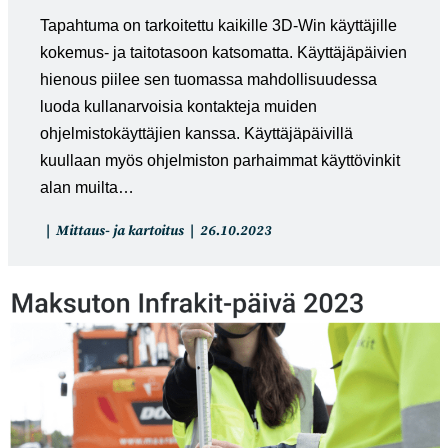
Tapahtuma on tarkoitettu kaikille 3D-Win käyttäjille
kokemus- ja taitotasoon katsomatta. Käyttäjäpäivien
hienous piilee sen tuomassa mahdollisuudessa
luoda kullanarvoisia kontakteja muiden
ohjelmistokäyttäjien kanssa. Käyttäjäpäivillä
kuullaan myös ohjelmiston parhaimmat käyttövinkit
alan muilta…
Artikkelin
Artikkeli
Mittaus- ja kartoitus
26.10.2023
kategoria:
julkaistu: