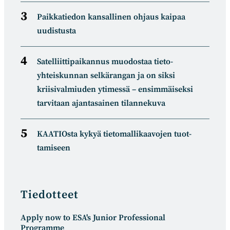
Paikkatiedon kansallinen ohjaus kaipaa
uudistusta
Satelliitti­paikannus muodostaa tieto­
yhteiskunnan selkä­rangan ja on siksi
kriisivalmiuden ytimessä – ensimmäiseksi
tarvitaan ajantasainen tilannekuva
KAATIOsta kykyä tietomal­likaa­vojen tuot­
tamiseen
Tiedotteet
Apply now to ESA's Junior Professional
Programme