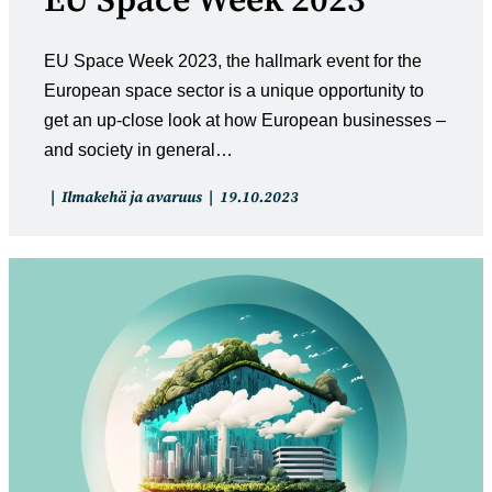
EU Space Week 2023
EU Space Week 2023, the hallmark event for the
European space sector is a unique opportunity to
get an up-close look at how European businesses –
and society in general…
Artikkelin
Artikkeli
Ilmakehä ja avaruus
19.10.2023
kategoria:
julkaistu: