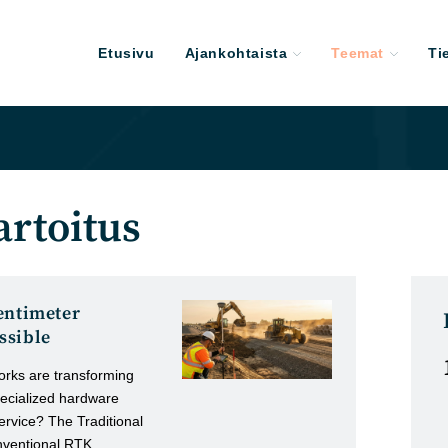
Etusivu
Ajankohtaista
Teemat
Ti
artoitus
entimeter
ssible
orks are transforming
pecialized hardware
ervice? The Traditional
nventional RTK