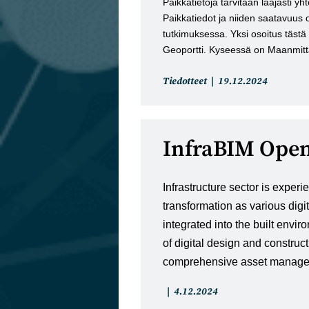
Paikkatietoja tarvitaan laajasti yh
Paikkatiedot ja niiden saatavuus 
tutkimuksessa. Yksi osoitus tästä
Geoportti. Kyseessä on Maanmitt
Artikkelin
Artikkeli
Tiedotteet
19.12.2024
kategoria:
julkaistu:
InfraBIM Open
Infrastructure sector is experi
transformation as various digit
integrated into the built envi
of digital design and constru
comprehensive asset manag
Artikkelin
Artikkeli
4.12.2024
kategoria:
julkaistu: