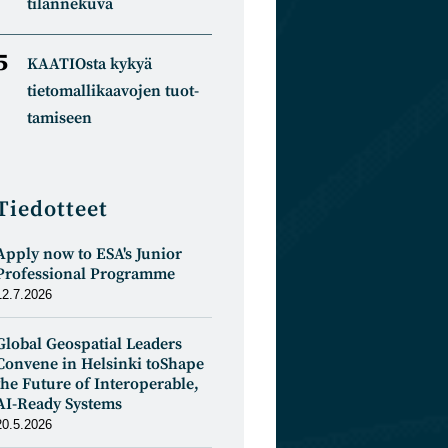
tilannekuva
KAATIOsta kykyä
tietomal­likaa­vojen tuot­
tamiseen
Tiedotteet
Apply now to ESA's Junior
Professional Programme
12.7.2026
Global Geospatial Leaders
Convene in Helsinki toShape
the Future of Interoperable,
AI-Ready Systems
20.5.2026