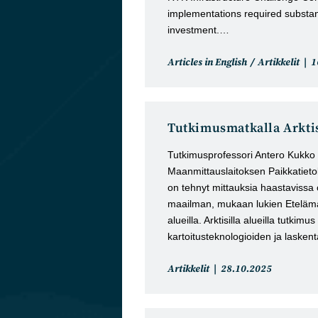
implementations required substant
investment.…
Artikkelin
A
Articles in English
/
Artikkelit
1
kategoria:
j
Tutkimusmatkalla Arkti
Tutkimusprofessori Antero Kukko
Maanmittauslaitoksen Paikkatiet
on tehnyt mittauksia haastavissa
maailman, mukaan lukien Etelämant
alueilla. Arktisilla alueilla tutkimus
kartoitusteknologioiden ja lask
Artikkelin
Artikkeli
Artikkelit
28.10.2025
kategoria:
julkaistu: