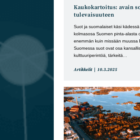
Kaukokartoitus: avain s
tulevaisuuteen
Suot ja suomalaiset käsi kädessä 
kolmasosa Suomen pinta-alasta 
enemmän kuin missään muussa 
Suomessa suot ovat osa kansallista
kulttuuriperintöä, tärkeitä…
Artikkelin
Artikkeli
Artikkelit
10.3.2025
kategoria:
julkaistu: