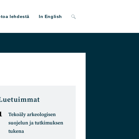
Toggle
etoa lehdestä
In English
website
search
Luetuimmat
Tekoäly arkeologisen
suojelun ja tutkimuksen
tukena