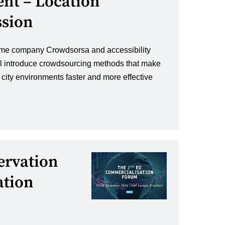
ent – Location
ssion
 game company Crowdsorsa and accessibility
l introduce crowdsourcing methods that make
n city environments faster and more effective
ervation
ation