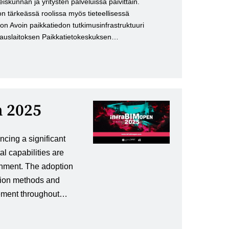
teiskunnan ja yritysten palveluissa päivittäin.
on tärkeässä roolissa myös tieteellisessä
 on Avoin paikkatiedon tutkimusinfrastruktuuri
auslaitoksen Paikkatietokeskuksen…
 2025
encing a significant
al capabilities are
ronment. The adoption
ction methods and
ement throughout…