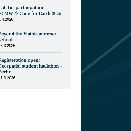
Call for participation -
ECMWF’s Code for Earth 2026
1.4.2026
Beyond the Visible summer
school
25.3.2026
Registeration open:
Geospatial student hackthon -
Berlin
21.3.2026