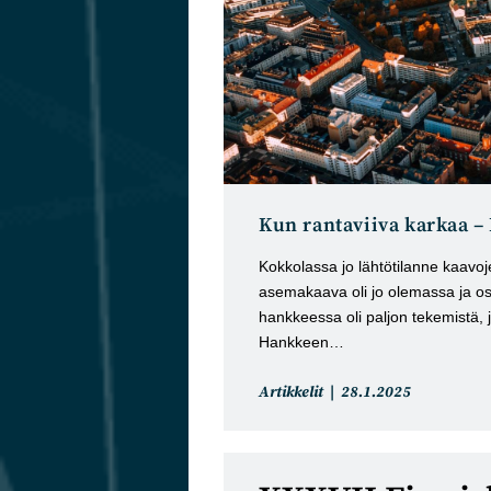
Kun rantaviiva karkaa – 
Kokkolassa jo lähtötilanne kaavojen
asemakaava oli jo olemassa ja osa y
hankkeessa oli paljon tekemistä, j
Hankkeen…
Artikkelin
Artikkeli
Artikkelit
28.1.2025
kategoria:
julkaistu: