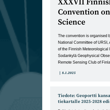
XXXVII Finnis
Convention on
Science
The convention is organised b
National Committee of URSI, 
of the Finnish Meteorological 
Sodankylä Geophysical Obser
Remote Sensing Club of Fin
Artikkelin
Artikkeli
8.1.2025
kategoria:
julkaistu:
Tiedote: Geoportti kans
tiekartalle 2025-2028 e