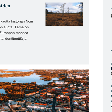
oiden
kautta historian Noin
on suota. Tämä on
Euroopan maassa.
 identiteettiä ja