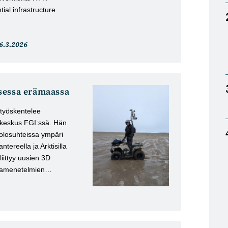
ial infrastructure
rtikkeli
6.3.2026
ulkaistu:
sessa erämaassa
 työskentelee
okeskus FGI:ssä. Hän
 olosuhteissa ympäri
ereella ja Arktisilla
 liittyy uusien 3D
entamenetelmien…