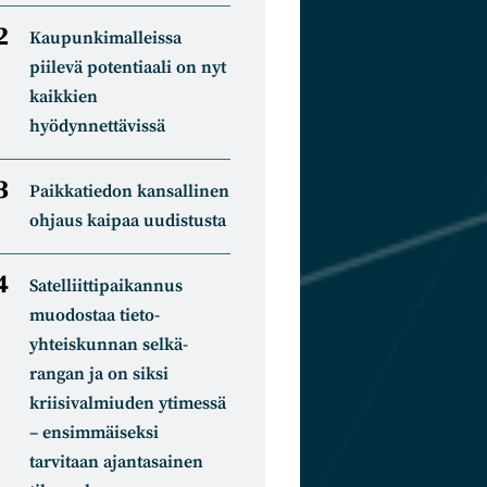
Kaupunkimalleissa
piilevä potentiaali on nyt
kaikkien
hyödynnettävissä
Paikkatiedon kansallinen
ohjaus kaipaa uudistusta
Satelliitti­paikannus
muodostaa tieto­
yhteiskunnan selkä­
rangan ja on siksi
kriisivalmiuden ytimessä
– ensimmäiseksi
tarvitaan ajantasainen