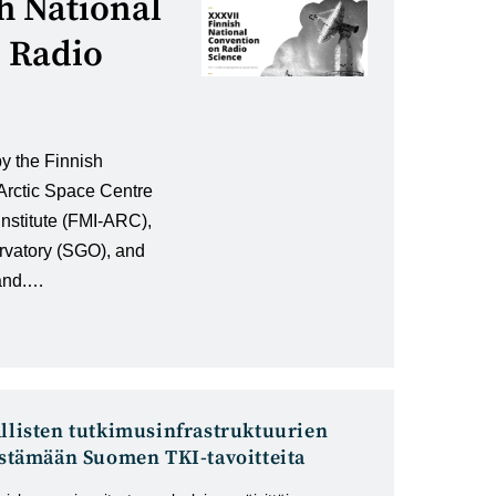
h National
 Radio
y the Finnish
Arctic Space Centre
Institute (FMI-ARC),
vatory (SGO), and
land.…
allisten tutkimusinfrastruktuurien
distämään Suomen TKI-tavoitteita