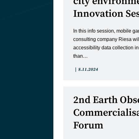
city environm
Innovation Se
In this info session, mobile
consulting company Riesa wil
accessibility data collection i
than…
Artikkelin
Artikkeli
8.11.2024
kategoria:
julkaistu:
2nd Earth Obs
Commercialis
Forum