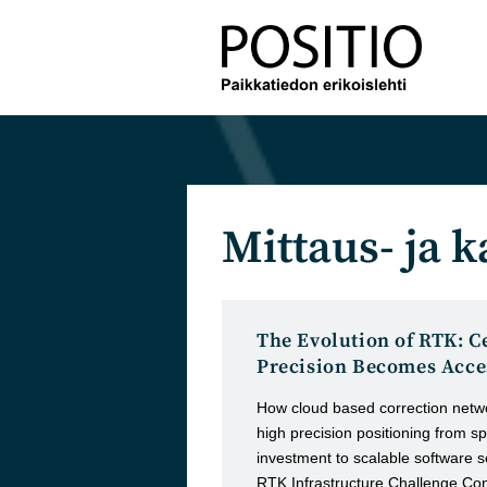
Siirry
suoraan
sisältöön
Mittaus- ja k
The Evolution of RTK: C
Precision Becomes Acce
How cloud based correction netw
high precision positioning from s
investment to scalable software s
RTK Infrastructure Challenge Co