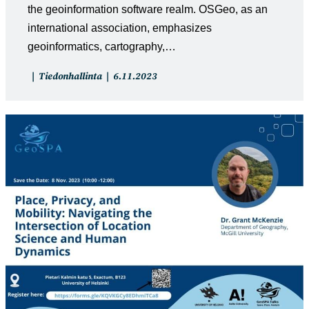
the geoinformation software realm. OSGeo, as an
international association, emphasizes
geoinformatics, cartography,…
Artikkelin
Artikkeli
Tiedonhallinta
6.11.2023
kategoria:
julkaistu: