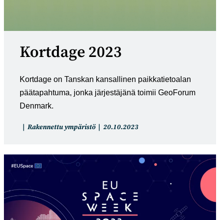
Kortdage 2023
Kortdage on Tanskan kansallinen paikkatietoalan
päätapahtuma, jonka järjestäjänä toimii GeoForum
Denmark.
Artikkelin
Artikkeli
Rakennettu ympäristö
20.10.2023
kategoria:
julkaistu: