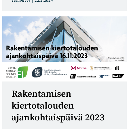
Artikkelin
Artikkeli
Tiedotteet
22.2.2024
kategoria:
julkaistu:
Rakentamisen
kiertotalouden
ajankohtaispäivä 2023