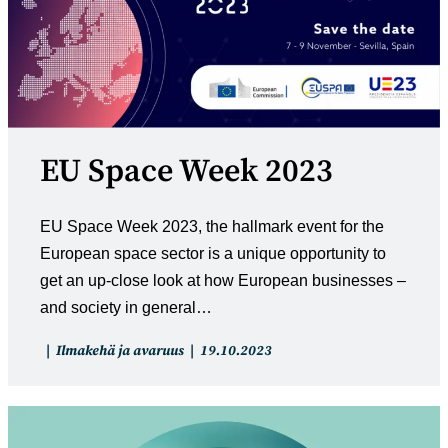
EU Space Week 2023
EU Space Week 2023, the hallmark event for the
European space sector is a unique opportunity to
get an up-close look at how European businesses –
and society in general…
Artikkelin
Artikkeli
Ilmakehä ja avaruus
19.10.2023
kategoria:
julkaistu: