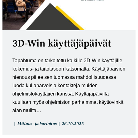
3D-Win käyttäjäpäivät
Tapahtuma on tarkoitettu kaikille 3D-Win käyttäjille
kokemus- ja taitotasoon katsomatta. Käyttäjäpäivien
hienous piilee sen tuomassa mahdollisuudessa
luoda kullanarvoisia kontakteja muiden
ohjelmistokäyttäjien kanssa. Käyttäjäpäivillä
kuullaan myös ohjelmiston parhaimmat käyttövinkit
alan muilta…
Artikkelin
Artikkeli
Mittaus- ja kartoitus
26.10.2023
kategoria:
julkaistu: