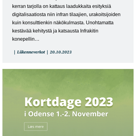
kerran tarjolla on kattaus laadukkaita esityksiä
digitalisaatiosta niin infran tilaajien, urakoitsijoiden
kuin konsulttienkin näkökulmasta. Unohtamatta
kestävää kehitystä ja katsausta Infrakitin
konepellin…
Artikkelin
Artikkeli
Liikenneverkot
20.10.2023
kategoria:
julkaistu: