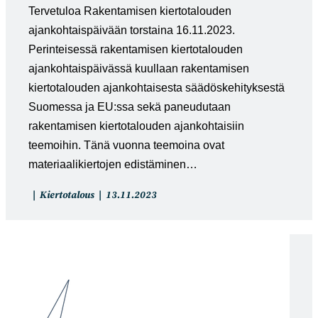
Tervetuloa Rakentamisen kiertotalouden
ajankohtaispäivään torstaina 16.11.2023.
Perinteisessä rakentamisen kiertotalouden
ajankohtaispäivässä kuullaan rakentamisen
kiertotalouden ajankohtaisesta säädöskehityksestä
Suomessa ja EU:ssa sekä paneudutaan
rakentamisen kiertotalouden ajankohtaisiin
teemoihin. Tänä vuonna teemoina ovat
materiaalikiertojen edistäminen…
Artikkelin
Artikkeli
Kiertotalous
13.11.2023
kategoria:
julkaistu: