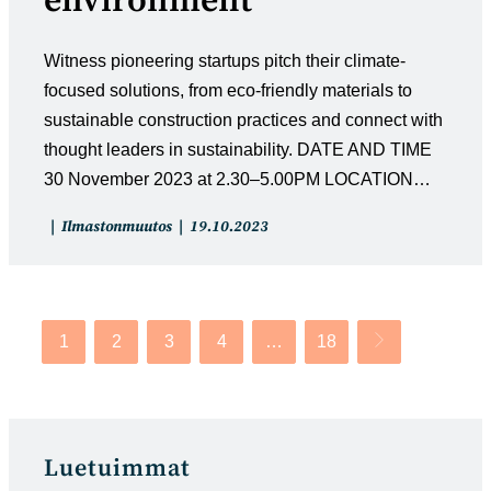
environment
Witness pioneering startups pitch their climate-
focused solutions, from eco-friendly materials to
sustainable construction practices and connect with
thought leaders in sustainability. DATE AND TIME
30 November 2023 at 2.30–5.00PM LOCATION…
Artikkelin
Artikkeli
Ilmastonmuutos
19.10.2023
kategoria:
julkaistu:
1
2
3
4
…
18
Siirry seuraavalle
Luetuimmat