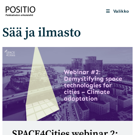
Siirry
suoraan
Valikko
sisältöön
Sää ja ilmasto
SPACE4Cities webinar 2: