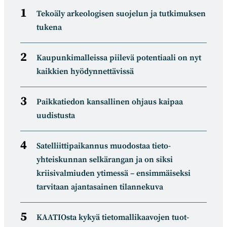
Tekoäly arkeologisen suojelun ja tutkimuksen
tukena
Kaupunkimalleissa piilevä potentiaali on nyt
kaikkien hyödynnettävissä
Paikkatiedon kansallinen ohjaus kaipaa
uudistusta
Satelliitti­paikannus muodostaa tieto­
yhteiskunnan selkä­rangan ja on siksi
kriisivalmiuden ytimessä – ensimmäiseksi
tarvitaan ajantasainen tilannekuva
KAATIOsta kykyä tietomal­likaa­vojen tuot­