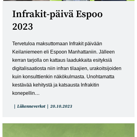
Infrakit-päivä Espoo
2023
Tervetuloa maksuttomaan Infrakit päivään
Keilaniemeen eli Espoon Manhattaniin. Jälleen
kerran tarjolla on kattaus laadukkaita esityksiä
digitalisaatiosta niin infran tilaajien, urakoitsijoiden
kuin konsulttienkin näkökulmasta. Unohtamatta
kestävää kehitystä ja katsausta Infrakitin
konepellin…
Artikkelin
Artikkeli
Liikenneverkot
20.10.2023
kategoria:
julkaistu: