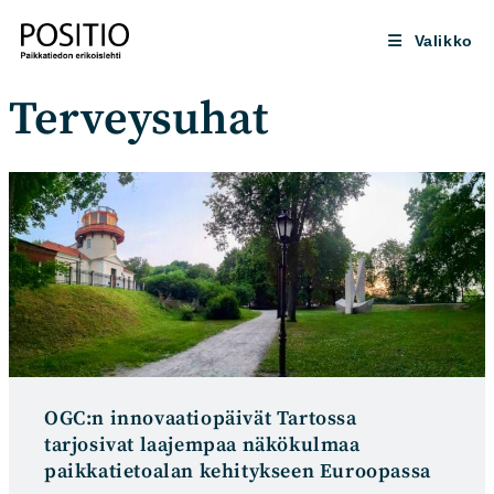
Siirry
suoraan
Valikko
sisältöön
Terveysuhat
OGC:n innovaatiopäivät Tartossa
tarjosivat laajempaa näkökulmaa
paikkatietoalan kehitykseen Euroopassa