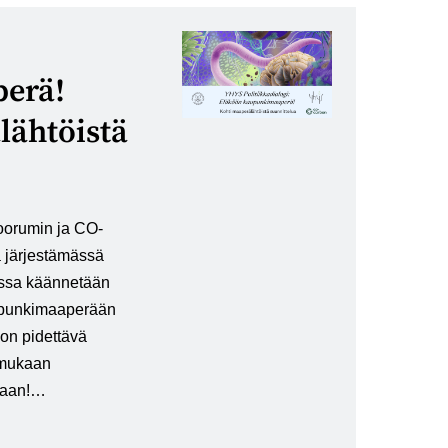
erä!
lähtöistä
oorumin ja CO-
järjestämässä
issa käännetään
upunkimaaperään
 on pidettävä
 mukaan
maan!…