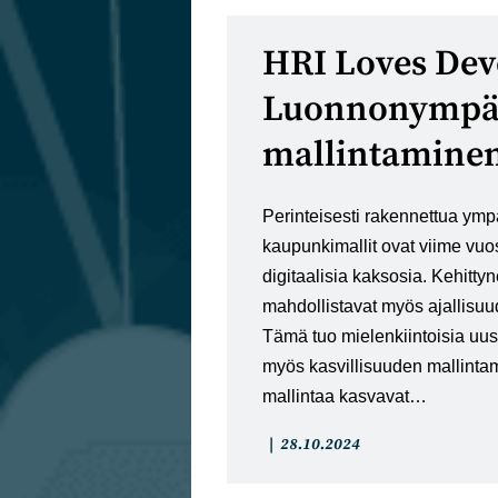
HRI Loves Dev
Luonnonympä
mallintamine
Perinteisesti rakennettua ymp
kaupunkimallit ovat viime vuos
digitaalisia kaksosia. Kehittyn
mahdollistavat myös ajallisu
Tämä tuo mielenkiintoisia uu
myös kasvillisuuden mallinta
mallintaa kasvavat…
Artikkelin
Artikkeli
28.10.2024
kategoria:
julkaistu: