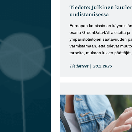
Tiedote: Julkinen kuule
uudistamisessa
Euroopan komissio on käynnistäny
osana GreenData4All-aloitetta j
ympäristötietojen saatavuuden pa
varmistamaan, että tulevat muutok
tarpeita, mukaan lukien päättäjät
Artikkelin
Artikkeli
Tiedotteet
20.2.2025
kategoria:
julkaistu: