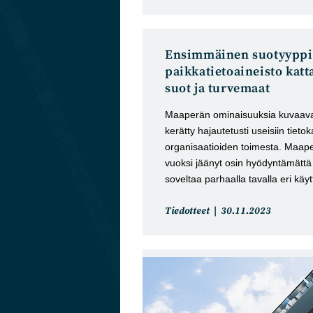
kategoria:
julkaistu:
Ensimmäinen suotyypp
paikkatietoaineisto kat
suot ja turvemaat
Maaperän ominaisuuksia kuvaav
kerätty hajautetusti useisiin tietok
organisaatioiden toimesta. Maap
vuoksi jäänyt osin hyödyntämättä ta
soveltaa parhaalla tavalla eri käy
Artikkelin
Artikkeli
Tiedotteet
30.11.2023
kategoria:
julkaistu: