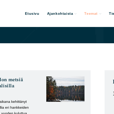
Etusivu
Ajankohtaista
Teemat
Ti
lon metsiä
lisilla
aikana kehittänyt
lia eri hankkeiden
n vuoden kuluttua