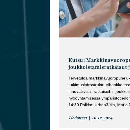
Kutsu: Markkinavuoropuh
joukkoistamisratkaisut 
Tervetuloa markkinavuoropuhelu-ti
tutkimusinfrastruktuurihankkeessa
innovatiivisiin ratkaisuihin joukko
hyödyntämisessä ympäristötiedon
14:30 Paikka: Urban3-tila, Maria 0
Artikkelin
Artikkeli
Tiedotteet
10.12.2024
kategoria:
julkaistu: