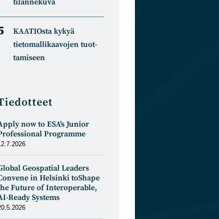
tilannekuva
KAATIOsta kykyä
tietomal­likaa­vojen tuot­
tamiseen
Tiedotteet
Apply now to ESA's Junior
Professional Programme
12.7.2026
Global Geospatial Leaders
Convene in Helsinki toShape
the Future of Interoperable,
AI-Ready Systems
20.5.2026