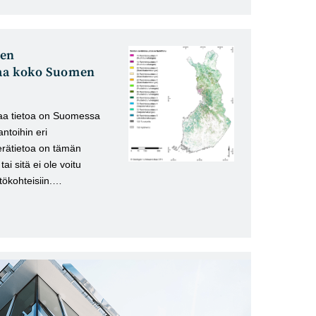
ien
taa koko Suomen
aa tietoa on Suomessa
antoihin eri
erätietoa on tämän
i sitä ei ole voitu
ttökohteisiin.…