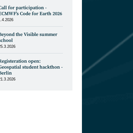
Call for participation -
ECMWF’s Code for Earth 2026
1.4.2026
Beyond the Visible summer
school
25.3.2026
Registeration open:
Geospatial student hackthon -
Berlin
21.3.2026