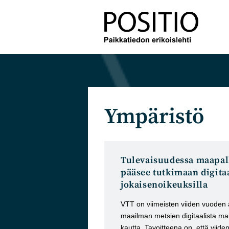
Siirry
suoraan
sisältöön
Ympäristö
Tulevaisuudessa maapal
pääsee tutkimaan digitaa
jokaisenoikeuksilla
VTT on viimeisten viiden vuoden 
maailman metsien digitaalista mal
kautta. Tavoitteena on, että viide