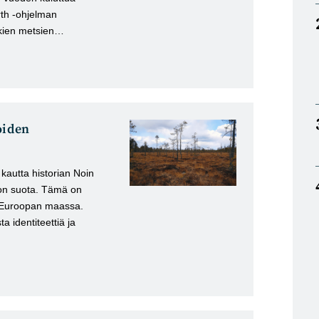
rth -ohjelman
ukien metsien…
oiden
kautta historian Noin
on suota. Tämä on
Euroopan maassa.
 identiteettiä ja