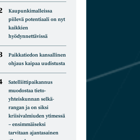
Kaupunkimalleissa
piilevä potentiaali on nyt
kaikkien
hyödynnettävissä
Paikkatiedon kansallinen
ohjaus kaipaa uudistusta
Satelliitti­paikannus
muodostaa tieto­
yhteiskunnan selkä­
rangan ja on siksi
kriisivalmiuden ytimessä
– ensimmäiseksi
tarvitaan ajantasainen