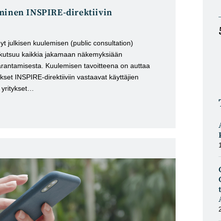
minen INSPIRE-direktiivin
t julkisen kuulemisen (public consultation)
a kutsuu kaikkia jakamaan näkemyksiään
rantamisesta. Kuulemisen tavoitteena on auttaa
set INSPIRE-direktiiviin vastaavat käyttäjien
, yritykset…