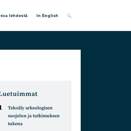
Toggle
etoa lehdestä
In English
website
search
Luetuimmat
Tekoäly arkeologisen
suojelun ja tutkimuksen
tukena