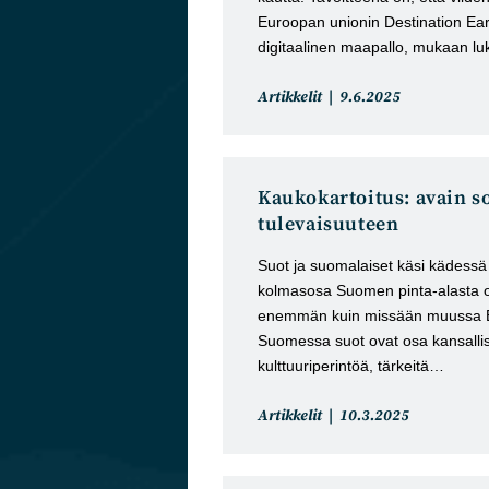
Euroopan unionin Destination Ea
digitaalinen maapallo, mukaan l
Artikkelin
Artikkeli
Artikkelit
9.6.2025
kategoria:
julkaistu:
Kaukokartoitus: avain s
tulevaisuuteen
Suot ja suomalaiset käsi kädessä 
kolmasosa Suomen pinta-alasta 
enemmän kuin missään muussa 
Suomessa suot ovat osa kansallista
kulttuuriperintöä, tärkeitä…
Artikkelin
Artikkeli
Artikkelit
10.3.2025
kategoria:
julkaistu: