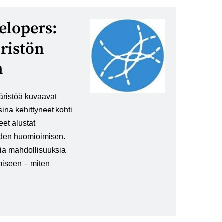
elopers:
ristön
n
äristöä kuvaavat
ina kehittyneet kohti
eet alustat
uden huomioimisen.
sia mahdollisuuksia
miseen – miten