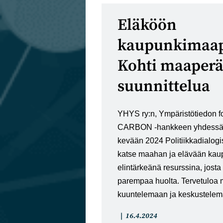
Eläköön
kaupunkimaap
Kohti maaperä
suunnittelua
YHYS ry:n, Ympäristötiedon f
CARBON -hankkeen yhdessä 
kevään 2024 Politiikkadialog
katse maahan ja elävään ka
elintärkeänä resurssina, josta
parempaa huolta. Tervetuloa
kuuntelemaan ja keskustele
Artikkelin
Artikkeli
16.4.2024