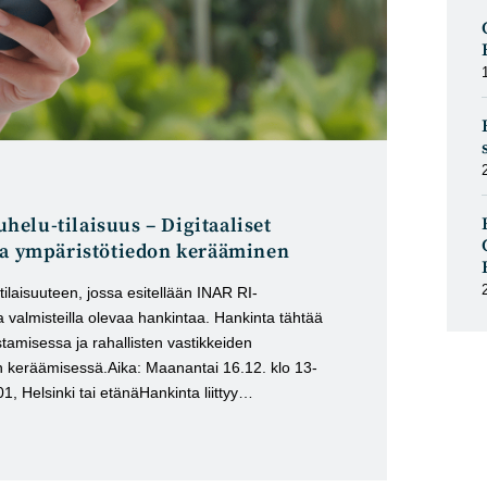
elu-tilaisuus – Digitaaliset
ja ympäristötiedon kerääminen
laisuuteen, jossa esitellään INAR RI-
 valmisteilla olevaa hankintaa. Hankinta tähtää
istamisessa ja rahallisten vastikkeiden
 keräämisessä.Aika: Maanantai 16.12. klo 13-
1, Helsinki tai etänäHankinta liittyy…