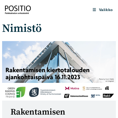
Siirry
suoraan
Valikko
sisältöön
Nimistö
Rakentamisen