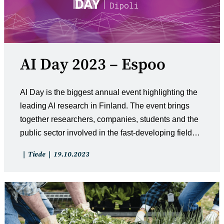
AI Day 2023 – Espoo
AI Day is the biggest annual event highlighting the
leading AI research in Finland. The event brings
together researchers, companies, students and the
public sector involved in the fast-developing field…
Artikkelin
Artikkeli
Tiede
19.10.2023
kategoria:
julkaistu: