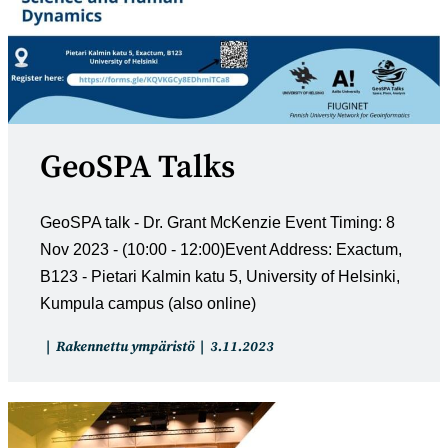
GeoSPA Talks
GeoSPA talk - Dr. Grant McKenzie Event Timing: 8
Nov 2023 - (10:00 - 12:00)Event Address: Exactum,
B123 - Pietari Kalmin katu 5, University of Helsinki,
Kumpula campus (also online)
Artikkelin
Artikkeli
Rakennettu ympäristö
3.11.2023
kategoria:
julkaistu: