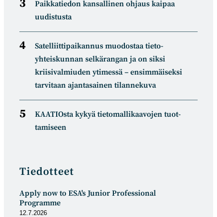
Paikkatiedon kansallinen ohjaus kaipaa
uudistusta
Satelliitti­paikannus muodostaa tieto­
yhteiskunnan selkä­rangan ja on siksi
kriisivalmiuden ytimessä – ensimmäiseksi
tarvitaan ajantasainen tilannekuva
KAATIOsta kykyä tietomal­likaa­vojen tuot­
tamiseen
Tiedotteet
Apply now to ESA's Junior Professional
Programme
12.7.2026