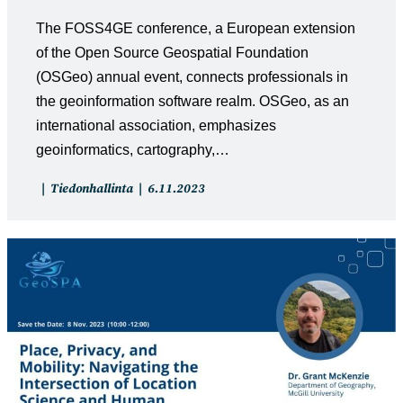
The FOSS4GE conference, a European extension
of the Open Source Geospatial Foundation
(OSGeo) annual event, connects professionals in
the geoinformation software realm. OSGeo, as an
international association, emphasizes
geoinformatics, cartography,…
Artikkelin
Artikkeli
Tiedonhallinta
6.11.2023
kategoria:
julkaistu: