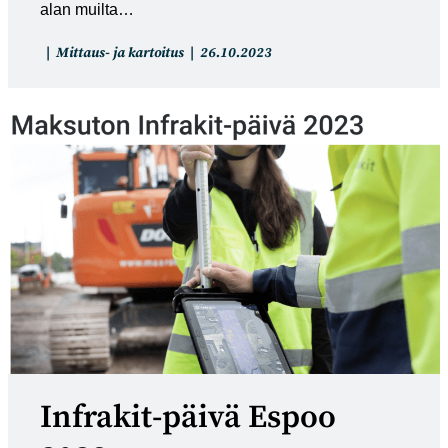
alan muilta…
Artikkelin
Artikkeli
Mittaus- ja kartoitus
26.10.2023
kategoria:
julkaistu:
Infrakit-päivä Espoo