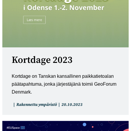
Kortdage 2023
Kortdage on Tanskan kansallinen paikkatietoalan
päätapahtuma, jonka järjestäjänä toimii GeoForum
Denmark.
Artikkelin
Artikkeli
Rakennettu ympäristö
20.10.2023
kategoria:
julkaistu: