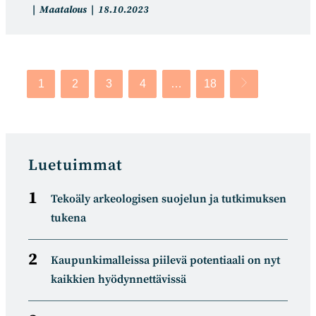
Artikkelin
Artikkeli
Maatalous
18.10.2023
kategoria:
julkaistu:
1
2
3
4
…
18
Siirry seuraavalle
Luetuimmat
Tekoäly arkeologisen suojelun ja tutkimuksen
tukena
Kaupunkimalleissa piilevä potentiaali on nyt
kaikkien hyödynnettävissä