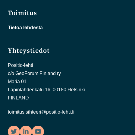
Toimitus
Tietoa lehdestä
Yhteystiedot
Positio-lehti
c/o GeoForum Finland ry
Maria 01
Lapinlahdenkatu 16, 00180 Helsinki
FINLAND
toimitus.sihteeri@positio-lehti.fi
Twitter
LinkedIn
YouTube