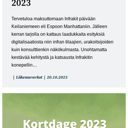
2023
Tervetuloa maksuttomaan Infrakit päivään
Keilaniemeen eli Espoon Manhattaniin. Jälleen
kerran tarjolla on kattaus laadukkaita esityksiä
digitalisaatiosta niin infran tilaajien, urakoitsijoiden
kuin konsulttienkin näkökulmasta. Unohtamatta
kestävää kehitystä ja katsausta Infrakitin
konepellin…
Artikkelin
Artikkeli
Liikenneverkot
20.10.2023
kategoria:
julkaistu: