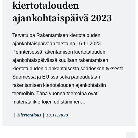
kiertotalouden
ajankohtaispäivä 2023
Tervetuloa Rakentamisen kiertotalouden
ajankohtaispäivään torstaina 16.11.2023.
Perinteisessä rakentamisen kiertotalouden
ajankohtaispäivässä kuullaan rakentamisen
kiertotalouden ajankohtaisesta säädöskehityksestä
Suomessa ja EU:ssa sekä paneudutaan
rakentamisen kiertotalouden ajankohtaisiin
teemoihin. Tänä vuonna teemoina ovat
materiaalikiertojen edistäminen…
Artikkelin
Artikkeli
Kiertotalous
13.11.2023
kategoria:
julkaistu: