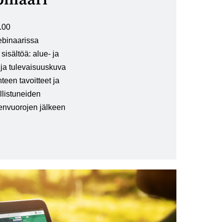
.00
inaarissa
sisältöä: alue- ja
 ja tulevaisuuskuva
een tavoitteet ja
llistuneiden
nvuorojen jälkeen