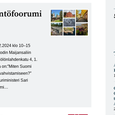
ntöfoorumi
2.2024 klo 10–15
Oodin Maijansaliin
ölönlahdenkatu 4, 1.
a on:”Miten Suomi
 vahvistamiseen?”
riministeri Sari
rumi…