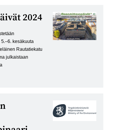
ivät 2024
stetään
 5.–6. kesäkuuta
eläinen Rautatiekatu
ma julkaistaan
na
ön
binaari