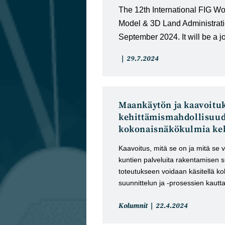
The 12th International FIG W
Model & 3D Land Administratio
September 2024. It will be a j
Artikkelin
Artikkeli
29.7.2024
kategoria:
julkaistu:
Maankäytön ja kaavoitu
kehittämismahdollisuud
kokonaisnäkökulmia ke
Kaavoitus, mitä se on ja mitä se 
kuntien palveluita rakentamisen s
toteutukseen voidaan käsitellä 
suunnittelun ja -prosessien kautta
Artikkelin
Artikkeli
Kolumnit
22.4.2024
kategoria:
julkaistu: