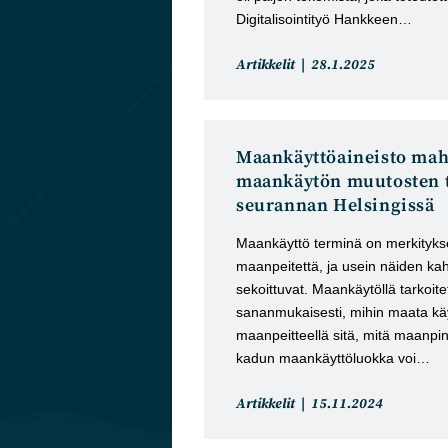
Digitalisointityö Hankkeen…
Artikkelin
Artikkeli
Artikkelit
28.1.2025
kategoria:
julkaistu:
Maankäyttöaineisto mah
maankäytön muutosten 
seurannan Helsingissä
Maankäyttö terminä on merkitykse
maanpeitettä, ja usein näiden ka
sekoittuvat. Maankäytöllä tarkoite
sananmukaisesti, mihin maata käy
maanpeitteellä sitä, mitä maanpin
kadun maankäyttöluokka voi…
Artikkelin
Artikkeli
Artikkelit
15.11.2024
kategoria:
julkaistu: