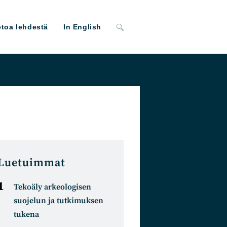
Toggle
etoa lehdestä
In English
website
search
Luetuimmat
Tekoäly arkeologisen
suojelun ja tutkimuksen
tukena