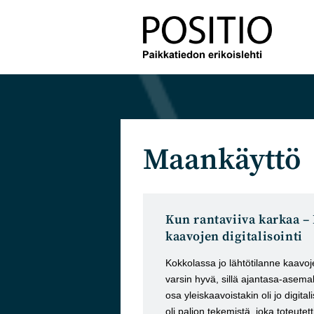
Siirry
suoraan
sisältöön
Maankäyttö
Kun rantaviiva karkaa –
kaavojen digitalisointi
Kokkolassa jo lähtötilanne kaavoje
varsin hyvä, sillä ajantasa-asema
osa yleiskaavoistakin oli jo digital
oli paljon tekemistä, joka toteute