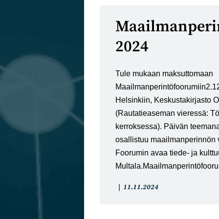
Maailmanperi
2024
Tule mukaan maksuttomaan
Maailmanperintöfoorumiin2.1
Helsinkiin, Keskustakirjasto 
(Rautatieaseman vieressä: Tö
kerroksessa). Päivän teeman
osallistuu maailmanperinnön
Foorumin avaa tiede- ja kulttuu
Multala.Maailmanperintöfoo
Artikkelin
Artikkeli
11.11.2024
kategoria:
julkaistu: