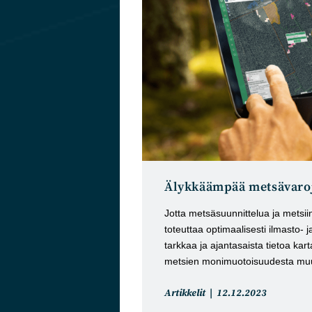
Älykkäämpää metsävaroj
Jotta metsäsuunnittelua ja metsi
toteuttaa optimaalisesti ilmasto-
tarkkaa ja ajantasaista tietoa karta
metsien monimuotoisuudesta muut
Artikkelin
Artikkeli
Artikkelit
12.12.2023
kategoria:
julkaistu: