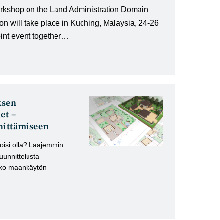
orkshop on the Land Administration Domain
n will take place in Kuching, Malaysia, 24-26
oint event together…
ksen
et –
hittämiseen
voisi olla? Laajemmin
uunnittelusta
koko maankäytön
.