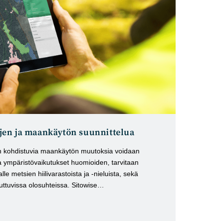
en ja maankäytön suunnittelua
in kohdistuvia maankäytön muutoksia voidaan
 ja ympäristövaikutukset huomioiden, tarvitaan
lle metsien hiilivarastoista ja -nieluista, sekä
tuvissa olosuhteissa. Sitowise…