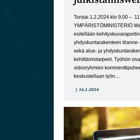
Torstai 1.2.2024 klo 9.00 – 11
YMPÄRISTÖMINISTERIÖ Web
esitellään kehityskuvaraportin 
yhdyskuntarakenteen tilanne-
sekä alue- ja yhdyskuntarakent
kehittämistarpeet. Työhön osa
sidosryhmien kommenttipuhee
keskustellaan työn…
Artikkelin
Artikkeli
16.1.2024
kategoria:
julkaistu: