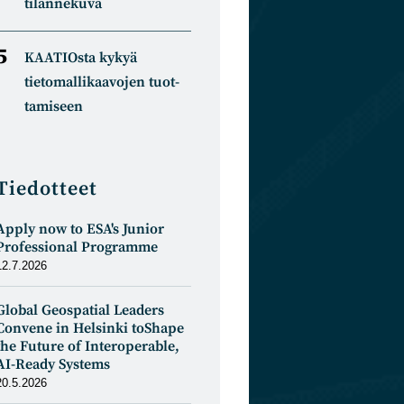
tilannekuva
KAATIOsta kykyä
tietomal­likaa­vojen tuot­
tamiseen
Tiedotteet
Apply now to ESA's Junior
Professional Programme
12.7.2026
Global Geospatial Leaders
Convene in Helsinki toShape
the Future of Interoperable,
AI-Ready Systems
20.5.2026