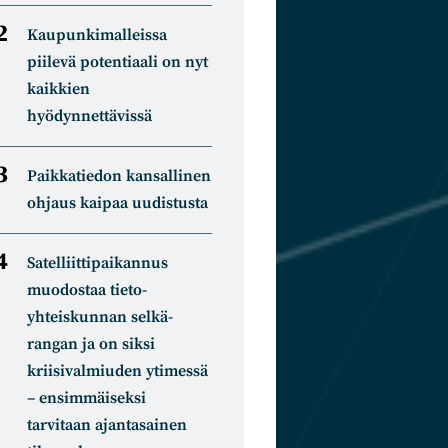
Kaupunkimalleissa
piilevä potentiaali on nyt
kaikkien
hyödynnettävissä
Paikkatiedon kansallinen
ohjaus kaipaa uudistusta
Satelliitti­paikannus
muodostaa tieto­
yhteiskunnan selkä­
rangan ja on siksi
kriisivalmiuden ytimessä
– ensimmäiseksi
tarvitaan ajantasainen