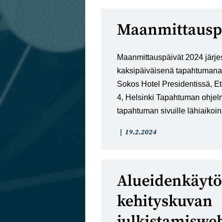
Maanmittauspä
Maanmittauspäivät 2024 järje
kaksipäiväisenä tapahtumana
Sokos Hotel Presidentissä, Et
4, Helsinki Tapahtuman ohjel
tapahtuman sivuille lähiaikoi
Artikkelin
Artikkeli
19.2.2024
kategoria:
julkaistu:
Alueidenkäyt
kehityskuvan
julkistamiswe