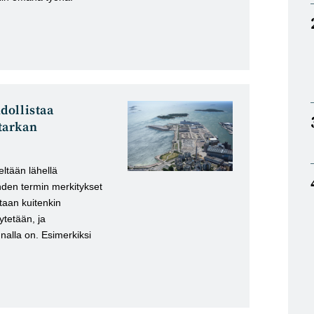
dollistaa
tarkan
ltään lähellä
hden termin merkitykset
taan kuitenkin
tetään, ja
nalla on. Esimerkiksi