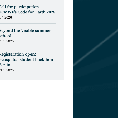
Call for participation -
ECMWF’s Code for Earth 2026
1.4.2026
Beyond the Visible summer
school
25.3.2026
Registeration open:
Geospatial student hackthon -
Berlin
21.3.2026