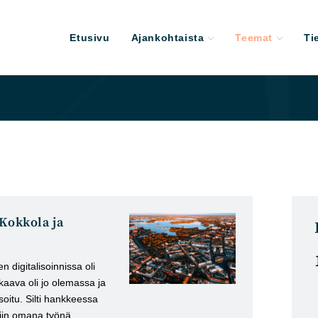
Etusivu
Ajankohtaista
Teemat
Ti
 Kokkola ja
n digitalisoinnissa oli
kaava oli jo olemassa ja
isoitu. Silti hankkeessa
ttiin omana työnä.