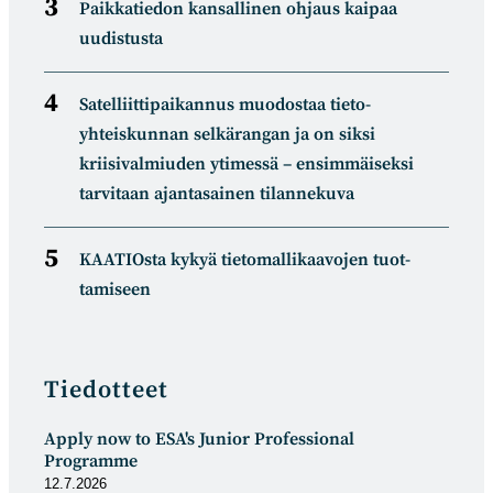
Paikkatiedon kansallinen ohjaus kaipaa
uudistusta
Satelliitti­paikannus muodostaa tieto­
yhteiskunnan selkä­rangan ja on siksi
kriisivalmiuden ytimessä – ensimmäiseksi
tarvitaan ajantasainen tilannekuva
KAATIOsta kykyä tietomal­likaa­vojen tuot­
tamiseen
Tiedotteet
Apply now to ESA's Junior Professional
Programme
12.7.2026