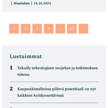
Artikkelin
Artikkeli
Maatalous
18.10.2023
kategoria:
julkaistu:
1
2
3
4
…
17
Siirry seuraavalle
Luetuimmat
Tekoäly arkeologisen suojelun ja tutkimuksen
tukena
Kaupunkimalleissa piilevä potentiaali on nyt
kaikkien hyödynnettävissä