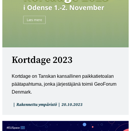
Kortdage 2023
Kortdage on Tanskan kansallinen paikkatietoalan
päätapahtuma, jonka järjestäjänä toimii GeoForum
Denmark.
Artikkelin
Artikkeli
Rakennettu ympäristö
20.10.2023
kategoria:
julkaistu: