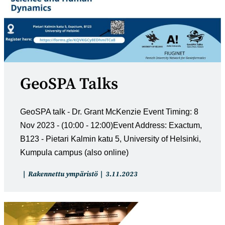
GeoSPA Talks
GeoSPA talk - Dr. Grant McKenzie Event Timing: 8
Nov 2023 - (10:00 - 12:00)Event Address: Exactum,
B123 - Pietari Kalmin katu 5, University of Helsinki,
Kumpula campus (also online)
Artikkelin
Artikkeli
Rakennettu ympäristö
3.11.2023
kategoria:
julkaistu: