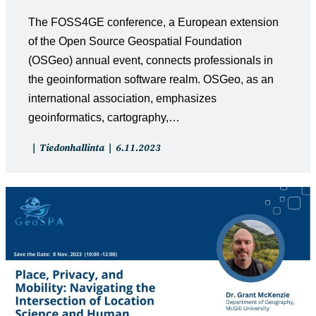
The FOSS4GE conference, a European extension
of the Open Source Geospatial Foundation
(OSGeo) annual event, connects professionals in
the geoinformation software realm. OSGeo, as an
international association, emphasizes
geoinformatics, cartography,…
Artikkelin
Artikkeli
Tiedonhallinta
6.11.2023
kategoria:
julkaistu: