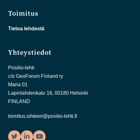
Toimitus
Tietoa lehdestä
Yhteystiedot
Positio-lehti
c/o GeoForum Finland ry
Maria 01
Lapinlahdenkatu 16, 00180 Helsinki
FINLAND
toimitus.sihteeri@positio-lehti.fi
Twitter
LinkedIn
YouTube