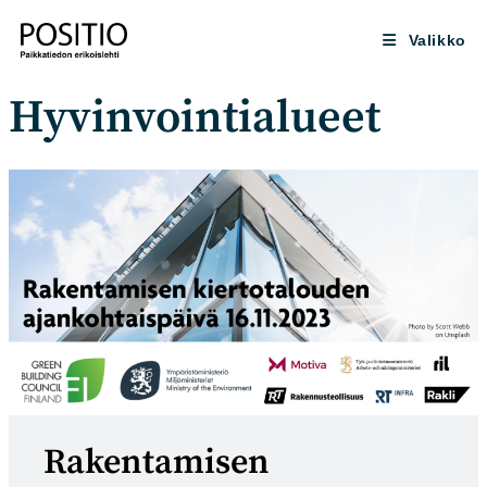
Siirry
suoraan
Valikko
sisältöön
Hyvinvointialueet
Rakentamisen