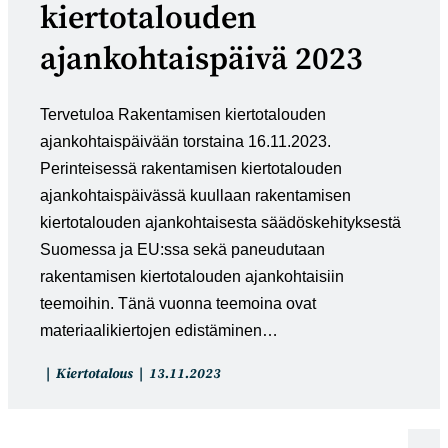
kiertotalouden
ajankohtaispäivä 2023
Tervetuloa Rakentamisen kiertotalouden
ajankohtaispäivään torstaina 16.11.2023.
Perinteisessä rakentamisen kiertotalouden
ajankohtaispäivässä kuullaan rakentamisen
kiertotalouden ajankohtaisesta säädöskehityksestä
Suomessa ja EU:ssa sekä paneudutaan
rakentamisen kiertotalouden ajankohtaisiin
teemoihin. Tänä vuonna teemoina ovat
materiaalikiertojen edistäminen…
Artikkelin
Artikkeli
Kiertotalous
13.11.2023
kategoria:
julkaistu: