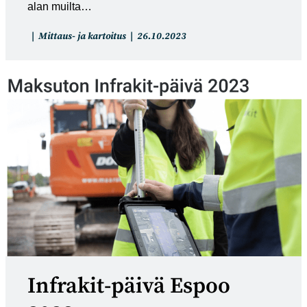
alan muilta…
Artikkelin
Artikkeli
Mittaus- ja kartoitus
26.10.2023
kategoria:
julkaistu:
Infrakit-päivä Espoo