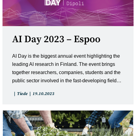
AI Day 2023 – Espoo
AI Day is the biggest annual event highlighting the
leading AI research in Finland. The event brings
together researchers, companies, students and the
public sector involved in the fast-developing field…
Artikkelin
Artikkeli
Tiede
19.10.2023
kategoria:
julkaistu: