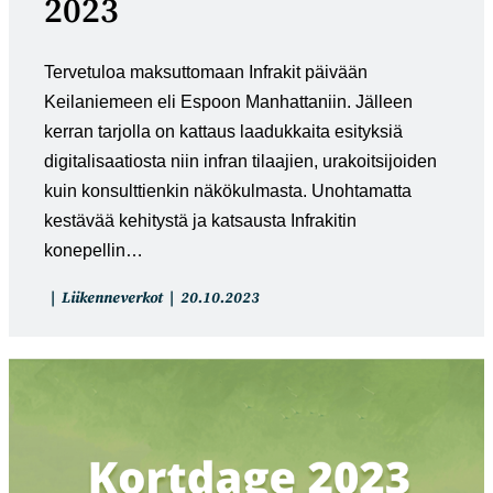
2023
Tervetuloa maksuttomaan Infrakit päivään
Keilaniemeen eli Espoon Manhattaniin. Jälleen
kerran tarjolla on kattaus laadukkaita esityksiä
digitalisaatiosta niin infran tilaajien, urakoitsijoiden
kuin konsulttienkin näkökulmasta. Unohtamatta
kestävää kehitystä ja katsausta Infrakitin
konepellin…
Artikkelin
Artikkeli
Liikenneverkot
20.10.2023
kategoria:
julkaistu: