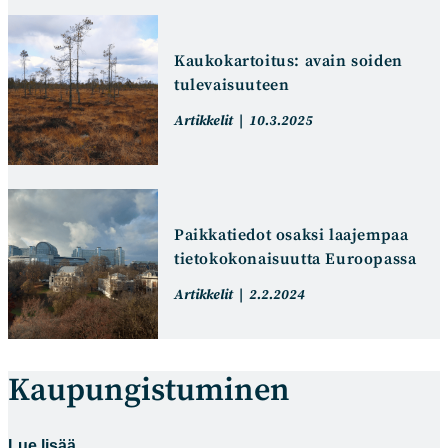
Kaukokartoitus: avain soiden
tulevaisuuteen
Artikkelin
Artikkeli
Artikkelit
10.3.2025
kategoria:
julkaistu:
Paikkatiedot osaksi laajempaa
tietokokonaisuutta Euroopassa
Artikkelin
Artikkeli
Artikkelit
2.2.2024
kategoria:
julkaistu:
Kaupungistuminen
Lue lisää