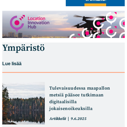
Ympäristö
Lue lisää
Tulevaisuudessa maapallon
metsiä pääsee tutkimaan
digitaalisilla
jokaisenoikeuksilla
Artikkelin
Artikkeli
Artikkelit
9.6.2025
kategoria:
julkaistu: