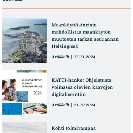
Maankäyttöaineisto
mahdollistaa maankäytön
muutosten tarkan seurannan
Helsingissä
Artikkelin
Artikkeli
Artikkelit
15.11.2024
kategoria:
julkaistu:
KATTI-hanke: Ohjeistusta
voimassa olevien kaavojen
digitalisointiin
Artikkelin
Artikkeli
Artikkelit
21.10.2024
kategoria:
julkaistu:
Kohti toimivampaa