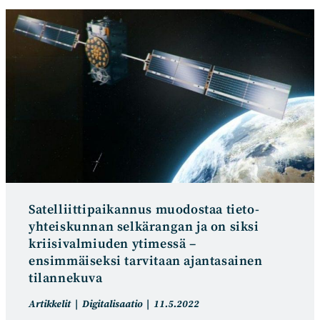
i
i
k
k
k
k
e
e
l
l
i
i
n
j
k
u
a
l
t
k
e
a
g
i
o
s
r
t
Satelliitti­paikannus muodostaa tieto­
i
u
yhteiskunnan selkä­rangan ja on siksi
a
:
kriisivalmiuden ytimessä –
:
ensimmäiseksi tarvitaan ajantasainen
tilannekuva
A
A
Artikkelit
Digitalisaatio
11.5.2022
r
r