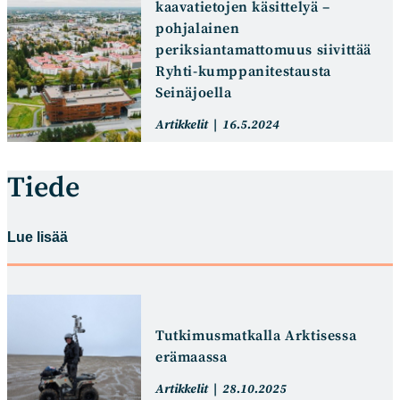
kaavatietojen käsittelyä –
pohjalainen
periksiantamattomuus siivittää
Ryhti-kumppanitestausta
Seinäjoella
Artikkelin
Artikkeli
Artikkelit
16.5.2024
kategoria:
julkaistu:
Tiede
Lue lisää
Tutkimusmatkalla Arktisessa
erämaassa
Artikkelin
Artikkeli
Artikkelit
28.10.2025