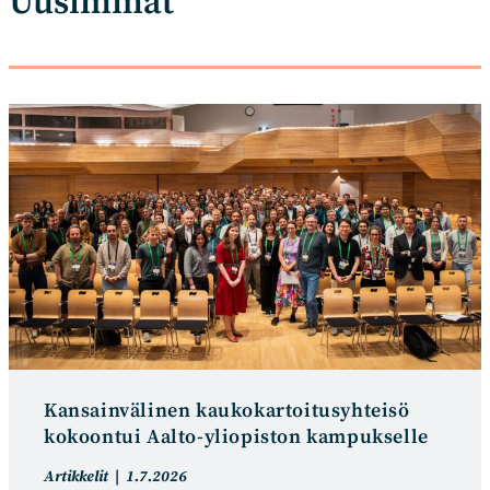
Uusimmat
Kansainvälinen kaukokartoitusyhteisö
kokoontui Aalto-yliopiston kampukselle
A
A
Artikkelit
1.7.2026