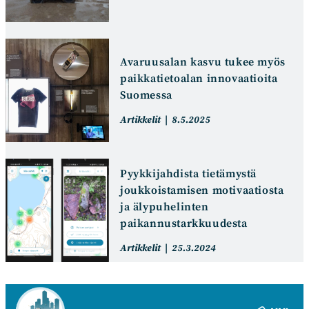
kategoria:
julkaistu:
Avaruusalan kasvu tukee myös
paikkatietoalan innovaatioita
Suomessa
Artikkelin
Artikkeli
Artikkelit
8.5.2025
kategoria:
julkaistu:
Pyykkijahdista tietämystä
joukkoistamisen motivaatiosta
ja älypuhelinten
paikannustarkkuudesta
Artikkelin
Artikkeli
Artikkelit
25.3.2024
kategoria:
julkaistu: