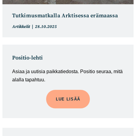
Tutkimusmatkalla Arktisessa erämaassa
A
A
Artikkelit
28.10.2025
r
r
t
t
i
i
k
k
Positio-lehti
k
k
e
e
l
l
Asiaa ja uutisia paikkatiedosta. Positio seuraa, mitä
i
i
alalla tapahtuu.
n
j
k
u
a
l
LUE LISÄÄ
t
k
e
a
g
i
o
s
r
t
i
u