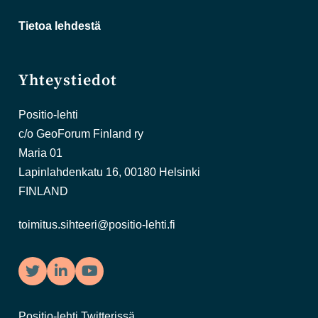
Tietoa lehdestä
Yhteystiedot
Positio-lehti
c/o GeoForum Finland ry
Maria 01
Lapinlahdenkatu 16, 00180 Helsinki
FINLAND
toimitus.sihteeri@positio-lehti.fi
Twitter
LinkedIn
YouTube
Positio-lehti Twitterissä