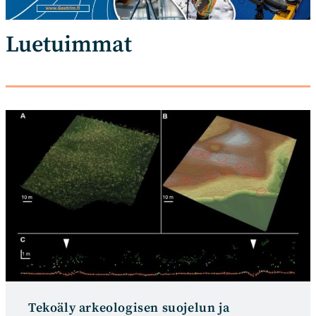
Luetuimmat
Tekoäly arkeologisen suojelun ja