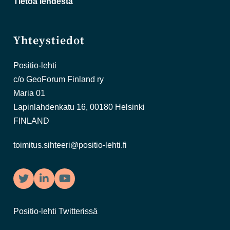
Tietoa lehdestä
Yhteystiedot
Positio-lehti
c/o GeoForum Finland ry
Maria 01
Lapinlahdenkatu 16, 00180 Helsinki
FINLAND
toimitus.sihteeri@positio-lehti.fi
Twitter
LinkedIn
YouTube
Positio-lehti Twitterissä