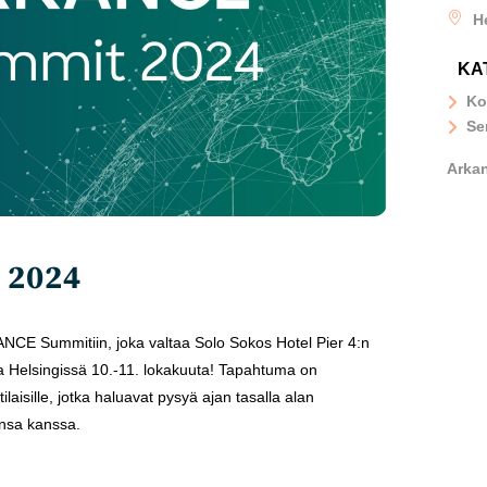
H
KA
Ko
Se
Arka
 2024
CE Summitiin, joka valtaa Solo Sokos Hotel Pier 4:n
a Helsingissä 10.-11. lokakuuta! Tapahtuma on
ilaisille, jotka haluavat pysyä ajan tasalla alan
ensa kanssa.