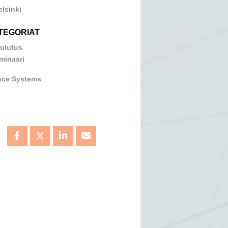
elsinki
TEGORIAT
ulutus
minaari
nce Systems