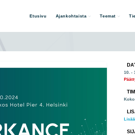
Etusivu
Ajankohtaista
Teemat
Ti
DA
10. -
Päätt
TI
Koko
LI
Lisää
SIJ