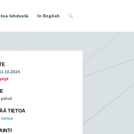
Toggle
etoa lehdestä
In English
website
search
TE
 11.10.2024
ynyt
ME
 päivä
SÄÄ TIETOA
 tietoa
AINTI