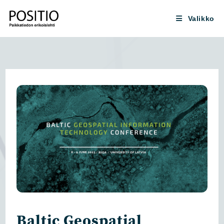
Siirry
suoraan
Valikko
sisältöön
Baltic Geospatial