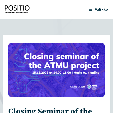
Siirry
suoraan
Valikko
sisältöön
Closing Seminar of the