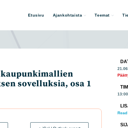
Etusivu
Ajankohtaista
Teemat
Ti
DA
21.06
D-kaupunkimallien
Päätt
sen sovelluksia, osa 1
TI
13:00
LI
Read
SIJ