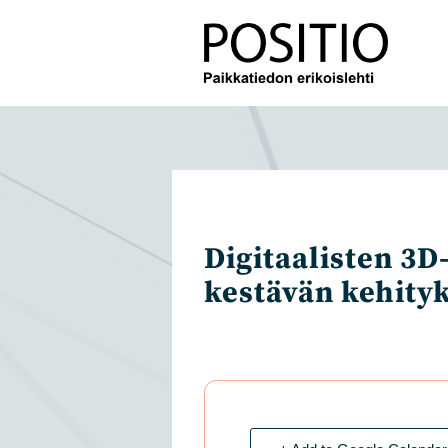
Siirry
suoraan
sisältöön
Digitaalisten 3
kestävän kehityk