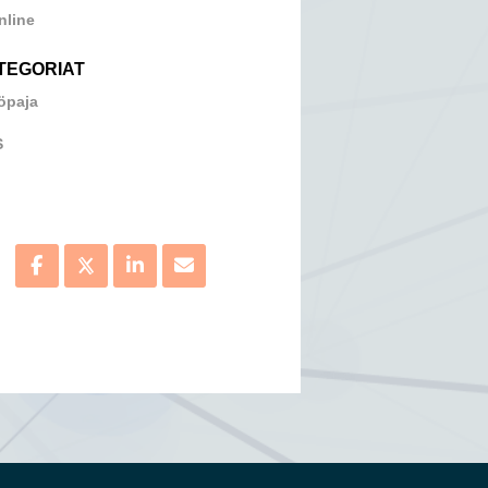
nline
TEGORIAT
öpaja
S