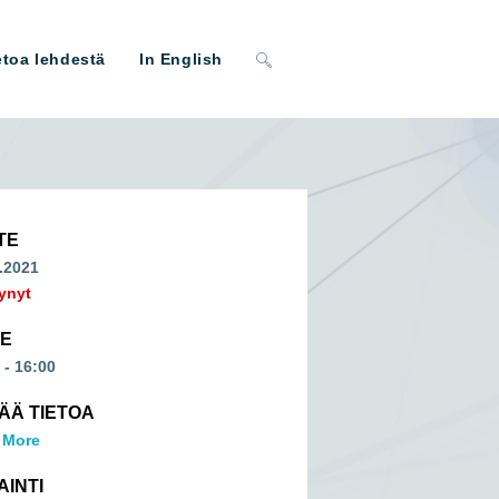
Toggle
etoa lehdestä
In English
website
search
TE
.2021
ynyt
ME
 - 16:00
SÄÄ TIETOA
 More
AINTI