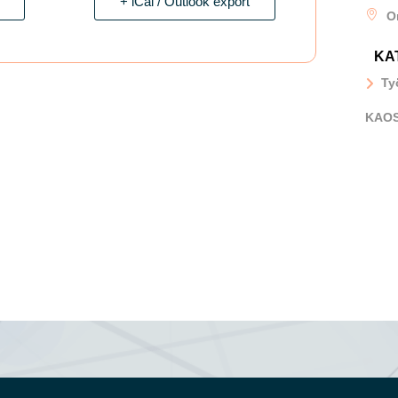
+ iCal / Outlook export
O
KA
Ty
KAO