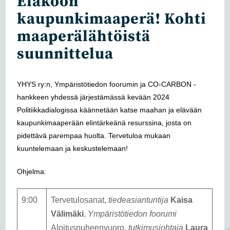
Eläköön
kaupunkimaaperä! Kohti
maaperälähtöistä
suunnittelua
YHYS ry:n, Ympäristötiedon foorumin ja CO-CARBON -
hankkeen yhdessä järjestämässä kevään 2024
Politiikkadialogissa käännetään katse maahan ja elävään
kaupunkimaaperään elintärkeänä resurssina, josta on
pidettävä parempaa huolta. Tervetuloa mukaan
kuuntelemaan ja keskustelemaan!
Ohjelma:
9:00
Tervetulosanat,
tiedeasiantuntija
Kaisa
Välimäki
,
Ympäristötiedon foorumi
Aloituspuheenvuoro,
tutkimusjohtaja
Laura