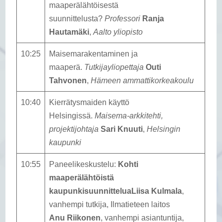
maaperälähtöisestä
suunnittelusta?
Professori
Ranja
Hautamäki
,
Aalto yliopisto
10:25
Maisemarakentaminen ja
maaperä.
Tutkijayliopettaja
Outi
Tahvonen
,
Hämeen ammattikorkeakoulu
10:40
Kierrätysmaiden käyttö
Helsingissä.
Maisema-arkkitehti,
projektijohtaja
Sari Knuuti
,
Helsingin
kaupunki
10:55
Paneelikeskustelu:
Kohti
maaperälähtöistä
kaupunkisuunnittelua
Liisa Kulmala
,
vanhempi tutkija, Ilmatieteen laitos
Anu Riikonen
, vanhempi asiantuntija,