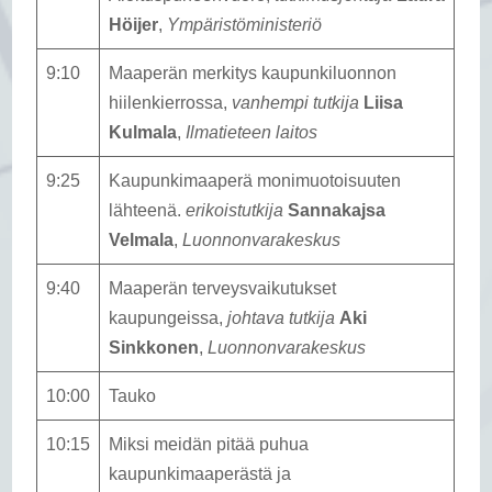
Höijer
,
Ympäristöministeriö
9:10
Maaperän merkitys kaupunkiluonnon
hiilenkierrossa,
vanhempi tutkija
Liisa
Kulmala
,
Ilmatieteen laitos
9:25
Kaupunkimaaperä monimuotoisuuten
lähteenä.
erikoistutkija
Sannakajsa
Velmala
,
Luonnonvarakeskus
9:40
Maaperän terveysvaikutukset
kaupungeissa,
johtava tutkija
Aki
Sinkkonen
,
Luonnonvarakeskus
10:00
Tauko
10:15
Miksi meidän pitää puhua
kaupunkimaaperästä ja