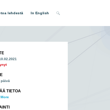
Toggle
etoa lehdestä
In English
website
search
TE
 10.02.2021
ynyt
ME
 päivä
SÄÄ TIETOA
 More
AINTI