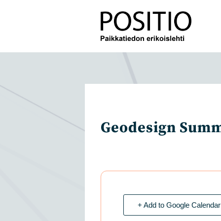
Siirry
suoraan
sisältöön
Geodesign Summ
+ Add to Google Calendar