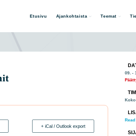
Etusivu
Ajankohtaista
Teemat
Ti
DA
09. -
it
Päätt
TI
Koko
LI
Read
+ iCal / Outlook export
SIJ