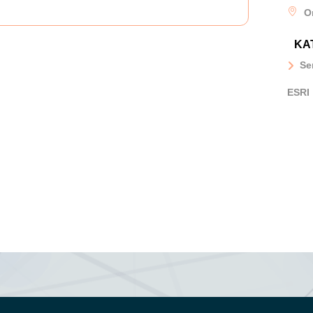
O
KA
Se
ESRI