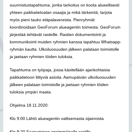
suunnistustapahtuma, jonka tarkoitus on koota alueellisesti
yhteen paikkatietoalan osaajia ja mikä tärkeintä, tarjota
myös pieni tauko etäpalavereista. Pienryhmät
koordinoidaan GeoForum alueagentin toimesta.
GeoForum
järjestää tehtävät rasteille. Rastien dokumentointi ja
kommunikointi muiden ryhmien kanssa tapahtuu Whatsapp-
ryhmän kautta. Ulkoiluosuuden jälkeen palataan toimistolle
ja jaetaan ryhmien töiden tuloksia.
Tapahtuma on työpaja, jossa käsitellään ajankohtaisia
paikkatietoon liittyviä asioita. Aamupäivän ulkoiluosuuden
jälkeen palataan toimistolle ja jaetaan ryhmien töiden
tuloksia ympäri maata.
Ohjelma 18.11.2020:
Klo 9:00
Lähtö alueagentin valitsemasta sijainnista
Klo 9:20
Saapuminen ensimmäiselle rastille