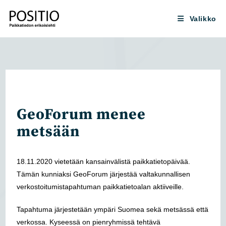
Siirry
suoraan
Valikko
sisältöön
GeoForum menee
metsään
18.11.2020 vietetään kansainvälistä paikkatietopäivää.
Tämän kunniaksi GeoForum järjestää valtakunnallisen
verkostoitumistapahtuman paikkatietoalan aktiiveille.
Tapahtuma järjestetään ympäri Suomea sekä metsässä että
verkossa. Kyseessä on pienryhmissä tehtävä