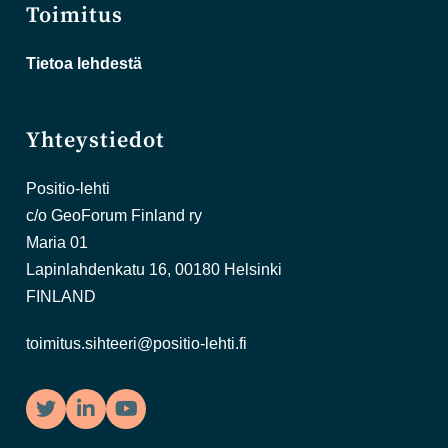
Toimitus
Tietoa lehdestä
Yhteystiedot
Positio-lehti
c/o GeoForum Finland ry
Maria 01
Lapinlahdenkatu 16, 00180 Helsinki
FINLAND
toimitus.sihteeri@positio-lehti.fi
Twitter
LinkedIn
YouTube