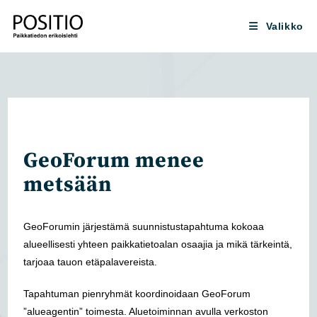
Siirry
suoraan
Valikko
sisältöön
GeoForum menee
metsään
GeoForumin järjestämä suunnistustapahtuma kokoaa
alueellisesti yhteen paikkatietoalan osaajia ja mikä tärkeintä,
tarjoaa tauon etäpalavereista.
Tapahtuman pienryhmät koordinoidaan GeoForum
”alueagentin” toimesta. Aluetoiminnan avulla verkoston