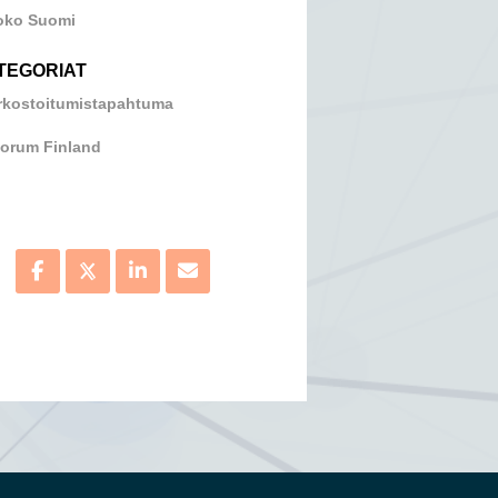
oko Suomi
TEGORIAT
rkostoitumistapahtuma
orum Finland