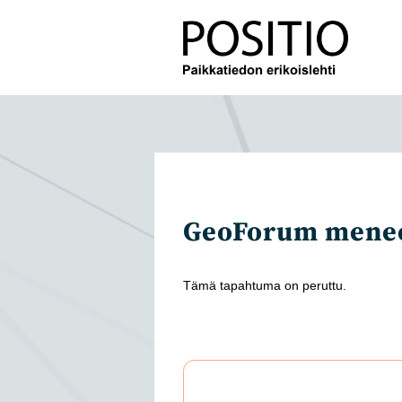
Siirry
suoraan
sisältöön
GeoForum mene
Tämä tapahtuma on peruttu.