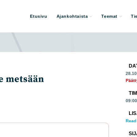
Etusivu
Ajankohtaista
Teemat
Ti
DA
28.10
e metsään
Päätt
TI
09:00
LI
Read
SIJ