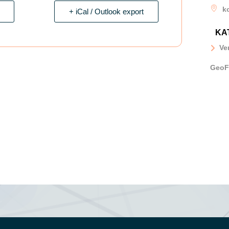
k
+ iCal / Outlook export
KA
Ve
GeoF