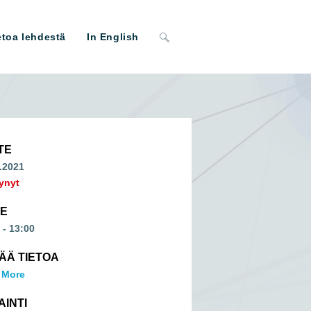
Toggle
etoa lehdestä
In English
website
search
TE
.2021
ynyt
ME
 - 13:00
SÄÄ TIETOA
 More
AINTI