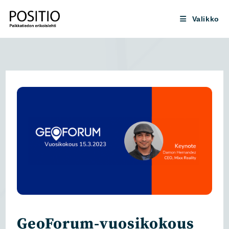
Siirry
suoraan
Valikko
sisältöön
GeoForum-vuosikokous