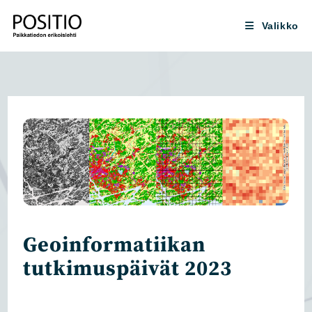
Siirry
suoraan
Valikko
sisältöön
Geoinformatiikan
tutkimuspäivät 2023