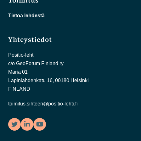
Toimitus
Tietoa lehdestä
Yhteystiedot
Positio-lehti
c/o GeoForum Finland ry
Maria 01
Lapinlahdenkatu 16, 00180 Helsinki
FINLAND
toimitus.sihteeri@positio-lehti.fi
Twitter
LinkedIn
YouTube