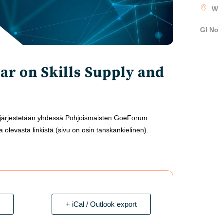
W
GI N
ar on Skills Supply and
 järjestetään yhdessä Pohjoismaisten GoeForum
 olevasta linkistä (sivu on osin tanskankielinen).
+ iCal / Outlook export