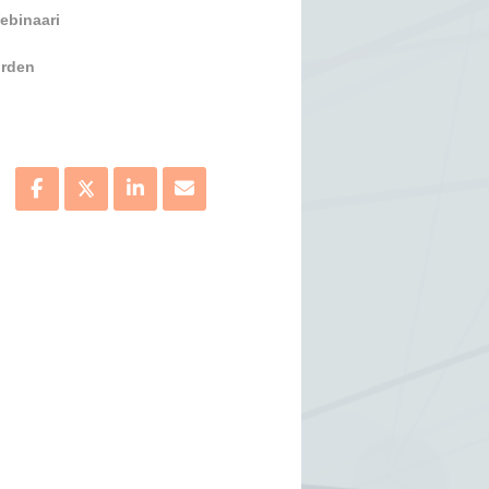
ebinaari
orden