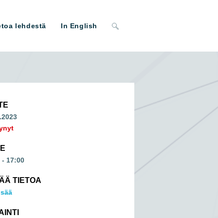
Toggle
etoa lehdestä
In English
website
search
TE
.2023
ynyt
ME
 - 17:00
SÄÄ TIETOA
isää
AINTI