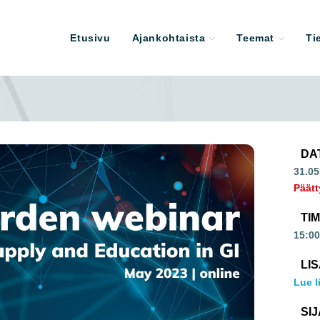
Etusivu
Ajankohtaista
Teemat
Ti
DA
31.05
Päätt
TI
15:00
LI
Lue l
SIJ